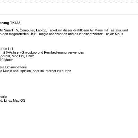
euerung TK668
 Ihr Smart TV, Computer, Laptop, Tablet mit dieser drahtlosen Air Maus mit Tastatur und
h den mitgelieferten USB-Dongle anschließen und es ist einsatzbereit. Die Air Maus
onen in 1
r mit 6-Achsen-Gyroskop und Fernbedienung verwenden
Android, Mac OS, Linux
 10 Meter
re Lithiumbatterie
nd Musik abzuspielen, oder im Internet zu surfen
terie
id, Linux Mac OS