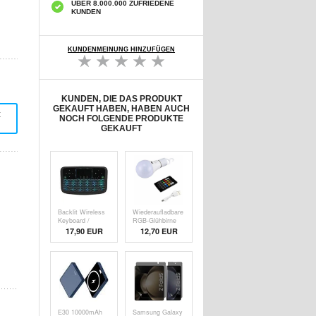
ÜBER 8.000.000 ZUFRIEDENE
KUNDEN
KUNDENMEINUNG HINZUFÜGEN
KUNDEN, DIE DAS PRODUKT
GEKAUFT HABEN, HABEN AUCH
t
NOCH FOLGENDE PRODUKTE
GEKAUFT
Backlit Wireless
Wiederaufladbare
Keyboard /
RGB-Glühbirne
Touchpad Für
mit
17,90 EUR
12,70 EUR
Smart TV A36 -
Fernbedienung
Schwarz
und Zeitschaltuhr
E30 10000mAh
Samsung Galaxy