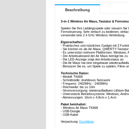
Beschreibung
3-in-1 Wireless Air Maus, Tastatur & Fernst
Spielen Sie Ihre Lieblingsspiele oder steuern Sie
Fernsteuerung. Sehr einfach zu bedienen, einfac
verwendet eine 2.4 GHz Wireless-Verbindung.
Eigenschaften:
- Praktisches und nützliches Gadget mit 3 Funkti
- Sie können es als Air-Maus, QWERTY-Tastatu
- Es unterstützt mehrere Plattformen: Windows, 
- Der Arbeitsabstand der Air Maus beträgt bis zu
- Die LED-Anzeige zeigt den Arbeitsstatus an
- Die Air Maus hat eine eingebaute wiederaufladba
- Benutzen Sie es, um Spiele zu spielen, Filme u
Technische Daten:
- Modell: TK668
- Schnittstelle: drahtloses Netzwerk
- Frequenz: 2402MHz - 2483MHz
- Reichweite: bis zu 10m
- Stromversorgung: wiederaufladbare Lithium-Bat
- Unterstützte Betriebssysteme: Windows, Andro
- Abmessungen: 16cm x 4,8cm x 1,4cm
Paket beinhaltet:
- Wireless Air Maus TK668
- USB-Dongle
- USB-Kabel
Verpackung:
Euroblister