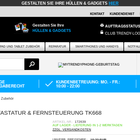
GESTALTEN SIE IHRE HÜLLEN & GADGETS
HIER
KONTAKT
KUNDENDIENST
Gestalten Sie Ihre
AUFTRAGSSTATU
HÜLLEN & GADGETS
CLUB TRENDY-LOG
IPAD UND TABLET ZUBEHÖR
REPARATUR
SMARTPHONES UND HANDYS
NOTFAL
AGE
KUNDENBETREUUNG: MO. - FR.:
GABERECHT
10:00 - 22:00
h Zubehör
, TASTATUR & FERNSTEUERUNG TK668
ARTIKEL-NR.:
172639
AUF LAGER - LIEFERUNG IN 1-2 WERKTAGEN
ZZGL. VERSANDKOSTEN
UNVERB. PREISEMPF.:
19,20 EUR