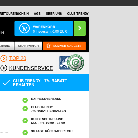
RETOURENSCHEIN
AGB
ÜBER UNS
CLUB TRENDY
S
WARENKORB
0
Insgesamt
0,00
EUR
IN
LRADIO
SMARTWATCH
SOMMER GADGETS
TOP 20
KUNDENSERVICE
CLUB-TRENDY - 7% RABATT
ERHALTEN
EXPRESSVERSAND
CLUB TRENDY
7% RABATT ERHALTEN
KUNDENBETREUUNG
MO. - FR. 10:00 - 22:00
30 TAGE RÜCKGABERECHT