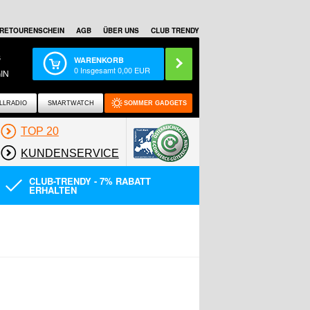
RETOURENSCHEIN
AGB
ÜBER UNS
CLUB TRENDY
S
WARENKORB
0
Insgesamt
0,00
EUR
IN
LLRADIO
SMARTWATCH
SOMMER GADGETS
TOP 20
KUNDENSERVICE
CLUB-TRENDY - 7% RABATT
ERHALTEN