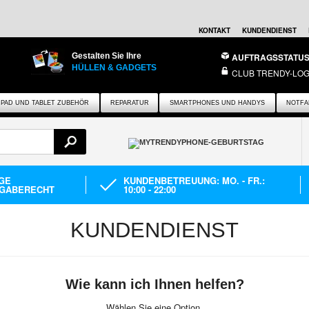
KONTAKT
KUNDENDIENST
Gestalten Sie Ihre
AUFTRAGSSTATU
HÜLLEN & GADGETS
CLUB TRENDY-LOG
IPAD UND TABLET ZUBEHÖR
REPARATUR
SMARTPHONES UND HANDYS
NOTFA
AGE
KUNDENBETREUUNG: MO. - FR.:
GABERECHT
10:00 - 22:00
KUNDENDIENST
Wie kann ich Ihnen helfen?
Wählen Sie eine Option.