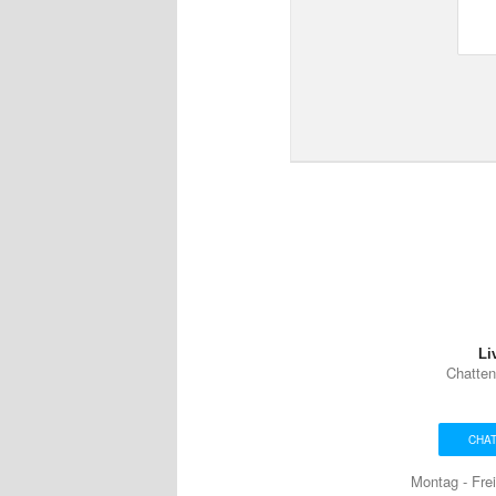
Li
Chatten
CHA
Montag - Frei