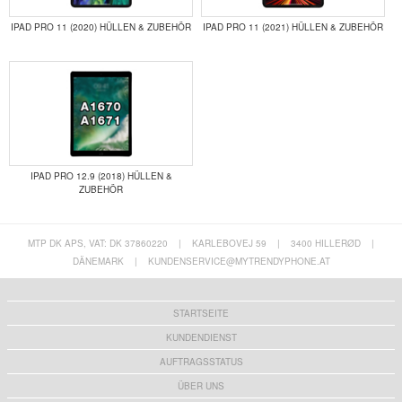
IPAD PRO 11 (2020) HÜLLEN & ZUBEHÖR
IPAD PRO 11 (2021) HÜLLEN & ZUBEHÖR
IPAD PRO 12.9 (2018) HÜLLEN &
ZUBEHÖR
MTP DK APS, VAT: DK 37860220
|
KARLEBOVEJ 59
|
3400 HILLERØD
|
DÄNEMARK
|
KUNDENSERVICE@MYTRENDYPHONE.AT
STARTSEITE
KUNDENDIENST
AUFTRAGSSTATUS
ÜBER UNS