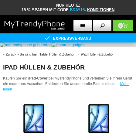
NUR HEUTE:
15 % SPAREN MIT CODE
BDAY15
-
KONDITIONEN
0
EXPRESSVERSAND
«
Zurück
- Sie sind hier:
Tablet Hüllen & Zubehör
iPad Hüllen & Zubehör
IPAD HÜLLEN & ZUBEHÖR
Kaufen Sie ein
iPad-Cover
bei MyTrendyPhone und verleihen Sie Ihrem Gerät
ein modernes Aussehen. Entdecken Sie unsere breite Palette dieser
...
Mehr
lesen