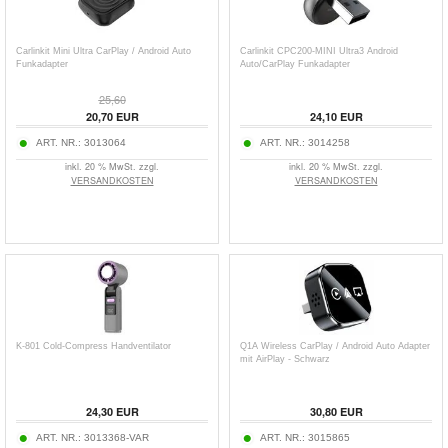
Carlinkit Mini Ultra CarPlay / Android Auto
Carlinkit CPC200-MINI Ultra3 Android
Funkadapter
Auto/CarPlay Funkadapter
25,60
20,70
EUR
24,10
EUR
ART. NR.:
3013064
ART. NR.:
3014258
inkl. 20 % MwSt. zzgl.
inkl. 20 % MwSt. zzgl.
VERSANDKOSTEN
VERSANDKOSTEN
K-801 Cold-Compress Handventilator
Q1A Wireless CarPlay / Android Auto Adapter
mit AirPlay - Schwarz
24,30
EUR
30,80
EUR
ART. NR.:
3013368-VAR
ART. NR.:
3015865