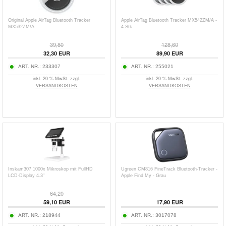
Original Apple AirTag Bluetooth Tracker
Apple AirTag Bluetooth Tracker MX542ZM/A -
MX532ZM/A
4 Stk.
39,80
128,60
32,30
EUR
89,90
EUR
ART. NR.:
233307
ART. NR.:
255021
inkl. 20 % MwSt. zzgl.
inkl. 20 % MwSt. zzgl.
VERSANDKOSTEN
VERSANDKOSTEN
Inskam307 1000x Mikroskop mit FullHD
Ugreen CM816 FineTrack Bluetooth-Tracker -
LCD-Display 4.3"
Apple Find My - Grau
64,20
59,10
EUR
17,90
EUR
ART. NR.:
218944
ART. NR.:
3017078