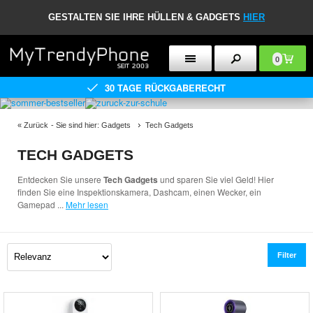
GESTALTEN SIE IHRE HÜLLEN & GADGETS
HIER
0
30 TAGE RÜCKGABERECHT
«
Zurück
- Sie sind hier:
Gadgets
Tech Gadgets
TECH GADGETS
Entdecken Sie unsere
Tech Gadgets
und sparen Sie viel Geld! Hier
finden Sie eine Inspektionskamera, Dashcam, einen Wecker, ein
Gamepad
...
Mehr lesen
Filter