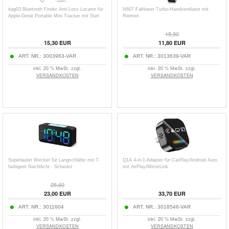
itag03 Bluetooth Finder Anti-Loss Locator für
N607 Faltbarer Turbo-Handventilator mit
Apple-Gerät Portable Mini Tracker mit Gurt
Riemen
15,30
15,30
EUR
11,80
EUR
ART. NR.:
3003963-VAR
ART. NR.:
3013639-VAR
inkl. 20 % MwSt. zzgl.
inkl. 20 % MwSt. zzgl.
VERSANDKOSTEN
VERSANDKOSTEN
Superlauter Wecker für Langschläfer mit 7-
Q1A 4-in-1-Adapter für CarPlay/Android Auto
farbigem Nachtlicht - Schwarz
mit AirPlay/MirrorLink
25,60
23,00
EUR
33,70
EUR
ART. NR.:
3011604
ART. NR.:
3018546-VAR
inkl. 20 % MwSt. zzgl.
inkl. 20 % MwSt. zzgl.
VERSANDKOSTEN
VERSANDKOSTEN