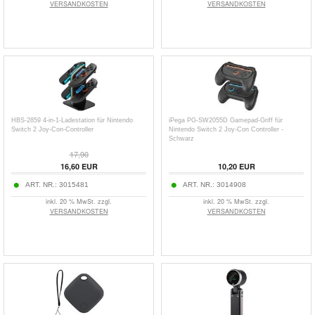
VERSANDKOSTEN
VERSANDKOSTEN
HBS-2859 4-in-1-Ladestation für Nintendo
iPega PG-SW2055D Gamepad-Griff für
Switch 2 Joy-Con-Controller
Nintendo Switch 2 Joy-Con Controller -
Schwarz
17,90
16,60
EUR
10,20
EUR
ART. NR.:
3015481
ART. NR.:
3014908
inkl. 20 % MwSt. zzgl.
inkl. 20 % MwSt. zzgl.
VERSANDKOSTEN
VERSANDKOSTEN