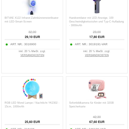
BITVAE X122 Infrarot-Zahnbürstensterilisator
Handventilator mit LED-Anzeige, 100
mit LED-Smart-Screen
Geschwindigkeitsstufen und Typ-C-Aufladung
- 3000mAh
32,00
23,00
29,10
EUR
17,80
EUR
ART. NR.:
3016900
ART. NR.:
3019191-VAR
inkl. 20 % MwSt. zzgl.
inkl. 20 % MwSt. zzgl.
VERSANDKOSTEN
VERSANDKOSTEN
RGB LED Mond Lampe / Nachtlicht YK2302 -
Sofortbildkamera für Kinder mit 32GB
15cm, 1000mAh
Speicherkarte
42,30
25,60
EUR
67,60
EUR