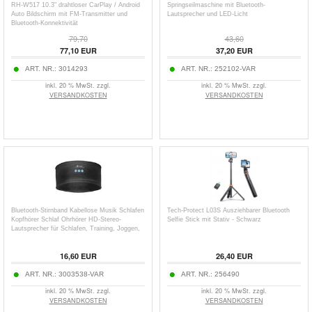
RH-W517 10.3" drahtloser CarPlay / Android
Springseilmaschine mit Bluetooth-
Auto Bildschirm mit FM-Transmitter und
Lautsprecher und LED-Licht
Bluetooth-Konnektivität
79,70
43,60
77,10
EUR
37,20
EUR
ART. NR.:
3014293
ART. NR.:
252102-VAR
inkl. 20 % MwSt. zzgl.
inkl. 20 % MwSt. zzgl.
VERSANDKOSTEN
VERSANDKOSTEN
Bluetooth-Stirnband Kabellose Musik Schlafen
Tech-Protect L03S Ausziehbarer Bluetooth
Kopfhörer Schlaf Ohrhörer HD-Stereo-
Selfie Stick mit Stativ - Schwarz
Lautsprecher für Schlafen, Training, Joggen,
Yoga
16,60
EUR
26,40
EUR
ART. NR.:
3003538-VAR
ART. NR.:
256490
inkl. 20 % MwSt. zzgl.
inkl. 20 % MwSt. zzgl.
VERSANDKOSTEN
VERSANDKOSTEN