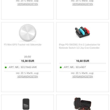
inkl. 20 % MwSt. zzgl.
inkl. 20 % MwSt. zzgl.
VERSANDKOSTEN
VERSANDKOSTEN
F5 Mini-GPS-Tracker mit Silikonhülle
iPega PG-SW2081 8-in-1-Ladestation für
Nintendo Switch 1/2 Joy-Con-Controller
20,50
15,30
EUR
16,60
EUR
ART. NR.:
3017846-VAR
ART. NR.:
3014907
inkl. 20 % MwSt. zzgl.
inkl. 20 % MwSt. zzgl.
VERSANDKOSTEN
VERSANDKOSTEN