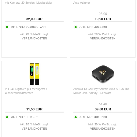
mit Kamera, 20 Spielen, Musikspieler
Auto Adapter
23,00
32,00
EUR
19,20
EUR
ART. NR.:
3010699-VAR
ART. NR.:
3013358
inkl. 20 % MwSt. zzgl.
inkl. 20 % MwSt. zzgl.
VERSANDKOSTEN
VERSANDKOSTEN
PH-04L Digitales pH-Messgerät /
Android 13 CarPlay/Android Auto AI Box mit
Wasserqualitätstester
Mirror Link, AirPlay - Schwarz
51,40
11,50
EUR
39,50
EUR
ART. NR.:
3011932
ART. NR.:
3013560
inkl. 20 % MwSt. zzgl.
inkl. 20 % MwSt. zzgl.
VERSANDKOSTEN
VERSANDKOSTEN