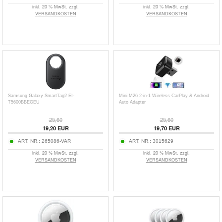
inkl. 20 % MwSt. zzgl.
inkl. 20 % MwSt. zzgl.
VERSANDKOSTEN
VERSANDKOSTEN
Samsung Galaxy SmartTag2 EI-
Mini M26 2-in-1 Wireless CarPlay & Android
T5600BBEGEU
Auto Adapter
25,60
25,60
19,20
EUR
19,70
EUR
ART. NR.:
265086-VAR
ART. NR.:
3015629
inkl. 20 % MwSt. zzgl.
inkl. 20 % MwSt. zzgl.
VERSANDKOSTEN
VERSANDKOSTEN