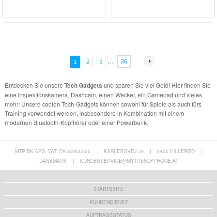
...
36
2
3
1
Entdecken Sie unsere
Tech Gadgets
und sparen Sie viel Geld! Hier finden Sie
eine Inspektionskamera, Dashcam, einen Wecker, ein Gamepad und vieles
mehr! Unsere coolen Tech-Gadgets können sowohl für Spiele als auch fürs
Training verwendet werden, insbesondere in Kombination mit einem
modernen Bluetooth-Kopfhörer oder einer Powerbank.
MTP DK APS, VAT: DK 37860220
|
KARLEBOVEJ 59
|
3400 HILLERØD
|
DÄNEMARK
|
KUNDENSERVICE@MYTRENDYPHONE.AT
STARTSEITE
KUNDENDIENST
AUFTRAGSSTATUS