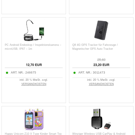
PC Android Endoskop / Inspektionskamera –
Q8 4G GPS Tracker für Fahrzeuge /
microUSB, IP67 – 1m
Magnetischer GPS Auto Tracker
25,60
12,70
EUR
23,20
EUR
ART. NR.:
246675
ART. NR.:
3011473
inkl. 20 % MwSt. zzgl.
inkl. 20 % MwSt. zzgl.
VERSANDKOSTEN
VERSANDKOSTEN
Happy Unicorn Z10 X Type Kinder Smart Toy
Winziger Wireless USB CarPlay & Android