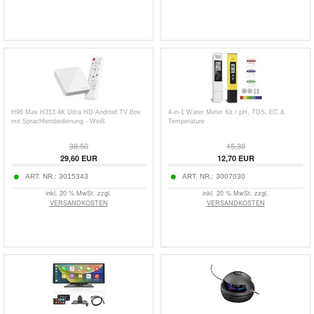
H96 Max H313 4K Ultra HD Android TV Box
4-in-1 Water Meter Kit / pH, TDS, EC &
mit Sprachfernbedienung - Weiß
Temperature
38,50
15,30
29,60
EUR
12,70
EUR
ART. NR.:
3015343
ART. NR.:
3007030
inkl. 20 % MwSt. zzgl.
inkl. 20 % MwSt. zzgl.
VERSANDKOSTEN
VERSANDKOSTEN