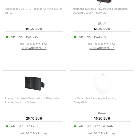
Kabelloser SOS-GPS-Tracker für Auto & Boot
Nintendo Switch 2 Powerbank-Tragetasche -
GF-22
20000mAh/30W - Schwarz
68,10
24,30
EUR
64,10
EUR
ART. NR.:
3007610
ART. NR.:
3018549
inkl. 20 % MwSt. zzgl.
inkl. 20 % MwSt. zzgl.
VERSANDKOSTEN
VERSANDKOSTEN
Acefast S6 Smart-Passhülle mit Bluetooth-
F9 Smart Tracker - Apple Find My
Tracker für iOS - Schwarz
Compatible
20,50
20,40
EUR
15,70
EUR
ART. NR.:
3019287
ART. NR.:
3013828-VAR
inkl. 20 % MwSt. zzgl.
inkl. 20 % MwSt. zzgl.