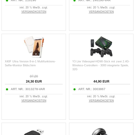
ART. NR.:
216196
ART. NR.:
246196-VAR
inkl. 20 % MwSt. zzgl.
inkl. 20 % MwSt. zzgl.
VERSANDKOSTEN
VERSANDKOSTEN
X40F Ultra Version 8-in-1 Multifunktions-
Y3 Lite Videospiel-HDMI-Stick mit zwei 2.4G-
Selfie-Monitor Bildschirm
Wireless-Controllern - 3000 integrierte Spiele,
32G
37,20
24,30
EUR
44,90
EUR
ART. NR.:
3013278-VAR
ART. NR.:
3003867
inkl. 20 % MwSt. zzgl.
inkl. 20 % MwSt. zzgl.
VERSANDKOSTEN
VERSANDKOSTEN