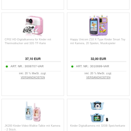
CP02 HD-Digitalkamera für Kinder mit
Happy Unicorn Z10 X Type Kinder Smart Toy
Thermodrucker und 32G TF-Karte
mit Kamera, 20 Spielen, Musikspieler
37,10
EUR
32,00
EUR
ART. NR.:
3008707-VAR
ART. NR.:
3010699-VAR
inkl. 20 % MwSt. zzgl.
inkl. 20 % MwSt. zzgl.
VERSANDKOSTEN
VERSANDKOSTEN
JK200 Kinder-Video-Walkie-Talkie mit Kamera
Kinder Digitalkamera mit 32GB Speicherkarte
- 2 Stück.