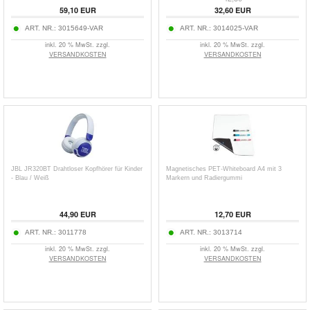
59,10
EUR
32,60
EUR
ART. NR.:
3015649-VAR
ART. NR.:
3014025-VAR
inkl. 20 % MwSt. zzgl.
inkl. 20 % MwSt. zzgl.
VERSANDKOSTEN
VERSANDKOSTEN
JBL JR320BT Drahtloser Kopfhörer für Kinder
Magnetisches PET-Whiteboard A4 mit 3
- Blau / Weiß
Markern und Radiergummi
44,90
EUR
12,70
EUR
ART. NR.:
3011778
ART. NR.:
3013714
inkl. 20 % MwSt. zzgl.
inkl. 20 % MwSt. zzgl.
VERSANDKOSTEN
VERSANDKOSTEN