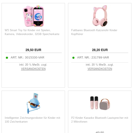
W5 Smart Toy für Kinder mit Spielen,
Faltbares Bluetooth Katzenohr Kinder
Kamera, Videorekorder, 32GB Speicherkarte
Kopfhörer
29,50
EUR
28,20
EUR
ART. NR.:
3015330-VAR
ART. NR.:
231799-VAR
inkl. 20 % MwSt. zzgl.
inkl. 20 % MwSt. zzgl.
VERSANDKOSTEN
VERSANDKOSTEN
Intelligenter Zeichnungsroboter für Kinder mit
P2 Kinder Karaoke Bluetooth Lautsprecher mit
100 Zeichenkarten
2 Mikrofonen
42,30