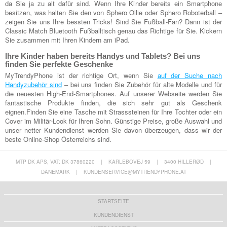
da Sie ja zu alt dafür sind. Wenn Ihre Kinder bereits ein Smartphone
besitzen, was halten Sie den von Sphero Ollie oder Sphero Roboterball –
zeigen Sie uns Ihre bessten Tricks! Sind Sie Fußball-Fan? Dann ist der
Classic Match Bluetooth Fußballtisch genau das Richtige für Sie. Kickern
Sie zusammen mit Ihren Kindern am iPad.
Ihre Kinder haben bereits Handys und Tablets? Bei uns
finden Sie perfekte Geschenke
MyTrendyPhone ist der richtige Ort, wenn Sie
auf der Suche nach
Handyzubehör sind
– bei uns finden Sie Zubehör für alte Modelle und für
die neuesten High-End-Smartphones. Auf unserer Webseite werden Sie
fantastische Produkte finden, die sich sehr gut als Geschenk
eignen.Finden Sie eine Tasche mit Strasssteinen für Ihre Tochter oder ein
Cover im Militär-Look für Ihren Sohn. Günstige Preise, große Auswahl und
unser netter Kundendienst werden Sie davon überzeugen, dass wir der
beste Online-Shop Österreichs sind.
MTP DK APS, VAT: DK 37860220
|
KARLEBOVEJ 59
|
3400 HILLERØD
|
DÄNEMARK
|
KUNDENSERVICE@MYTRENDYPHONE.AT
STARTSEITE
KUNDENDIENST