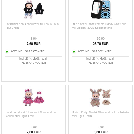
Einfarbiger Kapuzenpullover für Labubu Mini
D17 Kinder-Doppelkamera-Handy Spielzeug
Figur 17cm
mit Spielen, 32GB Speicherkarte
8,90
35,90
7,60
EUR
27,70
EUR
ART. NR.:
3013375-VAR
ART. NR.:
3015624-VAR
inkl. 20 % MwSt. zzgl.
inkl. 20 % MwSt. zzgl.
VERSANDKOSTEN
VERSANDKOSTEN
Floral Partykleid & Bowknot Stirnband für
Garten-Party Kleid & Stirnband Set für Labubu
Labubu Mini Figur 17cm
Mini Figur 17cm
8,90
8,90
7,60
EUR
6,30
EUR