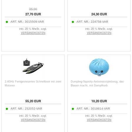
35,90
27,70
EUR
24,30
EUR
ART. NR.:
3015509-VAR
ART. NR.:
224758-VAR
inkl. 20 % MwSt. zzgl.
inkl. 20 % MwSt. zzgl.
VERSANDKOSTEN
VERSANDKOSTEN
2.4GHz Ferngesteuertes Schnellboot mit zwei
Dumpling-Squishy-Antistressspielzeug, das
Motoren
Blasen macht, mit Dampfkorb
55,20
EUR
10,20
EUR
ART. NR.:
252052-VAR
ART. NR.:
3019814-VAR
inkl. 20 % MwSt. zzgl.
inkl. 20 % MwSt. zzgl.
VERSANDKOSTEN
VERSANDKOSTEN