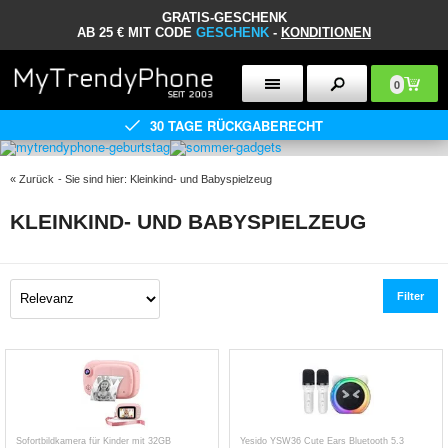
GRATIS-GESCHENK
AB 25 € MIT CODE
GESCHENK
-
KONDITIONEN
0
30 TAGE RÜCKGABERECHT
«
Zurück
- Sie sind hier:
Kleinkind- und Babyspielzeug
KLEINKIND- UND BABYSPIELZEUG
Filter
Sofortbildkamera für Kinder mit 32GB
Yesido YSW36 Cute Ears Bluetooth 5.3