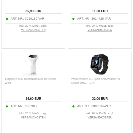
35,90
EUR
11,50
EUR
ART. NR.:
3010189-VAR
ART. NR.:
3014428-VAR
inkl. 20 % MwSt. zzgl.
inkl. 20 % MwSt. zzgl.
VERSANDKOSTEN
VERSANDKOSTEN
Tragbares Mini-Handmikroskop für Kinder -
Wasserdichte 4G Sport-Smartwatch für
Weiß
Kinder DH11 - 1.44"
34,60
EUR
32,00
EUR
ART. NR.:
3007812
ART. NR.:
3006834-VAR
inkl. 20 % MwSt. zzgl.
inkl. 20 % MwSt. zzgl.
VERSANDKOSTEN
VERSANDKOSTEN