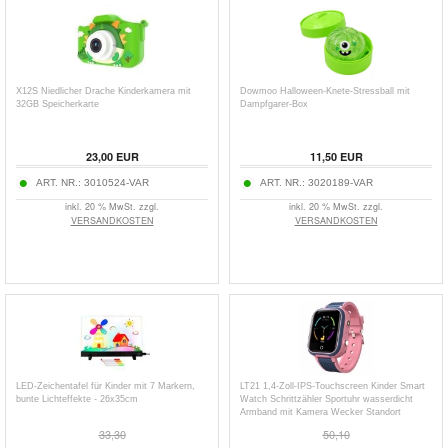
X12S Niedlicher Drache Kinderkamera mit
Dowmoo Halloween-Knete-Stressball mit
32GB Speicherkarte
Dampfgarer-Box
23,00
EUR
11,50
EUR
ART. NR.:
3010524-VAR
ART. NR.:
3020189-VAR
inkl. 20 % MwSt. zzgl.
inkl. 20 % MwSt. zzgl.
VERSANDKOSTEN
VERSANDKOSTEN
LED-Zeichentafel für Kinder mit 7 Markern,
LT21 1,4-Zoll-IPS-Touchscreen Kinder Smart
bunte Lichteffekte - 26x35cm
Watch Schrittzähler Sportuhr wasserdicht
Armband mit Kamera Wecker Standort
33,30
50,10