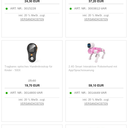
24,30
EUR
37,20
EUR
ART. NR.:
3015228
ART. NR.:
3003812-VAR
inkl. 20 % MwSt. zzgl.
inkl. 20 % MwSt. zzgl.
VERSANDKOSTEN
VERSANDKOSTEN
Tragbares optisches Handmikroskop für
2.4G Smart Interaktiver Roboterhund mit
Kinder - 500X
App/Sprachsteuerung
25,60
19,70
EUR
59,10
EUR
ART. NR.:
3014800-VAR
ART. NR.:
3014449-VAR
inkl. 20 % MwSt. zzgl.
inkl. 20 % MwSt. zzgl.
VERSANDKOSTEN
VERSANDKOSTEN