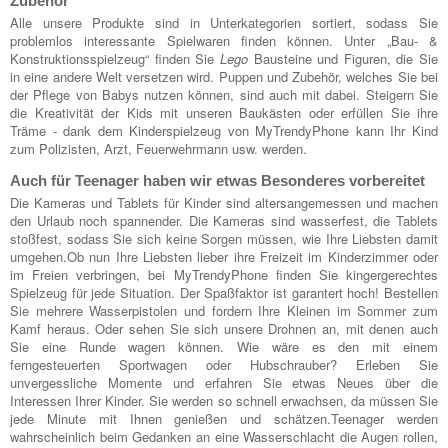
Zubehör
Alle unsere Produkte sind in Unterkategorien sortiert, sodass Sie
problemlos interessante Spielwaren finden können. Unter „Bau- &
Konstruktionsspielzeug“ finden Sie
Lego
Bausteine und Figuren, die Sie
in eine andere Welt versetzen wird. Puppen und Zubehör, welches Sie bei
der Pflege von Babys nutzen können, sind auch mit dabei. Steigern Sie
die Kreativität der Kids mit unseren Baukästen oder erfüllen Sie ihre
Träme - dank dem Kinderspielzeug von MyTrendyPhone kann Ihr Kind
zum Polizisten, Arzt, Feuerwehrmann usw. werden.
Auch für Teenager haben wir etwas Besonderes vorbereitet
Die Kameras und Tablets für Kinder sind altersangemessen und machen
den Urlaub noch spannender. Die Kameras sind wasserfest, die Tablets
stoßfest, sodass Sie sich keine Sorgen müssen, wie Ihre Liebsten damit
umgehen.Ob nun Ihre Liebsten lieber ihre Freizeit im Kinderzimmer oder
im Freien verbringen, bei MyTrendyPhone finden Sie kingergerechtes
Spielzeug für jede Situation. Der Spaßfaktor ist garantert hoch! Bestellen
Sie mehrere Wasserpistolen und fordern Ihre Kleinen im Sommer zum
Kamf heraus. Oder sehen Sie sich unsere Drohnen an, mit denen auch
Sie eine Runde wagen können. Wie wäre es den mit einem
ferngesteuerten Sportwagen oder Hubschrauber? Erleben Sie
unvergessliche Momente und erfahren Sie etwas Neues über die
Interessen Ihrer Kinder. Sie werden so schnell erwachsen, da müssen Sie
jede Minute mit Ihnen genießen und schätzen.Teenager werden
wahrscheinlich beim Gedanken an eine Wasserschlacht die Augen rollen,