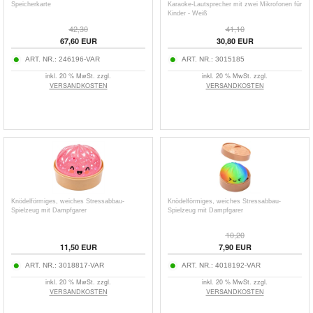
Speicherkarte
Karaoke-Lautsprecher mit zwei Mikrofonen für
Kinder - Weiß
42,30
41,10
67,60
EUR
30,80
EUR
ART. NR.:
246196-VAR
ART. NR.:
3015185
inkl. 20 % MwSt. zzgl.
inkl. 20 % MwSt. zzgl.
VERSANDKOSTEN
VERSANDKOSTEN
Knödelförmiges, weiches Stressabbau-
Knödelförmiges, weiches Stressabbau-
Spielzeug mit Dampfgarer
Spielzeug mit Dampfgarer
10,20
11,50
EUR
7,90
EUR
ART. NR.:
3018817-VAR
ART. NR.:
4018192-VAR
inkl. 20 % MwSt. zzgl.
inkl. 20 % MwSt. zzgl.
VERSANDKOSTEN
VERSANDKOSTEN