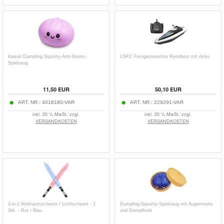
Kawaii Dumpling Squishy-Anti-Stress-
LSRC Ferngesteuertes Rennboot mit Akku
Spielzeug
11,50
EUR
50,10
EUR
ART. NR.:
4018180-VAR
ART. NR.:
229291-VAR
inkl. 20 % MwSt. zzgl.
inkl. 20 % MwSt. zzgl.
VERSANDKOSTEN
VERSANDKOSTEN
2-in-1 Weltraumschwert / Lichtschwert - 2
Dumpling-Squishy-Spielzeug mit Augenmotiv
Stk. - Rot / Blau
und Dampfkorb