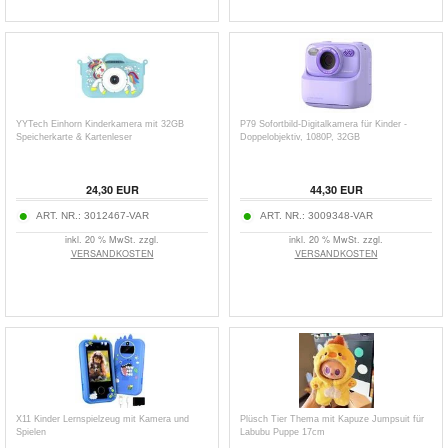
YYTech Einhorn Kinderkamera mit 32GB
P79 Sofortbild-Digitalkamera für Kinder -
Speicherkarte & Kartenleser
Doppelobjektiv, 1080P, 32GB
24,30
EUR
44,30
EUR
ART. NR.:
3012467-VAR
ART. NR.:
3009348-VAR
inkl. 20 % MwSt. zzgl.
inkl. 20 % MwSt. zzgl.
VERSANDKOSTEN
VERSANDKOSTEN
X11 Kinder Lernspielzeug mit Kamera und
Plüsch Tier Thema mit Kapuze Jumpsuit für
Spielen
Labubu Puppe 17cm