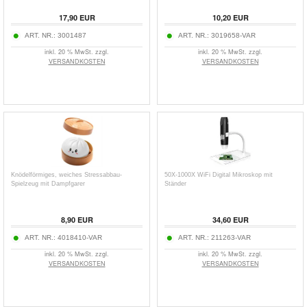
17,90
EUR
10,20
EUR
ART. NR.:
3001487
ART. NR.:
3019658-VAR
inkl. 20 % MwSt. zzgl.
inkl. 20 % MwSt. zzgl.
VERSANDKOSTEN
VERSANDKOSTEN
Knödelförmiges, weiches Stressabbau-
50X-1000X WiFi Digital Mikroskop mit
Spielzeug mit Dampfgarer
Ständer
8,90
EUR
34,60
EUR
ART. NR.:
4018410-VAR
ART. NR.:
211263-VAR
inkl. 20 % MwSt. zzgl.
inkl. 20 % MwSt. zzgl.
VERSANDKOSTEN
VERSANDKOSTEN