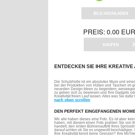
BILD
HOCHLADEN
PREIS
:
0.00 EU
KAUFEN
ENTDECKEN SIE IHRE KREATIVE
Die Schutzhülle ist ein absolutes Muss und ein
bei der Produktion von Hüllen und Taschen im g
neuesten Design-Ideen zu begeistern, weswegen 
zu geben sich zu bewiesen und Ihre Gadgets od
Kreativität freien Lauf lassen. Alles was Sie daf
nach oben scrollen
DEN PERFEKT EINGEFANGENEN MOME
Wir alle haben dieses eine Foto. Es ist aber ke
haben, mit diesem einen Foto prahlen Sie von 
handelt, den ersten Bühnenauftritt Ihres Sprössli
darauf achten ob Sie es ungewollt beschädigen
Ihre Kreativität kennt keine Grenzen? Ihre MyT