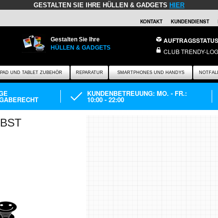
GESTALTEN SIE IHRE HÜLLEN & GADGETS
HIER
KONTAKT
KUNDENDIENST
Gestalten Sie Ihre
AUFTRAGSSTATU
HÜLLEN & GADGETS
CLUB TRENDY-LOG
IPAD UND TABLET ZUBEHÖR
REPARATUR
SMARTPHONES UND HANDYS
NOTFAL
AGE
KUNDENBETREUUNG: MO. - FR.:
GABERECHT
10:00 - 22:00
LBST