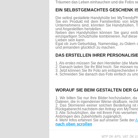
Träumen das Leben einhauchen und die Fotos sel
EIN SELBSTGEMACHTES GESCHENK I
Die selbst gestaltete Handyhülle bei MyTrendyPh
Sie ein Produkt mit dem Familienfoto von letz
Unternehmens sind, könnten Sie Handyhüllen, Ta
und Angestellten herstellen.
Neben den Handyhüllen können Sie ganz einfac
einzigartigen Schutzhülle kombinieren. Auf die
Lieben sein kann.
Egal ob zum Geburtstag, Namenstag, zu Ostern o
und jemanden glücklich zu machen.
DAS ERSTELLEN IHRER PERSONALISI
1. Als erstes müssen Sie den Hersteller (die Ma
2. Danach laden Sie Ihr Bild hoch. Sie müssen nu
3. Jetzt können Sie Ihr Foto am entsprechenden 
4. Schneiden Sie danach das Foto einfach zu und
WORAUF SIE BEIM GESTALTEN DER 
1. Wir bitten Sie nur Ihre Bilder hochzuladen,
Dateien, die in irgendeiner Weise strafbare, rechts
2. Das Stornieren eeiner solchen Bestellung is
Rückgaberecht nachdem der Antrag von MyTre
3. Alle Schutzhüllen, die mit Ihrem Foto verseh
Anbringen des Zubehörteils zugänglich.
4. Mehr Infos erfahren Sie auf unserer Seite der
A
nach oben scrollen
MTP DK APS, VAT: DK 3