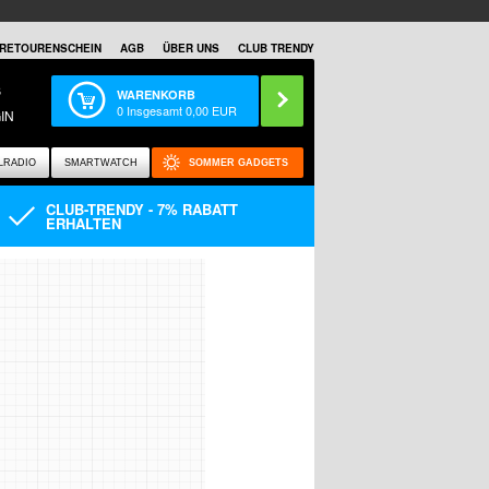
RETOURENSCHEIN
AGB
ÜBER UNS
CLUB TRENDY
S
WARENKORB
0
Insgesamt
0,00
EUR
IN
LRADIO
SMARTWATCH
SOMMER GADGETS
CLUB-TRENDY - 7% RABATT
ERHALTEN