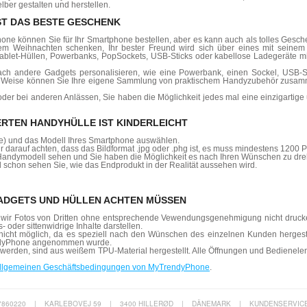
ber gestalten und herstellen.
ST DAS BESTE GESCHENK
one können Sie für Ihr Smartphone bestellen, aber es kann auch als tolles Geschen
tem Weihnachten schenken, Ihr bester Freund wird sich über eines mit seinem L
blet-Hüllen, Powerbanks, PopSockets, USB-Sticks oder kabellose Ladegeräte mit
h andere Gadgets personalisieren, wie eine Powerbank, einen Sockel, USB-Sti
se Weise können Sie Ihre eigene Sammlung von praktischem Handyzubehör zusamme
der bei anderen Anlässen, Sie haben die Möglichkeit jedes mal eine einzigartige
ERTEN HANDYHÜLLE IST KINDERLEICHT
rke) und das Modell Ihres Smartphone auswählen.
r darauf achten, dass das Bildformat .jpg oder .phg ist, es muss mindestens 1200
Handymodell sehen und Sie haben die Möglichkeit es nach Ihren Wünschen zu dreh
 schon sehen Sie, wie das Endprodukt in der Realität aussehen wird.
GADGETS UND HÜLLEN ACHTEN MÜSSEN
 da wir Fotos von Dritten ohne entsprechende Vewendungsgenehmigung nicht druck
- oder sittenwidrige Inhalte darstellen.
t nicht möglich, da es speziell nach den Wünschen des einzelnen Kunden hergeste
ndyPhone angenommen wurde.
en werden, sind aus weißem TPU-Material hergestellt. Alle Öffnungen und Bedien
llgemeinen Geschäftsbedingungen von MyTrendyPhone
.
7860220
|
KARLEBOVEJ 59
|
3400 HILLERØD
|
DÄNEMARK
|
KUNDENSERVIC