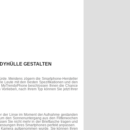
ANDYHÜLLE GESTALTEN
ürde. Meistens zögern die Smartphone-Hersteller
le Leute mit den besten Spezifikationen und den
 hat MyTrendyPhone beschlossen Ihnen die Chance
 Vorlieben, nach Ihrem Typ können Sie jetzt Ihrer
inter der Linse im Moment der Aufnahme gestanden
h um den Sonnenuntergang aus den Flitterwochen
üssen Sie nicht mehr in der Brieftasche tragen und
messungen Ihres Smartphones perfekt anpassen.
 der Kamera aufgenommen wurde. Sie können Ihren