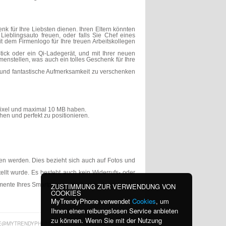
k für Ihre Liebsten dienen. Ihren Eltern könnten
ieblingsauto freuen, oder falls Sie Chef eines
 dem Firmenlogo für Ihre treuen Arbeitskollegen
ck oder ein Qi-Ladegerät, und mit Ihrer neuen
nstellen, was auch ein tolles Geschenk für Ihre
 und fantastische Aufmerksamkeit zu verschenken
 Pixel und maximal 10 MB haben.
en und perfekt zu positionieren.
en werden. Dies bezieht sich auch auf Fotos und
llt wurde. Es besteht auch kein Widerrufs- oder
elemente Ihres Smartphones bleiben auch nach dem
ZUSTIMMUNG ZUR VERWENDUNG VON
COOKIES
MyTrendyPhone verwendet
Cookies
, um
Ihnen einen reibungslosen Service anbieten
zu können. Wenn Sie mit der Nutzung
E@MYTRENDYPHONE.AT