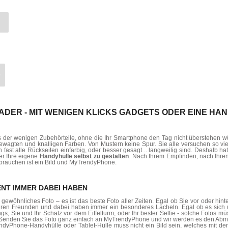
R
 ADER - MIT WENIGEN KLICKS GADGETS ODER EINE H
es der wenigen Zubehörteile, ohne die Ihr Smartphone den Tag nicht überstehen w
ewagten und knalligen Farben. Von Mustern keine Spur. Sie alle versuchen so vie
fast alle Rückseiten einfarbig, oder besser gesagt .. langweilig sind. Deshalb
er Ihre eigene
Handyhülle selbst zu gestalten
. Nach Ihrem Empfinden, nach Ihren
ür brauchen ist ein Bild und MyTrendyPhone.
NT IMMER DABEI HABEN
in gewöhnliches Foto – es ist das beste Foto aller Zeiten. Egal ob Sie vor oder h
Ihren Freunden und dabei haben immer ein besonderes Lächeln. Egal ob es sic
ngs, Sie und Ihr Schatz vor dem Eiffelturm, oder Ihr bester Selfie - solche Fotos m
. Senden Sie das Foto ganz einfach an MyTrendyPhone und wir werden es den Ab
rendyPhone-Handyhülle oder Tablet-Hülle muss nicht ein Bild sein, welches mit