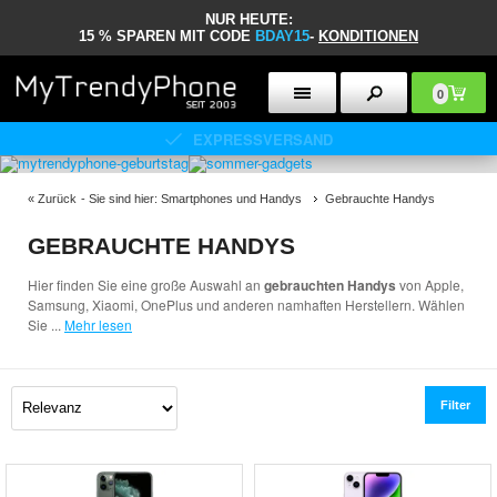
NUR HEUTE:
15 % SPAREN MIT CODE
BDAY15
-
KONDITIONEN
0
30 TAGE RÜCKGABERECHT
«
Zurück
- Sie sind hier:
Smartphones und Handys
Gebrauchte Handys
GEBRAUCHTE HANDYS
Hier finden Sie eine große Auswahl an
gebrauchten Handys
von Apple,
Samsung, Xiaomi, OnePlus und anderen namhaften Herstellern. Wählen
Sie
...
Mehr lesen
Filter