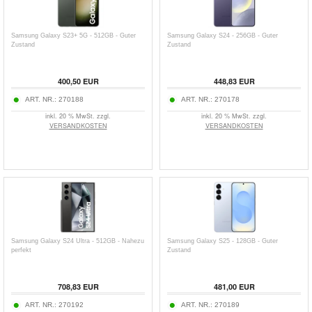
Samsung Galaxy S23+ 5G - 512GB - Guter
Samsung Galaxy S24 - 256GB - Guter
Zustand
Zustand
400,50
EUR
448,83
EUR
ART. NR.:
270188
ART. NR.:
270178
inkl. 20 % MwSt. zzgl.
inkl. 20 % MwSt. zzgl.
VERSANDKOSTEN
VERSANDKOSTEN
Samsung Galaxy S24 Ultra - 512GB - Nahezu
Samsung Galaxy S25 - 128GB - Guter
perfekt
Zustand
708,83
EUR
481,00
EUR
ART. NR.:
270192
ART. NR.:
270189