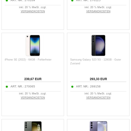
ART. NR.:
270169
ART. NR.:
270125
inkl. 20 % MwSt. zzgl.
inkl. 20 % MwSt. zzgl.
VERSANDKOSTEN
VERSANDKOSTEN
iPhone SE (2022) - 64GB - Fehlerfreier
Samsung Galaxy S23 5G - 128GB - Guter
Zustand
239,67
EUR
293,33
EUR
ART. NR.:
270065
ART. NR.:
269158
inkl. 20 % MwSt. zzgl.
inkl. 20 % MwSt. zzgl.
VERSANDKOSTEN
VERSANDKOSTEN