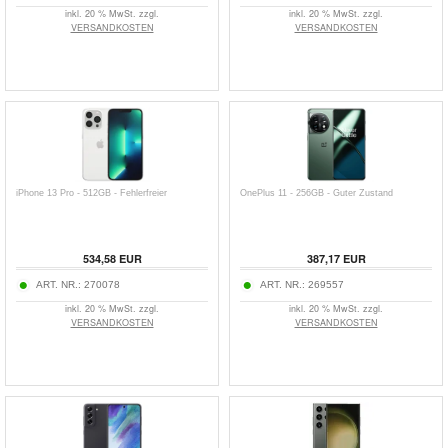
inkl. 20 % MwSt. zzgl.
inkl. 20 % MwSt. zzgl.
VERSANDKOSTEN
VERSANDKOSTEN
iPhone 13 Pro - 512GB - Fehlerfreier
OnePlus 11 - 256GB - Guter Zustand
534,58
EUR
387,17
EUR
ART. NR.:
270078
ART. NR.:
269557
inkl. 20 % MwSt. zzgl.
inkl. 20 % MwSt. zzgl.
VERSANDKOSTEN
VERSANDKOSTEN