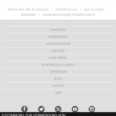
MTP DK APS, VAT: DK 37860220
|
KARLEBOVEJ 59
|
3400 HILLERØD
|
DÄNEMARK
|
KUNDENSERVICE@MYTRENDYPHONE.AT
STARTSEITE
KUNDENDIENST
AUFTRAGSSTATUS
ÜBER UNS
CLUB TRENDY
SEHEN SIE ALLE LÄNDER
IMPRESSUM
BLOG
KONTAKT
AGB
ZUSTIMMUNG ZUR VERWENDUNG VON