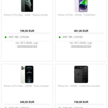
iPhone 11 Pro Max - 64GB - Nahezu perfekt
iPhone 14 Plus - 256GB - Fehlerfreier
199,50
EUR
481,00
EUR
ART. NR.:
270108
ART. NR.:
270191
inkl. 20 % MwSt. zzgl.
inkl. 20 % MwSt. zzgl.
VERSANDKOSTEN
VERSANDKOSTEN
iPhone 12 Pro Max - 256GB - Guter Zustand
IPhone Air - 256GB - Fehlerfreier Zustand
346,92
EUR
749,08
EUR