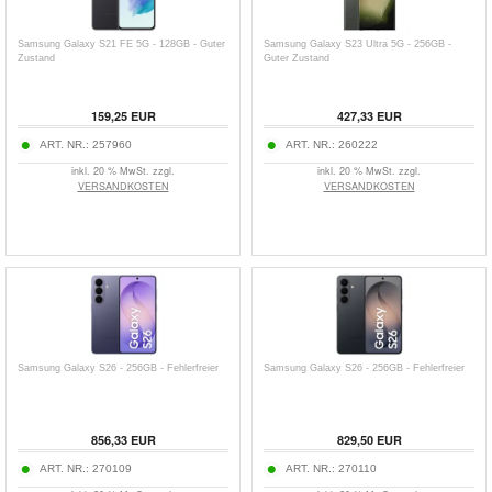
Samsung Galaxy S21 FE 5G - 128GB - Guter
Samsung Galaxy S23 Ultra 5G - 256GB -
Zustand
Guter Zustand
159,25
EUR
427,33
EUR
ART. NR.:
257960
ART. NR.:
260222
inkl. 20 % MwSt. zzgl.
inkl. 20 % MwSt. zzgl.
VERSANDKOSTEN
VERSANDKOSTEN
Samsung Galaxy S26 - 256GB - Fehlerfreier
Samsung Galaxy S26 - 256GB - Fehlerfreier
856,33
EUR
829,50
EUR
ART. NR.:
270109
ART. NR.:
270110