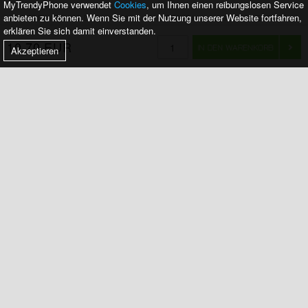
MyTrendyPhone verwendet
Cookies
, um Ihnen einen reibungslosen Service
anbieten zu können. Wenn Sie mit der Nutzung unserer Website fortfahren,
MTP DK APS, VAT: DK 37860220
|
KARLEBOVEJ 59
|
3400 HILLERØD
|
erklären Sie sich damit einverstanden.
DÄNEMARK
|
KUNDENSERVICE@MYTRENDYPHONE.AT
10,70 EUR
Akzeptieren
STARTSEITE
KUNDENDIENST
AUFTRAGSSTATUS
ÜBER UNS
CLUB TRENDY
SEHEN SIE ALLE LÄNDER
IMPRESSUM
BLOG
KONTAKT
AGB