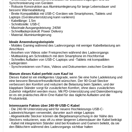
Synchronisierung von Geräten
- Robuste Konstruktion aus Aluminiumlegierung für lange Lebensdauer und
bessere Wärmeableitung
- Breite Kompatibilität mit USB-C-Geräten wie Smartphones, Tablets und
Laptops (Geräteunterstützung kann variieren)
- Kabellänge: 1.5m
- Schnittstelle: USB-C
- Maximale Ausgangsleistung: 240W
- Schnellladeprotokoll: Power Delivery
- Material: Aluminiumlegierung
Ideale Anwendungsbeispiele
- Mobiles Gaming während des Ladevorgangs mit weniger Kabelbelastung am
Anschluss
- Ansehen von Videos oder Freisprechen während des Ladevorgangs
- Multitasking am Schreibtisch mit dem Smartphone im Hochformat
- Schnelles Aufladen von USB-C-Laptops und -Tablets mit kompatiblen
Ladegeräten
- Synchronisieren von Fotos, Videos und Dokumenten zwischen Geräten
Warum dieses Kabel perfekt zum Kauf ist
Dieses Kabel ist ein intelligentes Upgrade, wenn Sie eine hohe Ladeleistung und
eine bessere Benutzerfreundlichkeit wünschen. Der 90-Grad-Stecker
verbessert den Komfort und reduziert die Belastung beim Spielen, und der
klappbare Ständer sorgt für zusätzlichen Komfort, ohne dass zusätzliches
Zubehör mitgeführt werden muss. Mit PD-Unterstützung und Datenübertragung
ist es ein praktisches All-in-One-Kabel für das tägliche Aufladen und die
Produktivität.
Interessante Fakten über 240-W-USB-C-Kabel
- Die 240-W-Unterstützung wird für neuere Hochleistungs-USB-C-
Ladeeinrichtungen verwendet, darunter auch einige Laptops
- Abgewinkelte Stecker können die Biegebeanspruchung in der Nähe des
Steckers reduzieren, was oft zu einer längeren Lebensdauer der Kabel beiträgt
- Kabel mit integriertem Ständer sind bei Kreativen und Gamern beliebt, da sie
den Bildschirm während des Ladevorgangs sichtbar halten