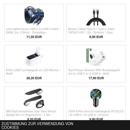
Lisen geflochtenes USB-C-zu-USB-C-Kabel -
Baseus Cafule Type-C / Type-C Kabel
240W, 2m, 2 Stück - Dunkelblau
CATKLF-HG1 - 2m - Schwarz / Grau
11,50 EUR
8,90 EUR
8-Port USB-Tischladegerät mit LED-Monitor -
Tech-Protect Network 30W Wandladegerät
Weiß
mit 2x USB-C & 1x USB-A - Weiß
28,20 EUR
17,90 EUR
360-Grad verstellbares Auto Toter-Winkel-
100W 6-Port Auto-Schnellladegerät PD/QC3.0
Spiegel-Set mit Regenschutz - 2 Stk. -
- 2x USB-C, 4x USB-A - Schwarz
Kohlefaser
9,20 EUR
9,90 EUR
ZUSTIMMUNG ZUR VERWENDUNG VON
COOKIES