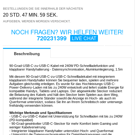
BESTELLUNGEN DIE SIE INNERHALB DER NÄCHSTEN
20 STD. 47 MIN. 59 SEK.
AUFGEBEN, WERDEN MORGEN VERSCHICKT.
NOCH FRAGEN? WIR HELFEN WEITER!
720231399
LIVE CHAT
Beschreibung
90-Grad-USB-C-zu-USB-C-Kabel mit 240W PD-Schnellladefunktion und
klappbarer Handyhalterung - Datensynchronisation, Aluminiumlegierung, 1.5m
Mit diesem 90-Grad-USB-C-zu-USB-C-Schnellladekabel mit integriertem
klappbarem Handyhalter können Sie bequemer laden, spielen und mehrere
Aufgaben gleichzeitig erledigen. Es wurde für das Hochleistungs-USB-C-
Power-Delivery-Laden mit bis zu 240W entwickelt und liefert stabile Energie für
kompatible Handys, Tablets und Laptops. Der abgewinkelte Stecker reduziert
die Belastung des Kabels und hält den Stecker beim Spielen aus dem Weg,
während der integrierte Ständer sowohl die Anzeige im Hoch- als auch im
Querformat unterstützt, sodass Sie ihn an Ihrem Schreibtisch oder unterwegs
freihändig verwenden können.
Wichtige Merkmale und Spezifikationen
- USB-C-zu-USB-C-Kabel mit Unterstützung für Schnellladen mit bis zu 240W
(PD-kompatibel)
- 90-Grad-gewinkelter USB-C-Stecker für mehr Komfort beim Gaming und
weniger Kabelverwirrung
- Integrierter klappbarer Handyhalter unterstützt Hoch- und Querformat
- Unterstützt die Datensynchronisation für Dateiübertragungen und die