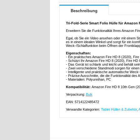
Beschreibung
Tri-Fold-Serie Smart Folio Hülle für Amazon F
Erweitern Sie die Funktionalität Ihres Amazon Fi
Egal, ob Sie ein Video ansehen oder mit einem St
es in einem idealen Winkel und sorgt für ein komfo
Weck-/Schlaffunktion beim Öffnen der Frontklapp
Eigenschaften:
- Ein praktisches Amazon Fire HD 8 (2020), Fire
- Schützt Ihr Amazon Fire HD 8 (2020), Fire HD 
- Das Gerät ist schlank und leicht und behält sei
- Zwei verschiedene Standmodi sorgen für einen 
- Intelligente und praktische automatische Weck- 
- Präzise Ausschnitte, die die Funktionalität de
- Materialien: Polyurethan, PC
Kompatibilität:
Amazon Fire HD 8 10th Gen (20
Verpackung:
Bulk
EAN: 5714122485472
Verwandte Kategorien:
Tablet Hüllen & Zubehör
,