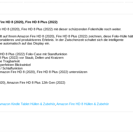
ire HD 8 (2020), Fire HD 8 Plus (2022)
re HD 8 (2020), Fire HD 8 Plus (2022) mit dieser schützenden Folienhülle noch weiter.
ift auf Ihrem Amazon Fire HD 8 (2020), Fire HD 8 Plus (2022) zeichnen, diese Folio-Hülle hält
rtableres und produktiveres Erlebnis. In der Zwischenzeit schaltet sich die intelligente
e automatisch auf das Display ein.
 HD 8 Plus (2022) Folio-Case mit Standfunktion
8 Plus (2022) vor Staub, Dellen und Kratzern
ne Tragbarkeit
perfekten Blickwinkel
/ Schlaffunktion
s Amazon Fire HD 8 (2020), Fire HD 8 Plus (2022) unterstützen
20), Amazon Fire HD 8 Plus 12th Gen (2022)
Amazon Kindle Tablet Hüllen & Zubehör
,
Amazon Fire HD 8 Hüllen & Zubehör