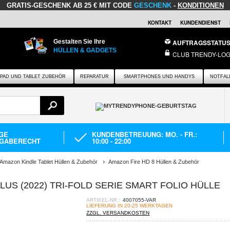
GRATIS-GESCHENK
AB 25 € MIT CODE
GESCHENK
-
KONDITIONEN
KONTAKT
KUNDENDIENST
Gestalten Sie Ihre
AUFTRAGSSTATU
HÜLLEN & GADGETS
CLUB TRENDY-LOG
IPAD UND TABLET ZUBEHÖR
REPARATUR
SMARTPHONES UND HANDYS
NOTFAL
AGE
KUNDENBETREUUNG: MO. - FR.:
GABERECHT
10:00 - 22:00
Amazon Kindle Tablet Hüllen & Zubehör
Amazon Fire HD 8 Hüllen & Zubehör
PLUS (2022) TRI-FOLD SERIE SMART FOLIO HÜLLE
ARTIKEL-NR.:
4007055-VAR
LIEFERUNG IN 20-25 WERKTAGEN
ZZGL. VERSANDKOSTEN