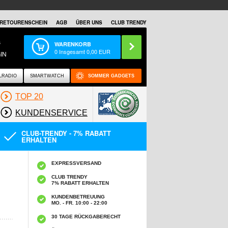
RETOURENSCHEIN
AGB
ÜBER UNS
CLUB TRENDY
S
WARENKORB
0
Insgesamt
0,00
EUR
IN
LRADIO
SMARTWATCH
SOMMER GADGETS
TOP 20
KUNDENSERVICE
CLUB-TRENDY - 7% RABATT
ERHALTEN
EXPRESSVERSAND
CLUB TRENDY
7% RABATT ERHALTEN
KUNDENBETREUUNG
MO. - FR. 10:00 - 22:00
30 TAGE RÜCKGABERECHT