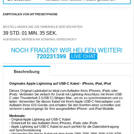
EMPFOHLEN VON MYTRENDYPHONE
BESTELLUNGEN DIE SIE INNERHALB DER NÄCHSTEN
39 STD. 01 MIN. 34 SEK.
AUFGEBEN, WERDEN AM SONNTAG VERSCHICKT!
NOCH FRAGEN? WIR HELFEN WEITER!
720231399
LIVE CHAT
Beschreibung
Originales Apple Lightning auf USB-C Kabel - iPhone, iPad, iPod
Dieses Original-Ladekabel ist ideal zum Aufladen Ihres iPhones, iPads oder
iPods. Verbinden Sie einfach Ihr Gerät mit Lightning-Anschluss mit Ihrem USB-
C oder Thunderbolt 3 (USB-C) fähigen Mac, um es zu synchronisieren und zu
laden. Verwenden Sie dieses Kabel mit Ihrem Apple USB-C-Netzadapter zum
Aufladen Ihres iOS-Geräts und erhalten Sie den Komfort eines schnellen und
sicheren Ladevorgangs für Ihre ausgewählten iPhone- und iPad-Modelle.
Merkmale:
- Original Apple Lightning auf USB-C Kabel
- Entwickelt für das Aufladen Ihres iPhones, iPads oder iPods
- Apple Lightning auf USB-C Kabel ist auch perfekt für die Datenübertragung
und Synchronisierung
- Verwenden Sie dieses Kabel mit dem Apple 18W, 20W, 29W, 30W, 61W, 87W