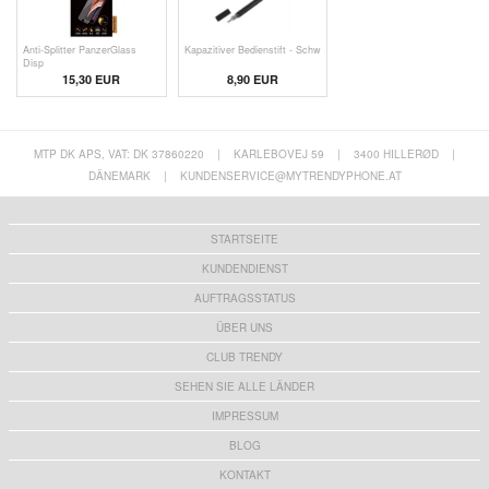
Anti-Splitter PanzerGlass
Kapazitiver Bedienstift - Schw
Disp
15,30 EUR
8,90 EUR
MTP DK APS, VAT: DK 37860220
|
KARLEBOVEJ 59
|
3400 HILLERØD
|
DÄNEMARK
|
KUNDENSERVICE@MYTRENDYPHONE.AT
STARTSEITE
KUNDENDIENST
AUFTRAGSSTATUS
ÜBER UNS
CLUB TRENDY
SEHEN SIE ALLE LÄNDER
IMPRESSUM
BLOG
KONTAKT