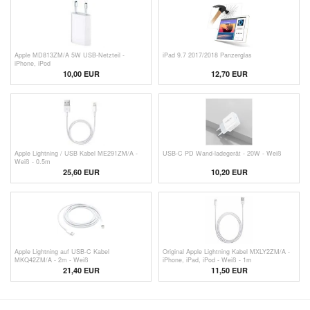
Apple MD813ZM/A 5W USB-Netzteil -
iPad 9.7 2017/2018 Panzerglas
iPhone, iPod
10,00
EUR
12,70 EUR
Apple Lightning / USB Kabel ME291ZM/A -
USB-C PD Wand-ladegerät - 20W - Weiß
Weiß - 0.5m
25,60 EUR
10,20 EUR
Apple Lightning auf USB-C Kabel
Original Apple Lightning Kabel MXLY2ZM/A -
MKQ42ZM/A - 2m - Weiß
iPhone, iPad, iPod - Weiß - 1m
21,40 EUR
11,50
EUR