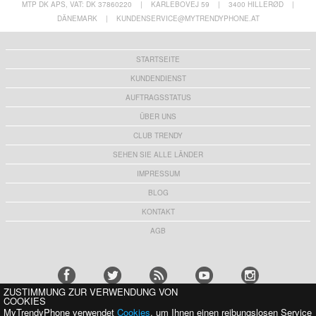
MTP DK APS, VAT: DK 37860220
|
KARLEBOVEJ 59
|
3400 HILLERØD
|
DÄNEMARK
|
KUNDENSERVICE@MYTRENDYPHONE.AT
STARTSEITE
KUNDENDIENST
AUFTRAGSSTATUS
ÜBER UNS
CLUB TRENDY
SEHEN SIE ALLE LÄNDER
IMPRESSUM
BLOG
KONTAKT
AGB
ZUSTIMMUNG ZUR VERWENDUNG VON
COOKIES
MyTrendyPhone verwendet
Cookies
, um Ihnen einen reibungslosen Service