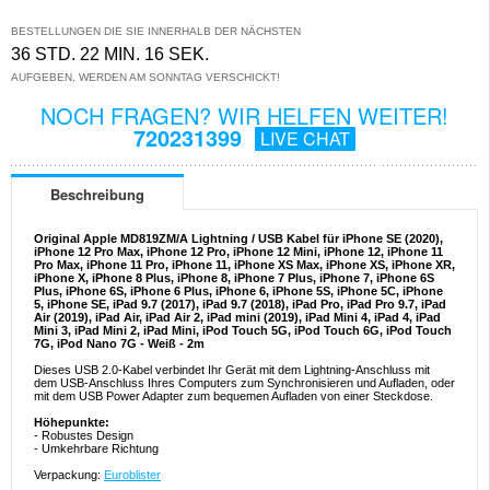
BESTELLUNGEN DIE SIE INNERHALB DER NÄCHSTEN
36 STD. 22 MIN. 16 SEK.
AUFGEBEN, WERDEN AM SONNTAG VERSCHICKT!
NOCH FRAGEN? WIR HELFEN WEITER!
720231399
LIVE CHAT
Beschreibung
Original Apple MD819ZM/A Lightning / USB Kabel für iPhone SE (2020),
iPhone 12 Pro Max, iPhone 12 Pro, iPhone 12 Mini, iPhone 12, iPhone 11
Pro Max, iPhone 11 Pro, iPhone 11, iPhone XS Max, iPhone XS, iPhone XR,
iPhone X, iPhone 8 Plus, iPhone 8, iPhone 7 Plus, iPhone 7, iPhone 6S
Plus, iPhone 6S, iPhone 6 Plus, iPhone 6, iPhone 5S, iPhone 5C, iPhone
5, iPhone SE, iPad 9.7 (2017), iPad 9.7 (2018), iPad Pro, iPad Pro 9.7, iPad
Air (2019), iPad Air, iPad Air 2, iPad mini (2019), iPad Mini 4, iPad 4, iPad
Mini 3, iPad Mini 2, iPad Mini, iPod Touch 5G, iPod Touch 6G, iPod Touch
7G, iPod Nano 7G - Weiß - 2m
Dieses USB 2.0-Kabel verbindet Ihr Gerät mit dem Lightning-Anschluss mit
dem USB-Anschluss Ihres Computers zum Synchronisieren und Aufladen, oder
mit dem USB Power Adapter zum bequemen Aufladen von einer Steckdose.
Höhepunkte:
- Robustes Design
- Umkehrbare Richtung
Verpackung:
Euroblister