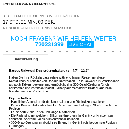
EMPFOHLEN VON MYTRENDYPHONE
BESTELLUNGEN DIE SIE INNERHALB DER NÄCHSTEN
17 STD. 21 MIN. 00 SEK.
AUFGEBEN, WERDEN HEUTE NOCH VERSCHICKT!
NOCH FRAGEN? WIR HELFEN WEITER!
720231399
LIVE CHAT
Beschreibung
Baseus Universal Kopfstützenhalterung - 4.7" - 12.9"
Halten Sie Ihre Rücksitzpassagiere während langer Reisen mit diesem
Kopfstützen-Autohalter von Baseus unterhalten. Es ist sowohl für Smartphones
als auch Tablets geeignet und ermöglicht eine 360-Grad-Drehung für die
horizontale und vertikale Ansicht. Silikonpads verhindern Kratzer auf Ihren
Geräten und der Kopfstütze.
Eigenschaften:
- Handlicher Autohalter für die Unterhaltung von Rücksitzpassagieren
- Dieser Baseus Autohalter hält Ihr Gerät auch auf holprigen Straßen sicher in
Position
- Es ist perfekt für Ferien und lange Autofahrten
- Die Pads sind mit weichem Silikon gefüttert, um Ihr Gerät vor Kratzern zu
schützen, während Sie sich im Autohalter befinden
- 360-Grad-Drehung ermöglicht es Ihnen, Ihr Gerät in die bequemste Position
zu bringen