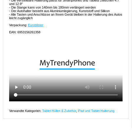
- Die verstellbare Halterung passt für Smartphones und Tablets zwischen 4.7"
und 12.9"
- Die Stange kann von 140mm bis 180mm verlängert werden
- Der Autohalter besteht aus Aluminiumlegierung, Kunststoff und Silikon
- Alle Tasten und Anschlüsse an Ihrem Gerät bleiben in der Halterung des Autos
leicht zugänglich
Verpackung:
Euroblister
EAN: 6953156261358
Verwandte Kategorien:
Tablet Hüllen & Zubehör
,
iPad und Tablet Halterung