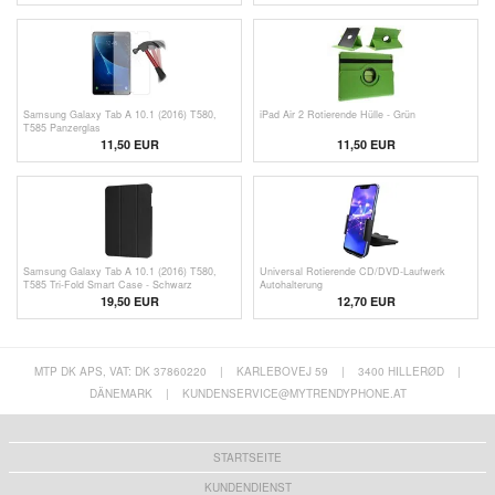
Samsung Galaxy Tab A 10.1 (2016) T580,
iPad Air 2 Rotierende Hülle - Grün
T585 Panzerglas
11,50 EUR
11,50
EUR
Samsung Galaxy Tab A 10.1 (2016) T580,
Universal Rotierende CD/DVD-Laufwerk
T585 Tri-Fold Smart Case - Schwarz
Autohalterung
19,50 EUR
12,70 EUR
MTP DK APS, VAT: DK 37860220
|
KARLEBOVEJ 59
|
3400 HILLERØD
|
DÄNEMARK
|
KUNDENSERVICE@MYTRENDYPHONE.AT
STARTSEITE
KUNDENDIENST