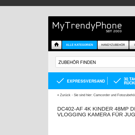
ALLE KATEGORIEN
HANDYZUBEHÖR
30 T
EXPRESSVERSAND
RÜCK
«
Zurück
- Sie sind hier:
Camcorder und Fotozubehö
DC402-AF 4K KINDER 48MP 
VLOGGING KAMERA FÜR JU