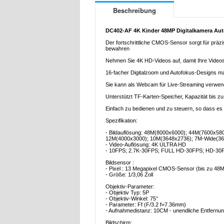
Beschreibung
DC402-AF 4K Kinder 48MP Digitalkamera Auto
Der fortschrittliche CMOS-Sensor sorgt für präz
bewahren
Nehmen Sie 4K HD-Videos auf, damit Ihre Video
16-facher Digitalzoom und Autofokus-Designs mac
Sie kann als Webcam für Live-Streaming verwen
Unterstützt TF-Karten-Speicher, Kapazität bis zu
Einfach zu bedienen und zu steuern, so dass es 
Spezifikation:
- Bildauflösung: 48M(8000x6000); 44M(7600x5
12M(4000x3000); 10M(3648x2736); 7M-Wide(36
- Video-Auflösung: 4K ULTRA HD
- 10FPS; 2.7K-30FPS; FULL HD-30FPS; HD-3
Bildsensor :
- Pixel : 13 Megapixel CMOS-Sensor (bis zu 48MP
- Größe: 1/3,06 Zoll
Objektiv-Parameter:
- Objektiv Typ: 5P
- Objektiv-Winkel: 75°
- Parameter: Ff (F/3.2 f=7.36mm)
- Aufnahmedistanz: 10CM - unendliche Entfernu
Bildschirm: