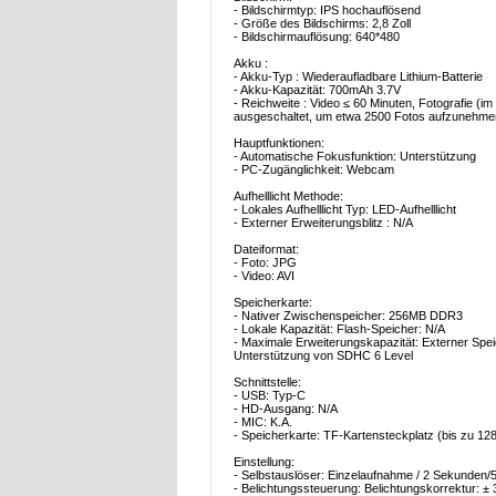
- Bildschirmtyp: IPS hochauflösend
- Größe des Bildschirms: 2,8 Zoll
- Bildschirmauflösung: 640*480
Akku :
- Akku-Typ : Wiederaufladbare Lithium-Batterie
- Akku-Kapazität: 700mAh 3.7V
- Reichweite : Video ≤ 60 Minuten, Fotografie (
ausgeschaltet, um etwa 2500 Fotos aufzunehme
Hauptfunktionen:
- Automatische Fokusfunktion: Unterstützung
- PC-Zugänglichkeit: Webcam
Aufhelllicht Methode:
- Lokales Aufhelllicht Typ: LED-Aufhelllicht
- Externer Erweiterungsblitz : N/A
Dateiformat:
- Foto: JPG
- Video: AVI
Speicherkarte:
- Nativer Zwischenspeicher: 256MB DDR3
- Lokale Kapazität: Flash-Speicher: N/A
- Maximale Erweiterungskapazität: Externer Speic
Unterstützung von SDHC 6 Level
Schnittstelle:
- USB: Typ-C
- HD-Ausgang: N/A
- MIC: K.A.
- Speicherkarte: TF-Kartensteckplatz (bis zu 12
Einstellung:
- Selbstauslöser: Einzelaufnahme / 2 Sekunden
- Belichtungssteuerung: Belichtungskorrektur: ±