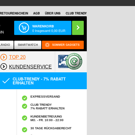
RETOURENSCHEIN
AGB
ÜBER UNS
CLUB TRENDY
S
WARENKORB
0
Insgesamt
0,00
EUR
IN
LRADIO
SMARTWATCH
SOMMER GADGETS
TOP 20
KUNDENSERVICE
CLUB-TRENDY - 7% RABATT
ERHALTEN
EXPRESSVERSAND
CLUB TRENDY
7% RABATT ERHALTEN
KUNDENBETREUUNG
MO. - FR. 10:00 - 22:00
30 TAGE RÜCKGABERECHT