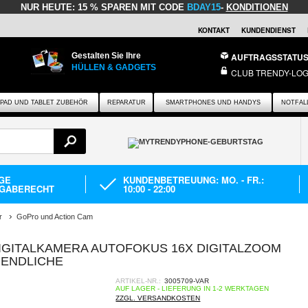
NUR HEUTE:
15 % SPAREN MIT CODE
BDAY15
-
KONDITIONEN
KONTAKT
KUNDENDIENST
Gestalten Sie Ihre
AUFTRAGSSTATU
HÜLLEN & GADGETS
CLUB TRENDY-LOG
IPAD UND TABLET ZUBEHÖR
REPARATUR
SMARTPHONES UND HANDYS
NOTFAL
AGE
KUNDENBETREUUNG: MO. - FR.:
GABERECHT
10:00 - 22:00
r
GoPro und Action Cam
DIGITALKAMERA AUTOFOKUS 16X DIGITALZOOM
GENDLICHE
ARTIKEL-NR.:
3005709-VAR
AUF LAGER - LIEFERUNG IN 1-2 WERKTAGEN
ZZGL. VERSANDKOSTEN