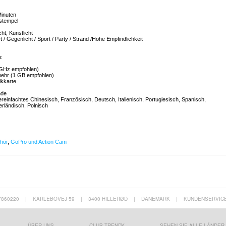
Minuten
sstempel
ht, Kunstlicht
/ Gegenlicht / Sport / Party / Strand /Hohe Empfindlichkeit
:
3GHz empfohlen)
hr (1 GB empfohlen)
ikkarte
nde
Vereinfachtes Chinesisch, Französisch, Deutsch, Italienisch, Portugiesisch, Spanisch,
rländisch, Polnisch
hör
,
GoPro und Action Cam
7860220
|
KARLEBOVEJ 59
|
3400 HILLERØD
|
DÄNEMARK
|
KUNDENSERVIC
ÜBER UNS
CLUB TRENDY
SEHEN SIE ALLE LÄNDER