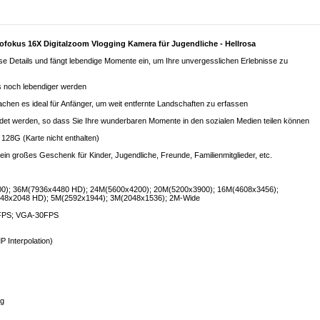
fokus 16X Digitalzoom Vlogging Kamera für Jugendliche - Hellrosa
ise Details und fängt lebendige Momente ein, um Ihre unvergesslichen Erlebnisse zu
s noch lebendiger werden
hen es ideal für Anfänger, um weit entfernte Landschaften zu erfassen
det werden, so dass Sie Ihre wunderbaren Momente in den sozialen Medien teilen können
 128G (Karte nicht enthalten)
ein großes Geschenk für Kinder, Jugendliche, Freunde, Familienmitglieder, etc.
800); 36M(7936x4480 HD); 24M(5600x4200); 20M(5200x3900); 16M(4608x3456);
48x2048 HD); 5M(2592x1944); 3M(2048x1536); 2M-Wide
0FPS; VGA-30FPS
 Interpolation)
ng