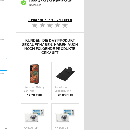
ÜBER 8.000.000 ZUFRIEDENE
KUNDEN
KUNDENMEINUNG HINZUFÜGEN
KUNDEN, DIE DAS PRODUKT
GEKAUFT HABEN, HABEN AUCH
NOCH FOLGENDE PRODUKTE
GEKAUFT
t
Samsung Galaxy
Kabelloses
S24 Vier
Ladegerät mit
Jahreszeiten
Stifthalter,
12,70 EUR
23,00 EUR
Hybrid Hülle -
faltbares
Winter
Mauspad - 15W -
Schwarz
DC306L-AF
DC306L-AF