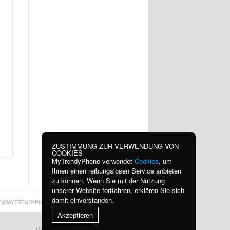
ZUSTIMMUNG ZUR VERWENDUNG VON
COOKIES
MyTrendyPhone verwendet
Cookies
, um
Ihnen einen reibungslosen Service anbieten
zu können. Wenn Sie mit der Nutzung
unserer Website fortfahren, erklären Sie sich
damit einverstanden.
E@MYTRENDYPHONE.AT
Akzeptieren
IMPRESSUM
BLOG