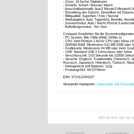
- Zoom: 16-facher Digitalzoom
- Schärfe: Scharf / Normal / Weich
- Ausschaltautomatik: Aus/1 Minute/3 Minuten/5 
- Einstellung des Datums: Einstellbar mit Datum
- Bildqualität: Superfein / Fein / Normal
- Weißabgleich: Auto, Tageslicht, Bewölkt, Neonlic
- Szenenmodus: Auto / Nacht /Porträt /Landschaft 
- Aufhellungsmodus : Ein / Aus
Computer Empfehlen Sie die Systemkonfiguration
- PC-System: Win 7/Win 8/Win 10/Win 11
- CPU: Intel Pentium 2.8GHz CPU oder höher (
- SDRAM RAM: Mindestens 512 MB RAM oder me
- Grafikkarte: Mindestens 64 MB oder mehr Graf
- USB: Standard USB 2.0 Anschluss oder höher
- Verschlusszeit: 1/10 Sekunde bis 1/2650 Seku
- Sprache: Englisch, Traditionelles Chinesisch, 
Russisch, Japanisch, Hebräisch, Türkisch, Niede
- Nettogewicht (mit Batterie): 113g
- Produktgröße: 94*23*58mm
EAN: 5714122441157
Verwandte Kategorien:
Camcorder und Fotozube
MTP DK APS, VAT: DK 3
STARTSEITE
KUNDENDIENST