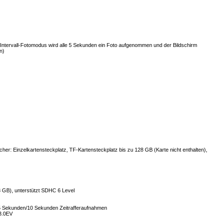
im Intervall-Fotomodus wird alle 5 Sekunden ein Foto aufgenommen und der Bildschirm
n)
her: Einzelkartensteckplatz, TF-Kartensteckplatz bis zu 128 GB (Karte nicht enthalten),
8 GB), unterstützt SDHC 6 Level
/5 Sekunden/10 Sekunden Zeitrafferaufnahmen
 3.0EV