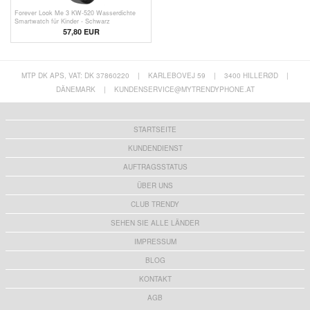
Forever Look Me 3 KW-520 Wasserdichte
Smartwatch für Kinder - Schwarz
57,80
EUR
MTP DK APS, VAT: DK 37860220
|
KARLEBOVEJ 59
|
3400 HILLERØD
|
DÄNEMARK
|
KUNDENSERVICE@MYTRENDYPHONE.AT
STARTSEITE
KUNDENDIENST
AUFTRAGSSTATUS
ÜBER UNS
CLUB TRENDY
SEHEN SIE ALLE LÄNDER
IMPRESSUM
BLOG
KONTAKT
AGB