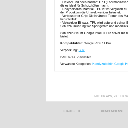
- Flexibel und doch haltbar: TPU (Thermoplastisch
die es ideal für Schutzhüllen macht.
- Recycelbares Material: TPU ist im Vergleich zu
der Produktion die Umwelt weniger belastet.
- Verbesserter Grip: Die inhärente Textur des Ma
herunterfällt.
- Vielseitiger Einsatz: TPU wird aufgrund seiner E
Schutzausrüstung wie Sportgeräte und medizini
Schützen Sie Ihr Google Pixel 11 Pro stilvoll mit
bietet.
Kompatibilität:
Google Pixel 11 Pro
Verpackung:
Bulk
EAN: 5714122641069
Verwandte Kategorien:
Handyzubehör
,
Google Hü
MTP DK APS, VAT: DK 3
STARTSEITE
KUNDENDIENST