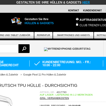
GESTALTEN SIE IHRE HÜLLEN & GADGETS
HIER
KONTAKT
KUNDENDIENST
Gestalten Sie Ihre
AUFTRAGSSTATU
HÜLLEN & GADGETS
CLUB TRENDY-LOG
IPAD UND TABLET ZUBEHÖR
REPARATUR
SMARTPHONES UND HANDYS
NOTFAL
AGE
KUNDENBETREUUNG: MO. - FR.:
GABERECHT
10:00 - 22:00
üllen & Zubehör
Google Pixel 11 Pro Hüllen & Zubehör
-RUTSCH TPU HÜLLE - DURCHSICHTIG
ARTIKEL-NR.:
4017793
AUF LAGER - LIEFERUNG IN 1-2 WERKTAGEN
ZZGL. VERSANDKOSTEN
UNVERB. PREISEMPF.:
10,20 EUR