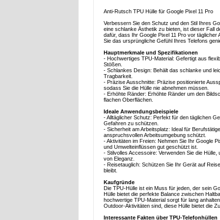
Anti-Rutsch TPU Hülle für Google Pixel 11 Pro
Verbessern Sie den Schutz und den Stil Ihres Go
eine schlanke Ästhetik zu bieten, ist dieser Fall
dafür, dass Ihr Google Pixel 11 Pro vor tägliche
Sie das ursprüngliche Gefühl Ihres Telefons gen
Hauptmerkmale und Spezifikationen
- Hochwertiges TPU-Material: Gefertigt aus flex
Stößen.
- Schlankes Design: Behält das schlanke und lei
Tragbarkeit.
- Präzise Ausschnitte: Präzise positionierte Au
sodass Sie die Hülle nie abnehmen müssen.
- Erhöhte Ränder: Erhöhte Ränder um den Bildsc
flachen Oberflächen.
Ideale Anwendungsbeispiele
- Alltäglicher Schutz: Perfekt für den täglichen
Gefahren zu schützen.
- Sicherheit am Arbeitsplatz: Ideal für Berufstätig
anspruchsvollen Arbeitsumgebung schützt.
- Aktivitäten im Freien: Nehmen Sie Ihr Google P
und Umwelteinflüssen gut geschützt ist.
- Stilvolles Accessoire: Verwenden Sie die Hülle
von Eleganz.
- Reisetauglich: Schützen Sie Ihr Gerät auf Rei
bleibt.
Kaufgründe
Die TPU-Hülle ist ein Muss für jeden, der sein 
Hülle bietet die perfekte Balance zwischen Haltb
hochwertige TPU-Material sorgt für lang anhalten
Outdoor-Aktivitäten sind, diese Hülle bietet die Z
Interessante Fakten über TPU-Telefonhüllen