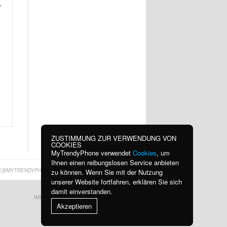
,
ZUSTIMMUNG ZUR VERWENDUNG VON
COOKIES
MyTrendyPhone verwendet
Cookies
, um
Ihnen einen reibungslosen Service anbieten
E@MYTRENDYPHONE.AT
zu können. Wenn Sie mit der Nutzung
unserer Website fortfahren, erklären Sie sich
damit einverstanden.
IMPRESSUM
BLOG
Akzeptieren