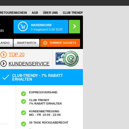
RETOURENSCHEIN
AGB
ÜBER UNS
CLUB TRENDY
S
WARENKORB
0
Insgesamt
0,00
EUR
IN
LRADIO
SMARTWATCH
SOMMER GADGETS
TOP 20
KUNDENSERVICE
CLUB-TRENDY - 7% RABATT
ERHALTEN
EXPRESSVERSAND
CLUB TRENDY
7% RABATT ERHALTEN
KUNDENBETREUUNG
MO. - FR. 10:00 - 22:00
30 TAGE RÜCKGABERECHT