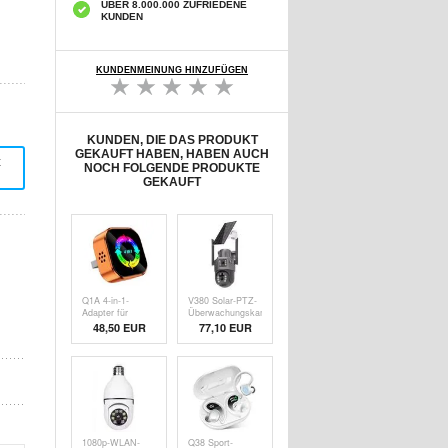
ÜBER 8.000.000 ZUFRIEDENE
KUNDEN
KUNDENMEINUNG HINZUFÜGEN
KUNDEN, DIE DAS PRODUKT
GEKAUFT HABEN, HABEN AUCH
t
NOCH FOLGENDE PRODUKTE
GEKAUFT
Q1A 4-in-1-
V380 Solar-PTZ-
Adapter für
Überwachungskamera
CarPlay/Android
für den
48,50 EUR
77,10 EUR
Auto mit AirPlay
Außenbereich mit
und MirrorLink -
Vollfarb-
Orange / Bunt
Nachtsicht
1080p-WLAN-
Q38 Sport-