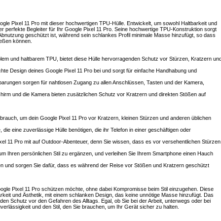
ogle Pixel 11 Pro mit dieser hochwertigen TPU-Hülle. Entwickelt, um sowohl Haltbarkeit und
 der perfekte Begleiter für Ihr Google Pixel 11 Pro. Seine hochwertige TPU-Konstruktion sorgt
r Abnutzung geschützt ist, während sein schlankes Profil minimale Masse hinzufügt, so dass
ießen können.
iblem und haltbarem TPU, bietet diese Hülle hervorragenden Schutz vor Stürzen, Kratzern un
chte Design deines Google Pixel 11 Pro bei und sorgt für einfache Handhabung und
ssparungen sorgen für nahtlosen Zugang zu allen Anschlüssen, Tasten und der Kamera,
hirm und die Kamera bieten zusätzlichen Schutz vor Kratzern und direkten Stößen auf
 Gebrauch, um dein Google Pixel 11 Pro vor Kratzern, kleinen Stürzen und anderen üblichen
e, die eine zuverlässige Hülle benötigen, die ihr Telefon in einer geschäftigen oder
ixel 11 Pro mit auf Outdoor-Abenteuer, denn Sie wissen, dass es vor versehentlichen Stürzen
, um Ihren persönlichen Stil zu ergänzen, und verleihen Sie Ihrem Smartphone einen Hauch
sen und sorgen Sie dafür, dass es während der Reise vor Stößen und Kratzern geschützt
Google Pixel 11 Pro schützen möchte, ohne dabei Kompromisse beim Stil einzugehen. Diese
arkeit und Ästhetik, mit einem schlanken Design, das keine unnötige Masse hinzufügt. Das
den Schutz vor den Gefahren des Alltags. Egal, ob Sie bei der Arbeit, unterwegs oder bei
uverlässigkeit und den Stil, den Sie brauchen, um Ihr Gerät sicher zu halten.