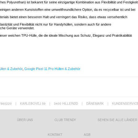
es Polyurethan) ist bekannt für seine einzigartige Kombination aus Flexibilität und Festigkeit
 einigen anderen Kunststoffen eine umweltfreundlichere Option, da es recycelbar ist und bei
terials bietet einen besseren Halt und verringert das Risiko, dass etwas versehentlich
lastizität und Flexibilität nicht nur für Handyhüllen, sondern auch für andere
sche Geräte verwendet.
 dieser weichen TPU-Hülle, die die ideale Mischung aus Schutz, Eleganz und Praktikabilität
llen & Zubehör
,
Google Pixel 11 Pro Hüllen & Zubehör
7860220
|
KARLEBOVEJ 59
|
3400 HILLERØD
|
DÄNEMARK
|
KUNDENSERVIC
ÜBER UNS
CLUB TRENDY
SEHEN SIE ALLE LÄNDER
KONTAKT
AGB