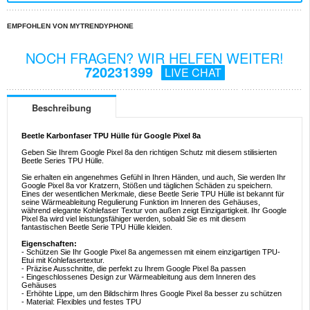
EMPFOHLEN VON MYTRENDYPHONE
NOCH FRAGEN? WIR HELFEN WEITER!
720231399
LIVE CHAT
Beschreibung
Beetle Karbonfaser TPU Hülle für Google Pixel 8a
Geben Sie Ihrem Google Pixel 8a den richtigen Schutz mit diesem stilisierten
Beetle Series TPU Hülle.
Sie erhalten ein angenehmes Gefühl in Ihren Händen, und auch, Sie werden Ihr
Google Pixel 8a vor Kratzern, Stößen und täglichen Schäden zu speichern.
Eines der wesentlichen Merkmale, diese Beetle Serie TPU Hülle ist bekannt für
seine Wärmeableitung Regulierung Funktion im Inneren des Gehäuses,
während elegante Kohlefaser Textur von außen zeigt Einzigartigkeit. Ihr Google
Pixel 8a wird viel leistungsfähiger werden, sobald Sie es mit diesem
fantastischen Beetle Serie TPU Hülle kleiden.
Eigenschaften:
- Schützen Sie Ihr Google Pixel 8a angemessen mit einem einzigartigen TPU-
Etui mit Kohlefasertextur.
- Präzise Ausschnitte, die perfekt zu Ihrem Google Pixel 8a passen
- Eingeschlossenes Design zur Wärmeableitung aus dem Inneren des
Gehäuses
- Erhöhte Lippe, um den Bildschirm Ihres Google Pixel 8a besser zu schützen
- Material: Flexibles und festes TPU