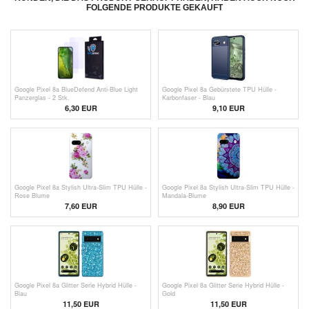
FOLGENDE PRODUKTE GEKAUFT
Google Pixel 8a BlueDefend Anti-Blue Light
Google Pixel 8a Gebürstete TPU Hülle -
Panzerglas - 2 Stk.
Karbonfaser - Blau
6,30
EUR
9,10 EUR
Google Pixel 8a Stylish Ultra-Slim TPU Hülle -
Google Pixel 8a Stylish Ultra-Slim TPU Hülle -
Rose Blume
Mandala-Blume
7,60 EUR
8,90 EUR
Google Pixel 8a Glitter Serie Hybrid Hülle -
Google Pixel 8a Glitter Serie Hybrid Hülle -
Blau
Gold
11,50 EUR
11,50 EUR