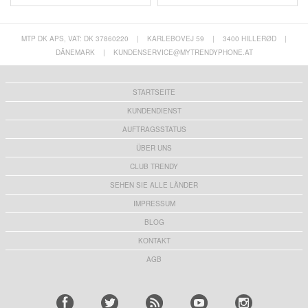
MTP DK APS, VAT: DK 37860220
|
KARLEBOVEJ 59
|
3400 HILLERØD
|
DÄNEMARK
|
KUNDENSERVICE@MYTRENDYPHONE.AT
STARTSEITE
KUNDENDIENST
AUFTRAGSSTATUS
ÜBER UNS
CLUB TRENDY
SEHEN SIE ALLE LÄNDER
IMPRESSUM
BLOG
KONTAKT
AGB