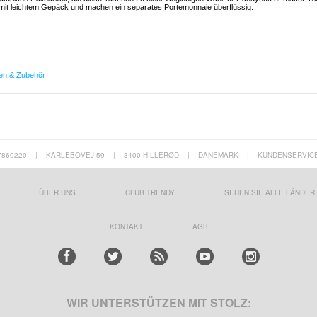
n mit leichtem Gepäck und machen ein separates Portemonnaie überflüssig.
en & Zubehör
7860220
|
KARLEBOVEJ 59
|
3400 HILLERØD
|
DÄNEMARK
|
KUNDENSERVIC
ÜBER UNS
CLUB TRENDY
SEHEN SIE ALLE LÄNDER
KONTAKT
AGB
WIR UNTERSTÜTZEN MIT STOLZ: