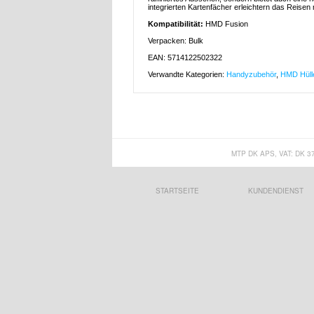
integrierten Kartenfächer erleichtern das Reise
Kompatibilität:
HMD Fusion
Verpacken: Bulk
EAN: 5714122502322
Verwandte Kategorien:
Handyzubehör
,
HMD Hüll
MTP DK APS, VAT: DK 3
STARTSEITE
KUNDENDIENST