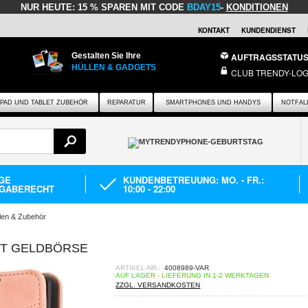
NUR HEUTE:
15 % SPAREN MIT CODE
BDAY15
-
KONDITIONEN
KONTAKT
KUNDENDIENST
Gestalten Sie Ihre
AUFTRAGSSTATU
HÜLLEN & GADGETS
CLUB TRENDY-LOG
IPAD UND TABLET ZUBEHÖR
REPARATUR
SMARTPHONES UND HANDYS
NOTFAL
AGE
KUNDENBETREUUNG: MO. - FR.:
GABERECHT
10:00 - 22:00
en & Zubehör
IT GELDBÖRSE
ARTIKEL-NR.:
4008989-VAR
AUF LAGER - LIEFERUNG IN 1-2 WERKTAGEN
ZZGL. VERSANDKOSTEN