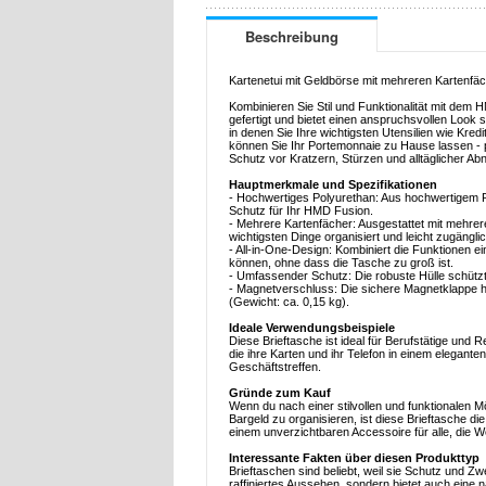
Beschreibung
Kartenetui mit Geldbörse mit mehreren Kartenfä
Kombinieren Sie Stil und Funktionalität mit de
gefertigt und bietet einen anspruchsvollen Look 
in denen Sie Ihre wichtigsten Utensilien wie Kr
können Sie Ihr Portemonnaie zu Hause lassen - per
Schutz vor Kratzern, Stürzen und alltäglicher Ab
Hauptmerkmale und Spezifikationen
- Hochwertiges Polyurethan: Aus hochwertigem Pol
Schutz für Ihr HMD Fusion.
- Mehrere Kartenfächer: Ausgestattet mit mehre
wichtigsten Dinge organisiert und leicht zugänglic
- All-in-One-Design: Kombiniert die Funktionen e
können, ohne dass die Tasche zu groß ist.
- Umfassender Schutz: Die robuste Hülle schützt 
- Magnetverschluss: Die sichere Magnetklappe häl
(Gewicht: ca. 0,15 kg).
Ideale Verwendungsbeispiele
Diese Brieftasche ist ideal für Berufstätige und Re
die ihre Karten und ihr Telefon in einem elegante
Geschäftstreffen.
Gründe zum Kauf
Wenn du nach einer stilvollen und funktionalen M
Bargeld zu organisieren, ist diese Brieftasche d
einem unverzichtbaren Accessoire für alle, die We
Interessante Fakten über diesen Produkttyp
Brieftaschen sind beliebt, weil sie Schutz und 
raffiniertes Aussehen, sondern bietet auch eine 