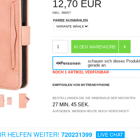
12,70
EUR
INKL. MWST
FARBE AUSWÄHLEN
ANZAHL
schauen sich dieses Produk
Personen
gerade an.
NOCH 1 ARTIKEL VERFÜGBAR
EMPFOHLEN VON MYTRENDYPHONE
BESTELLUNGEN DIE SIE INNERHALB DER NÄCHSTEN
27 MIN. 44 SEK.
AUFGEBEN, WERDEN HEUTE NOCH VERSCHICKT!
R HELFEN WEITER!
720231399
LIVE CHAT