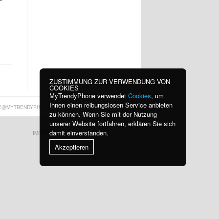
ZUSTIMMUNG ZUR VERWENDUNG VON
COOKIES
MyTrendyPhone verwendet
Cookies
, um
Ihnen einen reibungslosen Service anbieten
E@MYTRENDYPHONE.AT
zu können. Wenn Sie mit der Nutzung
unserer Website fortfahren, erklären Sie sich
damit einverstanden.
IMPRESSUM
BLOG
Akzeptieren