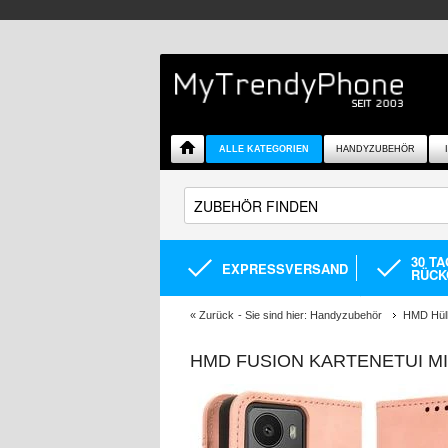
ALLE KATEGORIEN
HANDYZUBEHÖR
30 T
EXPRESSVERSAND
RÜCK
«
Zurück
- Sie sind hier:
Handyzubehör
HMD Hüll
HMD FUSION KARTENETUI M