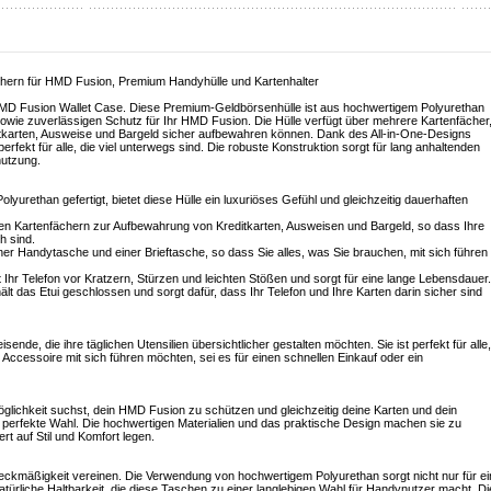
chern für HMD Fusion, Premium Handyhülle und Kartenhalter
m HMD Fusion Wallet Case. Diese Premium-Geldbörsenhülle ist aus hochwertigem Polyurethan
sowie zuverlässigen Schutz für Ihr HMD Fusion. Die Hülle verfügt über mehrere Kartenfächer
editkarten, Ausweise und Bargeld sicher aufbewahren können. Dank des All-in-One-Designs
fekt für alle, die viel unterwegs sind. Die robuste Konstruktion sorgt für lang anhaltenden
nutzung.
yurethan gefertigt, bietet diese Hülle ein luxuriöses Gefühl und gleichzeitig dauerhaften
ren Kartenfächern zur Aufbewahrung von Kreditkarten, Ausweisen und Bargeld, so dass Ihre
h sind.
iner Handytasche und einer Brieftasche, so dass Sie alles, was Sie brauchen, mit sich führen
Ihr Telefon vor Kratzern, Stürzen und leichten Stößen und sorgt für eine lange Lebensdauer.
t das Etui geschlossen und sorgt dafür, dass Ihr Telefon und Ihre Karten darin sicher sind
isende, die ihre täglichen Utensilien übersichtlicher gestalten möchten. Sie ist perfekt für alle,
n Accessoire mit sich führen möchten, sei es für einen schnellen Einkauf oder ein
öglichkeit suchst, dein HMD Fusion zu schützen und gleichzeitig deine Karten und dein
ie perfekte Wahl. Die hochwertigen Materialien und das praktische Design machen sie zu
rt auf Stil und Komfort legen.
Zweckmäßigkeit vereinen. Die Verwendung von hochwertigem Polyurethan sorgt nicht nur für ei
natürliche Haltbarkeit, die diese Taschen zu einer langlebigen Wahl für Handynutzer macht. Di