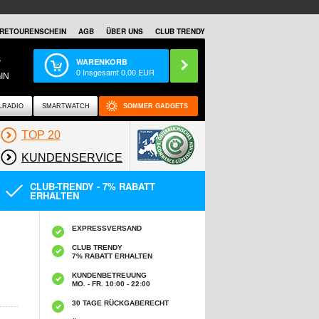
RETOURENSCHEIN
AGB
ÜBER UNS
CLUB TRENDY
S
WARENKORB
0
Insgesamt
0,00
EUR
IN
LRADIO
SMARTWATCH
SOMMER GADGETS
TOP 20
KUNDENSERVICE
CLUB-TRENDY - 7% RABATT
ERHALTEN
EXPRESSVERSAND
CLUB TRENDY
7% RABATT ERHALTEN
KUNDENBETREUUNG
MO. - FR. 10:00 - 22:00
30 TAGE RÜCKGABERECHT