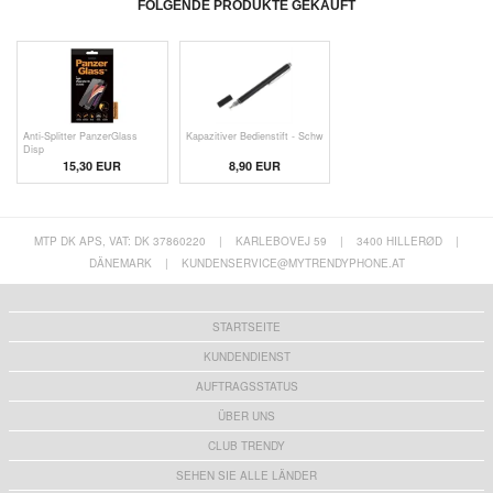
FOLGENDE PRODUKTE GEKAUFT
Anti-Splitter PanzerGlass
Kapazitiver Bedienstift - Schw
Disp
15,30 EUR
8,90 EUR
MTP DK APS, VAT: DK 37860220
|
KARLEBOVEJ 59
|
3400 HILLERØD
|
DÄNEMARK
|
KUNDENSERVICE@MYTRENDYPHONE.AT
STARTSEITE
KUNDENDIENST
AUFTRAGSSTATUS
ÜBER UNS
CLUB TRENDY
SEHEN SIE ALLE LÄNDER