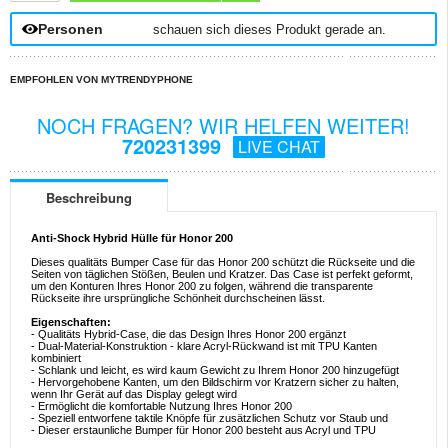
Personen
schauen sich dieses Produkt gerade an.
EMPFOHLEN VON MYTRENDYPHONE
NOCH FRAGEN? WIR HELFEN WEITER!
720231399
LIVE CHAT
Beschreibung
Anti-Shock Hybrid Hülle für Honor 200
Dieses qualitäts Bumper Case für das Honor 200 schützt die Rückseite und die
Seiten von täglichen Stößen, Beulen und Kratzer. Das Case ist perfekt geformt,
um den Konturen Ihres Honor 200 zu folgen, während die transparente
Rückseite ihre ursprüngliche Schönheit durchscheinen lässt.
Eigenschaften:
- Qualitäts Hybrid-Case, die das Design Ihres Honor 200 ergänzt
- Dual-Material-Konstruktion - klare Acryl-Rückwand ist mit TPU Kanten
kombiniert
- Schlank und leicht, es wird kaum Gewicht zu Ihrem Honor 200 hinzugefügt
- Hervorgehobene Kanten, um den Bildschirm vor Kratzern sicher zu halten,
wenn Ihr Gerät auf das Display gelegt wird
- Ermöglicht die komfortable Nutzung Ihres Honor 200
- Speziell entworfene taktile Knöpfe für zusätzlichen Schutz vor Staub und
- Dieser erstaunliche Bumper für Honor 200 besteht aus Acryl und TPU