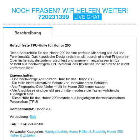
NOCH FRAGEN? WIR HELFEN WEITER!
720231399
LIVE CHAT
Beschreibung
Rutschfeste TPU-Hülle für Honor 200
Diese Schutzhülle für das Honor 200 ist eine perfekte Mischung aus Stil und
Funktionalität. Das klassische Design zeichnet sich durch eine Anti-Fingerprint-
Oberfläche aus, die zudem rutschfest und angenehm anzufassen ist. Es
besteht aus hochwertigem TPU-Material, das flexibel ist und sich nicht so leicht
verformen lässt.
Eigenschaften:
- Eine hochwertige Anti-Rutsch-Hülle für das Honor 200
- Die Hülle bietet ultimativen Schutz vor unerwünschten Schäden
- Anti-Fingerprint-Oberfläche – hält Ihr Honor 200 immer sauber
- Alle Anschlüsse sind perfekt geschnitten, sodass die Tasten vollständig
zugänglich sind
- Diese Hülle für das Honor 200 besteht aus langlebigem thermoplastischem
Polyurethan (TPU)
Kompatibilität:
Honor 200
Verpackung:
Bulk
EAN: 5714122470560
Verwandte Kategorien:
Handyzubehör
,
Honor Hüllen & Zubehör
,
Honor 200
Hüllen & Zubehör