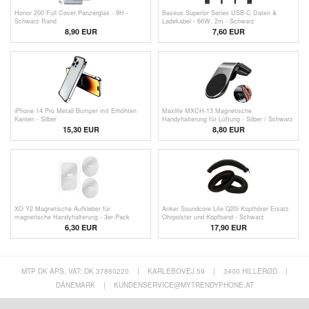
Honor 200 Full Cover Panzerglas - 9H -
Baseus Superior Series USB-C Daten &
Schwarz Rand
Ladekabel - 66W, 2m - Schwarz
8,90 EUR
7,60 EUR
iPhone 14 Pro Metall Bumper mit Erhöhten
Maxlife MXCH-13 Magnetische
Kanten - Silber
Handyhalterung für Lüftung - Silber / Schwarz
15,30 EUR
8,80
EUR
XO Y2 Magnetische Aufkleber für
Anker Soundcore Life Q20i Kopfhörer Ersatz
magnetische Handyhalterung - 3er-Pack
Ohrpolster und Kopfband - Schwarz
6,30 EUR
17,90 EUR
MTP DK APS, VAT: DK 37860220
|
KARLEBOVEJ 59
|
3400 HILLERØD
|
DÄNEMARK
|
KUNDENSERVICE@MYTRENDYPHONE.AT