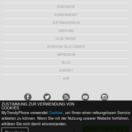
STARTSEITE
KUNDENDIENST
AUFTRAGSSTATUS
ÜBER UNS
CLUB TRENDY
SEHEN SIE ALLE LÄNDER
IMPRESSUM
BLOG
KONTAKT
AGB
ZUSTIMMUNG ZUR VERWENDUNG VON
COOKIES
MyTrendyPhone verwendet
Cookies
, um Ihnen einen reibungslosen Service
WIR UNTERSTÜTZEN MIT STOLZ:
anbieten zu können. Wenn Sie mit der Nutzung unserer Website fortfahren,
erklären Sie sich damit einverstanden.
6,30 EUR