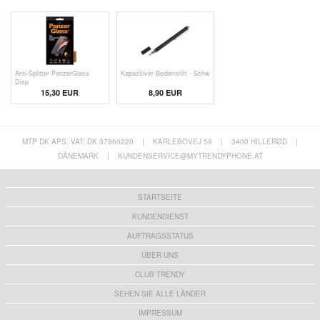
Anti-Splitter PanzerGlass
Kapazitiver Bedienstift - Schw
Disp
15,30 EUR
8,90 EUR
MTP DK APS, VAT: DK 37860220
|
KARLEBOVEJ 59
|
3400 HILLERØD
|
DÄNEMARK
|
KUNDENSERVICE@MYTRENDYPHONE.AT
STARTSEITE
KUNDENDIENST
AUFTRAGSSTATUS
ÜBER UNS
CLUB TRENDY
SEHEN SIE ALLE LÄNDER
IMPRESSUM