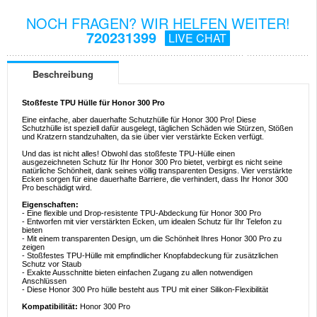
NOCH FRAGEN? WIR HELFEN WEITER!
720231399
LIVE CHAT
Beschreibung
Stoßfeste TPU Hülle für Honor 300 Pro
Eine einfache, aber dauerhafte Schutzhülle für Honor 300 Pro! Diese
Schutzhülle ist speziell dafür ausgelegt, täglichen Schäden wie Stürzen, Stößen
und Kratzern standzuhalten, da sie über vier verstärkte Ecken verfügt.
Und das ist nicht alles! Obwohl das stoßfeste TPU-Hülle einen
ausgezeichneten Schutz für Ihr Honor 300 Pro bietet, verbirgt es nicht seine
natürliche Schönheit, dank seines völlig transparenten Designs. Vier verstärkte
Ecken sorgen für eine dauerhafte Barriere, die verhindert, dass Ihr Honor 300
Pro beschädigt wird.
Eigenschaften:
- Eine flexible und Drop-resistente TPU-Abdeckung für Honor 300 Pro
- Entworfen mit vier verstärkten Ecken, um idealen Schutz für Ihr Telefon zu
bieten
- Mit einem transparenten Design, um die Schönheit Ihres Honor 300 Pro zu
zeigen
- Stoßfestes TPU-Hülle mit empfindlicher Knopfabdeckung für zusätzlichen
Schutz vor Staub
- Exakte Ausschnitte bieten einfachen Zugang zu allen notwendigen
Anschlüssen
- Diese Honor 300 Pro hülle besteht aus TPU mit einer Silikon-Flexibilität
Kompatibilität:
Honor 300 Pro