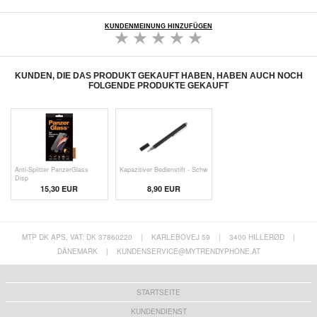
KUNDENMEINUNG HINZUFÜGEN
KUNDEN, DIE DAS PRODUKT GEKAUFT HABEN, HABEN AUCH NOCH
FOLGENDE PRODUKTE GEKAUFT
Anti-Splitter PanzerGlass
Kapazitiver Bedienstift - Schw
Disp
15,30 EUR
8,90 EUR
MTP DK APS, VAT: DK 37860220
|
KARLEBOVEJ 59
|
3400 HILLERØD
|
DÄNEMARK
|
KUNDENSERVICE@MYTRENDYPHONE.AT
STARTSEITE
KUNDENDIENST