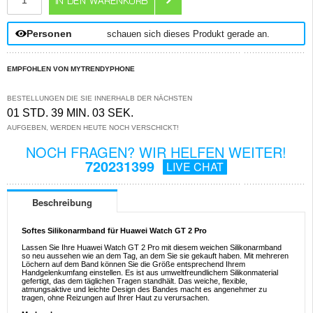
Personen
schauen sich dieses Produkt gerade an.
EMPFOHLEN VON MYTRENDYPHONE
BESTELLUNGEN DIE SIE INNERHALB DER NÄCHSTEN
01 STD. 39 MIN. 03 SEK.
AUFGEBEN, WERDEN HEUTE NOCH VERSCHICKT!
NOCH FRAGEN? WIR HELFEN WEITER!
720231399
LIVE CHAT
Beschreibung
Softes Silikonarmband für Huawei Watch GT 2 Pro
Lassen Sie Ihre Huawei Watch GT 2 Pro mit diesem weichen Silikonarmband
so neu aussehen wie an dem Tag, an dem Sie sie gekauft haben. Mit mehreren
Löchern auf dem Band können Sie die Größe entsprechend Ihrem
Handgelenkumfang einstellen. Es ist aus umweltfreundlichem Silikonmaterial
gefertigt, das dem täglichen Tragen standhält. Das weiche, flexible,
atmungsaktive und leichte Design des Bandes macht es angenehmer zu
tragen, ohne Reizungen auf Ihrer Haut zu verursachen.