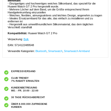
Merkmale:
- Einzigartiges und hochwertiges weiches Silikonband, das speziell für die
Huawei Watch GT 2 Pro hergestellt wurde.
- Mehrere Löcher auf dem Band, um die Größe entsprechend Ihrem
Handgelenkumfang einzustellen
- Weiches, flexibles, atmungsaktives und leichtes Design, angenehm zu tragen
- Ideales Ersatzarmband für das alte, das einfach zu installieren und zu
entfernen ist
- Hergestellt aus umweltfreundlichem Silikonmaterial, das dem täglichen
Verschleiß standhält
Kompatibilität:
Huawei Watch GT 2 Pro
Verpackung:
Bulk
EAN: 5714122489548
Verwandte Kategorien:
Bluetooth
,
Smartwatch
,
Smartwatch Armband
EXPRESSVERSAND
CLUB TRENDY
7% RABATT ERHALTEN
KUNDENBETREUUNG
MO. - FR. 10:00 - 22:00
30 TAGE RÜCKGABERECHT
ÜBER 8.000.000 ZUFRIEDENE
KUNDEN