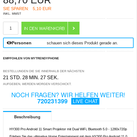
88,70
EUR
SIE SPAREN:
5,10 EUR
INKL. MWST
ANZAHL
Personen
schauen sich dieses Produkt gerade an.
EMPFOHLEN VON MYTRENDYPHONE
BESTELLUNGEN DIE SIE INNERHALB DER NÄCHSTEN
21 STD. 28 MIN. 27 SEK.
AUFGEBEN, WERDEN MORGEN VERSCHICKT.
NOCH FRAGEN? WIR HELFEN WEITER!
720231399
LIVE CHAT
Beschreibung
HY300 Pro Android 11 Smart Projektor mit Dual WiFi, Bluetooth 5.0 - 1280x720p
Erleben Sie das ultimative Home Entertainment mit dem HY300 Pro Android 11.0