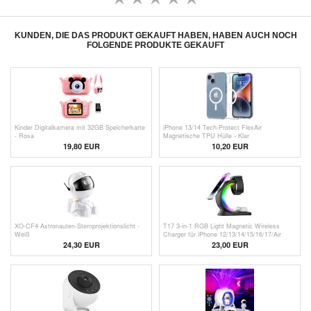
KUNDEN, DIE DAS PRODUKT GEKAUFT HABEN, HABEN AUCH NOCH
FOLGENDE PRODUKTE GEKAUFT
Kinder Digitalkamera mit 32GB Speicherkarte
iPhone 13/14 Tech-Protect FlexAir
- Rosa
Magnetische TPU Hülle - Klar
19,80
EUR
10,20 EUR
XO-CF4 Astronauten-Sternprojektionslicht -
T17 3-in-1 RGB Light Magnetic Wireless
Weiß
Charger für iPhone 12/13/14/15/16/17/Air
Serie Desktop Schnellladestation Kompatibel
24,30 EUR
23,00
EUR
mit MagSafe - Schwarz