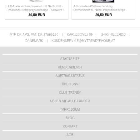
LED-Galaxie-Sternprojektor mit Nachtlicht -
Astronauten-Weltraumlandung,
Rotierende Nebelprojektorlampe - Schwarz /
Sternenhimmel, Nebel-Projektionslampe -
Weiß
Schlafzimmer-Atmosphäre, Nachtlicht
39,50
EUR
29,50
EUR
MTP DK APS, VAT: DK 37860220
|
KARLEBOVEJ 59
|
3400 HILLERØD
|
DÄNEMARK
|
KUNDENSERVICE@MYTRENDYPHONE.AT
STARTSEITE
KUNDENDIENST
AUFTRAGSSTATUS
ÜBER UNS
CLUB TRENDY
SEHEN SIE ALLE LÄNDER
IMPRESSUM
BLOG
KONTAKT
AGB