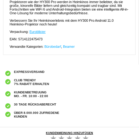
Projektoren wie der HY300 Pro werden in Heimkinos immer beliebter, da sie
große, kinoreife Bilder liefern und gleichzeitig kompakt und tragbar sind. Mit
Fortschritten wie WiFi 6 und Android-Integration bieten sie eine intelligente All-in-
One-Lösung für moderne Unterhaltungsbedürfnisse.
Verbessern Sie Ihr Heimkinoerlebnis mit dem HY300 Pro Android 11.0
Heimkino-Projektor noch heute!
Verpackung:
Euroblister
EAN: 5714122475473
Verwandte Kategorien:
Bürobedarf
,
Beamer
EXPRESSVERSAND
CLUB TRENDY
7% RABATT ERHALTEN
KUNDENBETREUUNG
MO. - FR. 10:00 - 22:00
30 TAGE RÜCKGABERECHT
ÜBER 8.000.000 ZUFRIEDENE
KUNDEN
KUNDENMEINUNG HINZUFÜGEN