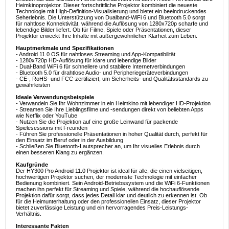
Heimkinoprojektor. Dieser fortschrittliche Projektor kombiniert die neueste
Technologie mit High-Definition-Visualisierung und bietet ein beeindruckendes
Seherlebnis. Die Unterstützung von Dualband-WiFi 6 und Bluetooth 5.0 sorgt
für nahtlose Konnektivität, während die Auflösung von 1280x720p scharfe und
lebendige Bilder liefert. Ob für Filme, Spiele oder Präsentationen, dieser
Projektor erweckt Ihre Inhalte mit außergewöhnlicher Klarheit zum Leben.
Hauptmerkmale und Spezifikationen
- Android 11.0 OS für nahtloses Streaming und App-Kompatibilität
- 1280x720p HD-Auflösung für klare und lebendige Bilder
- Dual-Band WiFi 6 für schnellere und stabilere Internetverbindungen
- Bluetooth 5.0 für drahtlose Audio- und Peripheriegeräteverbindungen
- CE-, RoHS- und FCC-zertifiziert, um Sicherheits- und Qualitätsstandards zu
gewährleisten
Ideale Verwendungsbeispiele
- Verwandeln Sie Ihr Wohnzimmer in ein Heimkino mit lebendiger HD-Projektion
- Streamen Sie Ihre Lieblingsfilme und -sendungen direkt von beliebten Apps
wie Netflix oder YouTube
- Nutzen Sie die Projektion auf eine große Leinwand für packende
Spielesessions mit Freunden
- Führen Sie professionelle Präsentationen in hoher Qualität durch, perfekt für
den Einsatz im Beruf oder in der Ausbildung
- Schließen Sie Bluetooth-Lautsprecher an, um Ihr visuelles Erlebnis durch
einen besseren Klang zu ergänzen.
Kaufgründe
Der HY300 Pro Android 11.0 Projektor ist ideal für alle, die einen vielseitigen,
hochwertigen Projektor suchen, der modernste Technologie mit einfacher
Bedienung kombiniert. Sein Android-Betriebssystem und die WiFi 6-Funktionen
machen ihn perfekt für Streaming und Spiele, während die hochauflösende
Projektion dafür sorgt, dass jedes Detail klar und deutlich zu erkennen ist. Ob
für die Heimunterhaltung oder den professionellen Einsatz, dieser Projektor
bietet zuverlässige Leistung und ein hervorragendes Preis-Leistungs-
Verhältnis.
Interessante Fakten