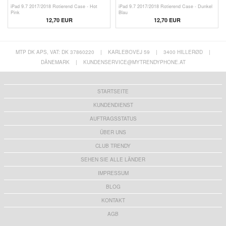
iPad 9.7 2017/2018 Rotierend Case - Hot
iPad 9.7 2017/2018 Rotierend Case - Dunkel
Pink
Blau
12,70 EUR
12,70 EUR
MTP DK APS, VAT: DK 37860220
|
KARLEBOVEJ 59
|
3400 HILLERØD
|
DÄNEMARK
|
KUNDENSERVICE@MYTRENDYPHONE.AT
STARTSEITE
KUNDENDIENST
AUFTRAGSSTATUS
ÜBER UNS
CLUB TRENDY
SEHEN SIE ALLE LÄNDER
IMPRESSUM
BLOG
KONTAKT
AGB