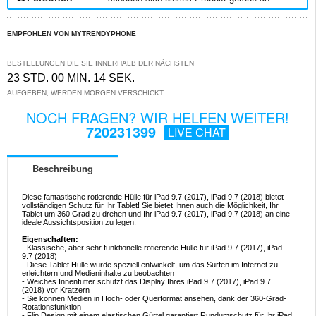
EMPFOHLEN VON MYTRENDYPHONE
BESTELLUNGEN DIE SIE INNERHALB DER NÄCHSTEN
23 STD. 00 MIN. 13 SEK.
AUFGEBEN, WERDEN MORGEN VERSCHICKT.
NOCH FRAGEN? WIR HELFEN WEITER!
720231399
LIVE CHAT
Beschreibung
Diese fantastische rotierende Hülle für iPad 9.7 (2017), iPad 9.7 (2018) bietet
vollständigen Schutz für Ihr Tablet! Sie bietet Ihnen auch die Möglichkeit, Ihr
Tablet um 360 Grad zu drehen und Ihr iPad 9.7 (2017), iPad 9.7 (2018) an eine
ideale Aussichtsposition zu legen.
Eigenschaften:
- Klassische, aber sehr funktionelle rotierende Hülle für iPad 9.7 (2017), iPad
9.7 (2018)
- Diese Tablet Hülle wurde speziell entwickelt, um das Surfen im Internet zu
erleichtern und Medieninhalte zu beobachten
- Weiches Innenfutter schützt das Display Ihres iPad 9.7 (2017), iPad 9.7
(2018) vor Kratzern
- Sie können Medien in Hoch- oder Querformat ansehen, dank der 360-Grad-
Rotationsfunktion
- Flip Design mit einem elastischen Gürtel garantiert Rundumschutz für Ihr iPad