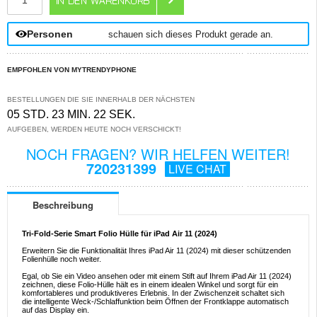
Personen
schauen sich dieses Produkt gerade an.
EMPFOHLEN VON MYTRENDYPHONE
BESTELLUNGEN DIE SIE INNERHALB DER NÄCHSTEN
05 STD. 23 MIN. 22 SEK.
AUFGEBEN, WERDEN HEUTE NOCH VERSCHICKT!
NOCH FRAGEN? WIR HELFEN WEITER!
720231399
LIVE CHAT
Beschreibung
Tri-Fold-Serie Smart Folio Hülle für iPad Air 11 (2024)
Erweitern Sie die Funktionalität Ihres iPad Air 11 (2024) mit dieser schützenden
Folienhülle noch weiter.
Egal, ob Sie ein Video ansehen oder mit einem Stift auf Ihrem iPad Air 11 (2024)
zeichnen, diese Folio-Hülle hält es in einem idealen Winkel und sorgt für ein
komfortableres und produktiveres Erlebnis. In der Zwischenzeit schaltet sich
die intelligente Weck-/Schlaffunktion beim Öffnen der Frontklappe automatisch
auf das Display ein.