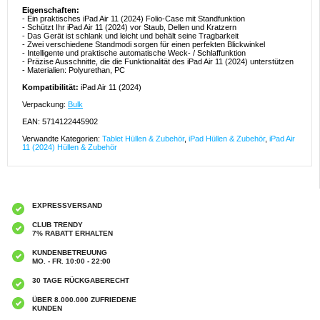
Eigenschaften:
- Ein praktisches iPad Air 11 (2024) Folio-Case mit Standfunktion
- Schützt Ihr iPad Air 11 (2024) vor Staub, Dellen und Kratzern
- Das Gerät ist schlank und leicht und behält seine Tragbarkeit
- Zwei verschiedene Standmodi sorgen für einen perfekten Blickwinkel
- Intelligente und praktische automatische Weck- / Schlaffunktion
- Präzise Ausschnitte, die die Funktionalität des iPad Air 11 (2024) unterstützen
- Materialien: Polyurethan, PC
Kompatibilität:
iPad Air 11 (2024)
Verpackung:
Bulk
EAN: 5714122445902
Verwandte Kategorien:
Tablet Hüllen & Zubehör
,
iPad Hüllen & Zubehör
,
iPad Air
11 (2024) Hüllen & Zubehör
EXPRESSVERSAND
CLUB TRENDY
7% RABATT ERHALTEN
KUNDENBETREUUNG
MO. - FR. 10:00 - 22:00
30 TAGE RÜCKGABERECHT
ÜBER 8.000.000 ZUFRIEDENE
KUNDEN