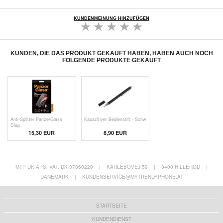
KUNDENMEINUNG HINZUFÜGEN
KUNDEN, DIE DAS PRODUKT GEKAUFT HABEN, HABEN AUCH NOCH
FOLGENDE PRODUKTE GEKAUFT
Anti-Splitter PanzerGlass
Kapazitiver Bedienstift - Schw
Disp
15,30 EUR
8,90 EUR
MTP DK APS, VAT: DK 37860220
|
KARLEBOVEJ 59
|
3400 HILLERØD
|
DÄNEMARK
|
KUNDENSERVICE@MYTRENDYPHONE.AT
STARTSEITE
KUNDENDIENST