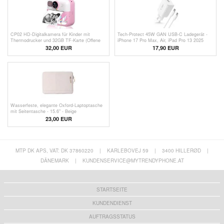
CP02 HD-Digitalkamera für Kinder mit
Tech-Protect 45W GAN USB-C Ladegerät -
Thermodrucker und 32GB TF-Karte (Offene
iPhone 17 Pro Max, Air, iPad Pro 13 2025
Verpackung - Bulk Befriedigend) - Pink
32,00 EUR
17,90
EUR
Wasserfeste, elegante Oxford-Laptoptasche
mit Seitentasche - 15.6" - Beige
23,00 EUR
MTP DK APS, VAT: DK 37860220
|
KARLEBOVEJ 59
|
3400 HILLERØD
|
DÄNEMARK
|
KUNDENSERVICE@MYTRENDYPHONE.AT
STARTSEITE
KUNDENDIENST
AUFTRAGSSTATUS