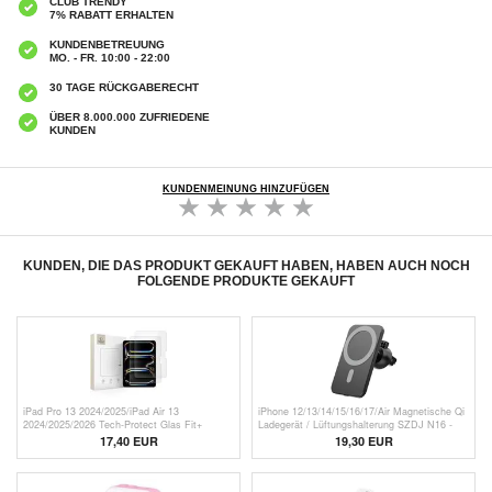
CLUB TRENDY
7% RABATT ERHALTEN
KUNDENBETREUUNG
MO. - FR. 10:00 - 22:00
30 TAGE RÜCKGABERECHT
ÜBER 8.000.000 ZUFRIEDENE
KUNDEN
KUNDENMEINUNG HINZUFÜGEN
KUNDEN, DIE DAS PRODUKT GEKAUFT HABEN, HABEN AUCH NOCH
FOLGENDE PRODUKTE GEKAUFT
iPad Pro 13 2024/2025/iPad Air 13
iPhone 12/13/14/15/16/17/Air Magnetische Qi
2024/2025/2026 Tech-Protect Glas Fit+
Ladegerät / Lüftungshalterung SZDJ N16 -
Panzerglas - 2 Stk. - Durchsichtig
15W
17,40
EUR
19,30 EUR