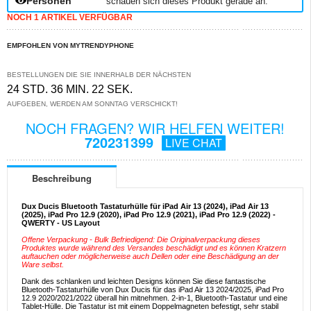
Personen
schauen sich dieses Produkt gerade an.
NOCH 1 ARTIKEL VERFÜGBAR
EMPFOHLEN VON MYTRENDYPHONE
BESTELLUNGEN DIE SIE INNERHALB DER NÄCHSTEN
24 STD. 36 MIN. 22 SEK.
AUFGEBEN, WERDEN AM SONNTAG VERSCHICKT!
NOCH FRAGEN? WIR HELFEN WEITER!
720231399
LIVE CHAT
Beschreibung
Dux Ducis Bluetooth Tastaturhülle für iPad Air 13 (2024), iPad Air 13
(2025), iPad Pro 12.9 (2020), iPad Pro 12.9 (2021), iPad Pro 12.9 (2022) -
QWERTY - US Layout
Offene Verpackung - Bulk Befriedigend: Die Originalverpackung dieses
Produktes wurde während des Versandes beschädigt und es können Kratzern
auftauchen oder möglicherweise auch Dellen oder eine Beschädigung an der
Ware selbst.
Dank des schlanken und leichten Designs können Sie diese fantastische
Bluetooth-Tastaturhülle von Dux Ducis für das iPad Air 13 2024/2025, iPad Pro
12.9 2020/2021/2022 überall hin mitnehmen. 2-in-1, Bluetooth-Tastatur und eine
Tablet-Hülle. Die Tastatur ist mit einem Doppelmagneten befestigt, sehr stabil