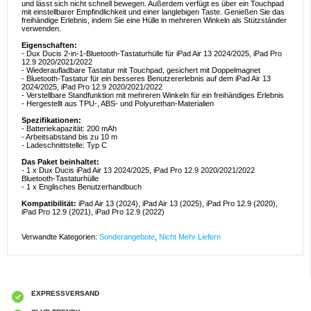
und lässt sich nicht schnell bewegen. Außerdem verfügt es über ein Touchpad
mit einstellbarer Empfindlichkeit und einer langlebigen Taste. Genießen Sie das
freihändige Erlebnis, indem Sie eine Hülle in mehreren Winkeln als Stützständer
verwenden.
Eigenschaften:
- Dux Ducis 2-in-1-Bluetooth-Tastaturhülle für iPad Air 13 2024/2025, iPad Pro
12.9 2020/2021/2022
- Wiederaufladbare Tastatur mit Touchpad, gesichert mit Doppelmagnet
- Bluetooth-Tastatur für ein besseres Benutzererlebnis auf dem iPad Air 13
2024/2025, iPad Pro 12.9 2020/2021/2022
- Verstellbare Standfunktion mit mehreren Winkeln für ein freihändiges Erlebnis
- Hergestellt aus TPU-, ABS- und Polyurethan-Materialien
Spezifikationen:
- Batteriekapazität: 200 mAh
- Arbeitsabstand bis zu 10 m
- Ladeschnittstelle: Typ C
Das Paket beinhaltet:
- 1 x Dux Ducis iPad Air 13 2024/2025, iPad Pro 12.9 2020/2021/2022
Bluetooth-Tastaturhülle
- 1 x Englisches Benutzerhandbuch
Kompatibilität:
iPad Air 13 (2024), iPad Air 13 (2025), iPad Pro 12.9 (2020),
iPad Pro 12.9 (2021), iPad Pro 12.9 (2022)
Verwandte Kategorien:
Sonderangebote
,
Nicht Mehr Liefern
EXPRESSVERSAND