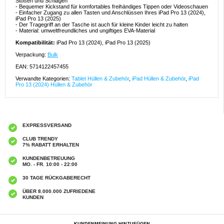
Stößen und Schlägen
- Bequemer Kickstand für komfortables freihändiges Tippen oder Videoschauen
- Einfacher Zugang zu allen Tasten und Anschlüssen Ihres iPad Pro 13 (2024),
iPad Pro 13 (2025)
- Der Tragegriff an der Tasche ist auch für kleine Kinder leicht zu halten
- Material: umweltfreundliches und ungiftiges EVA-Material
Kompatibilität:
iPad Pro 13 (2024), iPad Pro 13 (2025)
Verpackung:
Bulk
EAN: 5714122457455
Verwandte Kategorien:
Tablet Hüllen & Zubehör
,
iPad Hüllen & Zubehör
,
iPad
Pro 13 (2024) Hüllen & Zubehör
EXPRESSVERSAND
CLUB TRENDY
7% RABATT ERHALTEN
KUNDENBETREUUNG
MO. - FR. 10:00 - 22:00
30 TAGE RÜCKGABERECHT
ÜBER 8.000.000 ZUFRIEDENE
KUNDEN