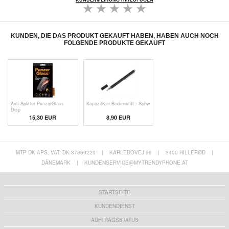
KUNDENMEINUNG HINZUFÜGEN
KUNDEN, DIE DAS PRODUKT GEKAUFT HABEN, HABEN AUCH NOCH
FOLGENDE PRODUKTE GEKAUFT
Anti-Splitter PanzerGlass
Kapazitiver Bedienstift - Schw
Disp
15,30 EUR
8,90 EUR
MTP DK APS, VAT: DK 37860220
|
KARLEBOVEJ 59
|
3400 HILLERØD
|
DÄNEMARK
|
KUNDENSERVICE@MYTRENDYPHONE.AT
STARTSEITE
KUNDENDIENST
AUFTRAGSSTATUS