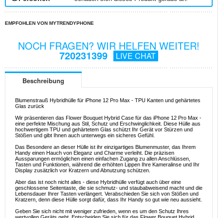
EMPFOHLEN VON MYTRENDYPHONE
NOCH FRAGEN? WIR HELFEN WEITER!
720231399
LIVE CHAT
Beschreibung
Blumenstrauß Hybridhülle für iPhone 12 Pro Max - TPU Kanten und gehärtetes
Glas zurück
Wir präsentieren das Flower Bouquet Hybrid Case für das iPhone 12 Pro Max -
eine perfekte Mischung aus Stil, Schutz und Erschwinglichkeit. Diese Hülle aus
hochwertigem TPU und gehärtetem Glas schützt Ihr Gerät vor Stürzen und
Stößen und gibt Ihnen auch unterwegs ein sicheres Gefühl.
Das Besondere an dieser Hülle ist ihr einzigartiges Blumenmuster, das Ihrem
Handy einen Hauch von Eleganz und Charme verleiht. Die präzisen
Aussparungen ermöglichen einen einfachen Zugang zu allen Anschlüssen,
Tasten und Funktionen, während die erhöhten Lippen Ihre Kameralinse und Ihr
Display zusätzlich vor Kratzern und Abnutzung schützen.
Aber das ist noch nicht alles - diese Hybridhülle verfügt auch über eine
geschlossene Seitentaste, die sie schmutz- und staubabweisend macht und die
Lebensdauer Ihrer Tasten verlängert. Verabschieden Sie sich von Stößen und
Kratzern, denn diese Hülle sorgt dafür, dass Ihr Handy so gut wie neu aussieht.
Geben Sie sich nicht mit weniger zufrieden, wenn es um den Schutz Ihres
wertvollen Geräts geht. Entscheiden Sie sich für das Flower Bouquet Hybrid