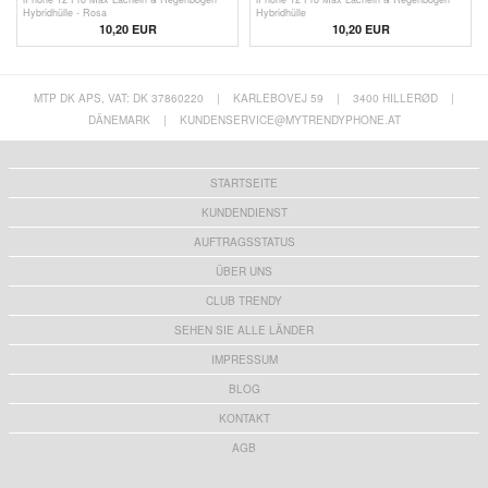
Hybridhülle - Rosa
Hybridhülle
10,20 EUR
10,20 EUR
MTP DK APS, VAT: DK 37860220
|
KARLEBOVEJ 59
|
3400 HILLERØD
|
DÄNEMARK
|
KUNDENSERVICE@MYTRENDYPHONE.AT
STARTSEITE
KUNDENDIENST
AUFTRAGSSTATUS
ÜBER UNS
CLUB TRENDY
SEHEN SIE ALLE LÄNDER
IMPRESSUM
BLOG
KONTAKT
AGB