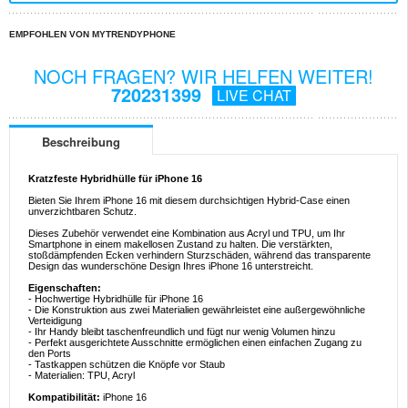
EMPFOHLEN VON MYTRENDYPHONE
NOCH FRAGEN? WIR HELFEN WEITER!
720231399
LIVE CHAT
Beschreibung
Kratzfeste Hybridhülle für iPhone 16
Bieten Sie Ihrem iPhone 16 mit diesem durchsichtigen Hybrid-Case einen
unverzichtbaren Schutz.
Dieses Zubehör verwendet eine Kombination aus Acryl und TPU, um Ihr
Smartphone in einem makellosen Zustand zu halten. Die verstärkten,
stoßdämpfenden Ecken verhindern Sturzschäden, während das transparente
Design das wunderschöne Design Ihres iPhone 16 unterstreicht.
Eigenschaften:
- Hochwertige Hybridhülle für iPhone 16
- Die Konstruktion aus zwei Materialien gewährleistet eine außergewöhnliche
Verteidigung
- Ihr Handy bleibt taschenfreundlich und fügt nur wenig Volumen hinzu
- Perfekt ausgerichtete Ausschnitte ermöglichen einen einfachen Zugang zu
den Ports
- Tastkappen schützen die Knöpfe vor Staub
- Materialien: TPU, Acryl
Kompatibilität:
iPhone 16