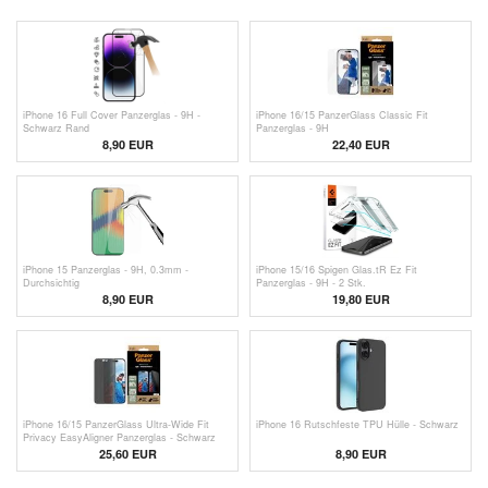
iPhone 16 Full Cover Panzerglas - 9H -
iPhone 16/15 PanzerGlass Classic Fit
Schwarz Rand
Panzerglas - 9H
8,90 EUR
22,40 EUR
iPhone 15 Panzerglas - 9H, 0.3mm -
iPhone 15/16 Spigen Glas.tR Ez Fit
Durchsichtig
Panzerglas - 9H - 2 Stk.
8,90 EUR
19,80 EUR
iPhone 16/15 PanzerGlass Ultra-Wide Fit
iPhone 16 Rutschfeste TPU Hülle - Schwarz
Privacy EasyAligner Panzerglas - Schwarz
Rand
25,60 EUR
8,90 EUR