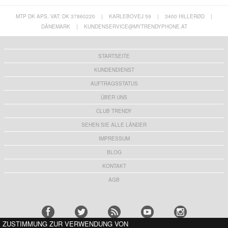
MTP DK APS, VAT: DK 37860220
|
KARLEBOVEJ 59
|
3400 HILLERØD
|
DÄNEMARK
|
KUNDENSERVICE@MYTRENDYPHONE.AT
STARTSEITE
KUNDENDIENST
AUFTRAGSSTATUS
ÜBER UNS
CLUB TRENDY
SEHEN SIE ALLE LÄNDER
IMPRESSUM
BLOG
KONTAKT
AGB
ZUSTIMMUNG ZUR VERWENDUNG VON