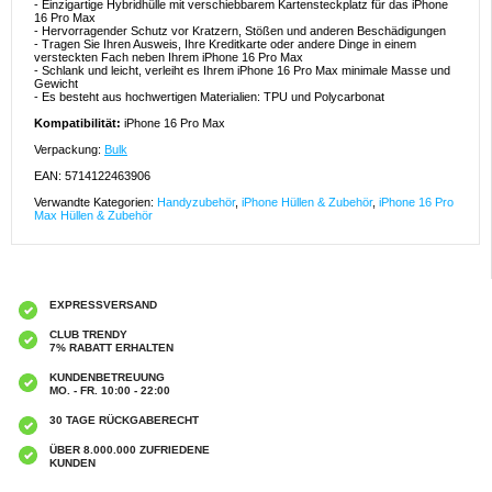
- Einzigartige Hybridhülle mit verschiebbarem Kartensteckplatz für das iPhone
16 Pro Max
- Hervorragender Schutz vor Kratzern, Stößen und anderen Beschädigungen
- Tragen Sie Ihren Ausweis, Ihre Kreditkarte oder andere Dinge in einem
versteckten Fach neben Ihrem iPhone 16 Pro Max
- Schlank und leicht, verleiht es Ihrem iPhone 16 Pro Max minimale Masse und
Gewicht
- Es besteht aus hochwertigen Materialien: TPU und Polycarbonat
Kompatibilität:
iPhone 16 Pro Max
Verpackung:
Bulk
EAN: 5714122463906
Verwandte Kategorien:
Handyzubehör
,
iPhone Hüllen & Zubehör
,
iPhone 16 Pro
Max Hüllen & Zubehör
EXPRESSVERSAND
CLUB TRENDY
7% RABATT ERHALTEN
KUNDENBETREUUNG
MO. - FR. 10:00 - 22:00
30 TAGE RÜCKGABERECHT
ÜBER 8.000.000 ZUFRIEDENE
KUNDEN