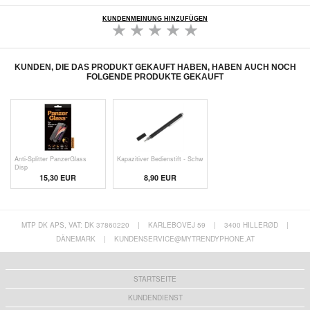
KUNDENMEINUNG HINZUFÜGEN
KUNDEN, DIE DAS PRODUKT GEKAUFT HABEN, HABEN AUCH NOCH
FOLGENDE PRODUKTE GEKAUFT
Anti-Splitter PanzerGlass
Kapazitiver Bedienstift - Schw
Disp
15,30 EUR
8,90 EUR
MTP DK APS, VAT: DK 37860220
|
KARLEBOVEJ 59
|
3400 HILLERØD
|
DÄNEMARK
|
KUNDENSERVICE@MYTRENDYPHONE.AT
STARTSEITE
KUNDENDIENST