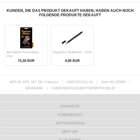
KUNDEN, DIE DAS PRODUKT GEKAUFT HABEN, HABEN AUCH NOCH
FOLGENDE PRODUKTE GEKAUFT
Anti-Splitter PanzerGlass
Kapazitiver Bedienstift - Schw
Disp
15,30 EUR
8,90 EUR
MTP DK APS, VAT: DK 37860220
|
KARLEBOVEJ 59
|
3400 HILLERØD
|
DÄNEMARK
|
KUNDENSERVICE@MYTRENDYPHONE.AT
STARTSEITE
KUNDENDIENST
AUFTRAGSSTATUS
ÜBER UNS