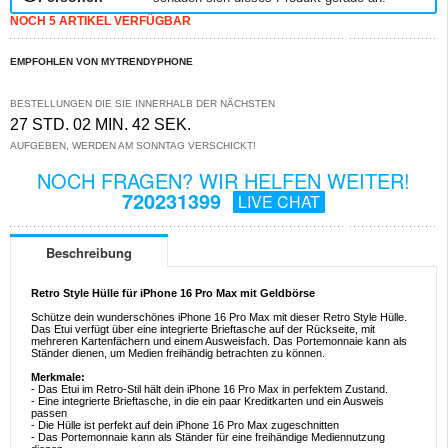
NOCH 5 ARTIKEL VERFÜGBAR
EMPFOHLEN VON MYTRENDYPHONE
BESTELLUNGEN DIE SIE INNERHALB DER NÄCHSTEN
27 STD. 02 MIN. 41 SEK.
AUFGEBEN, WERDEN AM SONNTAG VERSCHICKT!
NOCH FRAGEN? WIR HELFEN WEITER!
720231399
LIVE CHAT
Beschreibung
Retro Style Hülle für iPhone 16 Pro Max mit Geldbörse
Schütze dein wunderschönes iPhone 16 Pro Max mit dieser Retro Style Hülle.
Das Etui verfügt über eine integrierte Brieftasche auf der Rückseite, mit
mehreren Kartenfächern und einem Ausweisfach. Das Portemonnaie kann als
Ständer dienen, um Medien freihändig betrachten zu können.
Merkmale:
- Das Etui im Retro-Stil hält dein iPhone 16 Pro Max in perfektem Zustand.
- Eine integrierte Brieftasche, in die ein paar Kreditkarten und ein Ausweis
passen
- Die Hülle ist perfekt auf dein iPhone 16 Pro Max zugeschnitten
- Das Portemonnaie kann als Ständer für eine freihändige Mediennutzung