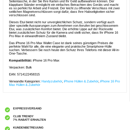
Seitentasche, in der Sie Ihre Karten und Ihr Geld aufbewahren können. Der
klappbare Ständer ermöglicht ein einfaches Betrachten des Geräts und macht
es so perfekt für Arbeit und Freizeit. Der leicht zu öffnende Verschluss mit zwei
seitlichen Magnetverschlüssen sorgt dafür, dass Ihre Habseligkeiten sicher
verschlossen sind.
Dieses Etui bietet nicht nur unvergleichlichen Schutz, sondern verfügt auch
über spezielle Aussparungen zum Annehmen von Anrufen bei geschlossenem
Etui, was zusätzlichen Komfort bietet. Die erhöhte Lippe auf der Rückseite
bietet zusätzlichen Schutz für die Kamera und stellt sicher, dass Ihr iPhone 16
Pro Max in einwandfreiem Zustand bleibt.
Das iPhone 16 Pro Max Wallet Case ist dank seines günstigen Preises die
perfekte Wahl für alle, die eine elegante und praktische Smartphone-Hülle
suchen. Verbessern Sie noch heute den Schutz Ihres Telefons mit dieser All-in-
One-Tasche.
Kompatibilität:
iPhone 16 Pro Max
Verpacken: Bulk
EAN: 5714122458315
Verwandte Kategorien:
Handyzubehör
,
iPhone Hüllen & Zubehör
,
iPhone 16 Pro
Max Hüllen & Zubehör
EXPRESSVERSAND
CLUB TRENDY
7% RABATT ERHALTEN
KUNDENBETREUUNG