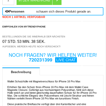
Personen
schauen sich dieses Produkt gerade an.
NOCH 1 ARTIKEL VERFÜGBAR
EMPFOHLEN VON MYTRENDYPHONE
BESTELLUNGEN DIE SIE INNERHALB DER NÄCHSTEN
07 STD. 53 MIN. 38 SEK.
AUFGEBEN, WERDEN HEUTE NOCH VERSCHICKT!
NOCH FRAGEN? WIR HELFEN WEITER!
720231399
LIVE CHAT
Beschreibung
Wallet Schutzhülle mit Magnetverschluss für iPhone 16 Pro Max
Erhöhen Sie den Schutz Ihres iPhone 16 Pro Max mit dem Wallet Case
Magnetic Closure. Gefertigt aus hochwertigem Polyurethan, fühlt sich diese
Hülle weich an und bietet gleichzeitig dauerhaften Schutz für Ihr iPhone 16 Pro
Max. Die schlichte Eleganz des Polyurethans mit Litschi-Struktur und feinen
Nähten verleiht Ihrem iPhone 16 Pro Max ein luxuriöses Finish.
Diese praktische Brieftasche verfügt über drei Kartenfächer und eine