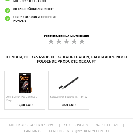
MO. - FR. 10:00 - 22:00
30 TAGE RÜCKGABERECHT
ÜBER 8.000.000 ZUFRIEDENE
KUNDEN
KUNDENMEINUNG HINZUFÜGEN
KUNDEN, DIE DAS PRODUKT GEKAUFT HABEN, HABEN AUCH NOCH
FOLGENDE PRODUKTE GEKAUFT
Anti-Splitter PanzerGlass
Kapazitiver Bedienstift - Schw
Disp
15,30 EUR
8,90 EUR
MTP DK APS, VAT: DK 37860220
|
KARLEBOVEJ 59
|
3400 HILLERØD
|
DÄNEMARK
|
KUNDENSERVICE@MYTRENDYPHONE.AT