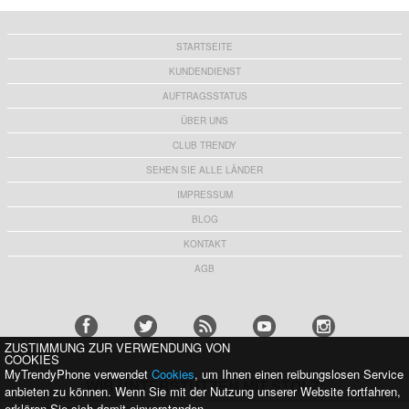
STARTSEITE
KUNDENDIENST
AUFTRAGSSTATUS
ÜBER UNS
CLUB TRENDY
SEHEN SIE ALLE LÄNDER
IMPRESSUM
BLOG
KONTAKT
AGB
ZUSTIMMUNG ZUR VERWENDUNG VON
COOKIES
MyTrendyPhone verwendet
Cookies
, um Ihnen einen reibungslosen Service
WIR UNTERSTÜTZEN MIT STOLZ:
anbieten zu können. Wenn Sie mit der Nutzung unserer Website fortfahren,
erklären Sie sich damit einverstanden.