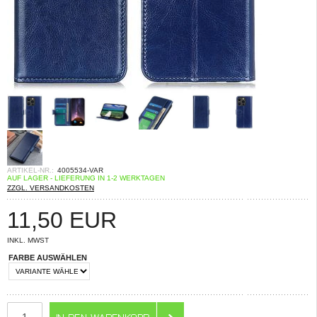
ARTIKEL-NR.:
4005534-VAR
AUF LAGER - LIEFERUNG IN 1-2 WERKTAGEN
ZZGL. VERSANDKOSTEN
11,50
EUR
INKL. MWST
FARBE AUSWÄHLEN
ANZAHL