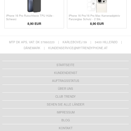
iPhone 16 Pro Rutschfeste TPU Hülle -
iPhone 16 Pro/16 Pro Max Kameraobjektiv
Schwarz
Panzerglas Schutz - 2 Stk.
8,90 EUR
8,90 EUR
MTP DK APS, VAT: DK 37860220
|
KARLEBOVEJ 59
|
3400 HILLERØD
|
DÄNEMARK
|
KUNDENSERVICE@MYTRENDYPHONE.AT
STARTSEITE
KUNDENDIENST
AUFTRAGSSTATUS
ÜBER UNS
CLUB TRENDY
SEHEN SIE ALLE LÄNDER
IMPRESSUM
BLOG
KONTAKT