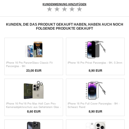
KUNDENMEINUNG HINZUFÜGEN
KUNDEN, DIE DAS PRODUKT GEKAUFT HABEN, HABEN AUCH NOCH
FOLGENDE PRODUKTE GEKAUFT
iPhone 16 Pro PanzerGlass Classic Fit
iPhone 16 Pro Privat Panzerglas - 9H, 0.3mm
Panzerglas - 9H
23,00 EUR
8,90 EUR
iPhone 16 Pro/16 Pro Max Hofi Cam Pro+
iPhone 16 Pro Full Cover Panzerglas - 9H -
Kameraobjektivschutz aus Gehärtetem Glas -
Schwarz Rand
Durchsichtig / Schwarz
8,60 EUR
8,90 EUR