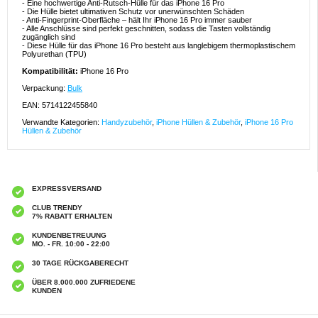
- Eine hochwertige Anti-Rutsch-Hülle für das iPhone 16 Pro
- Die Hülle bietet ultimativen Schutz vor unerwünschten Schäden
- Anti-Fingerprint-Oberfläche – hält Ihr iPhone 16 Pro immer sauber
- Alle Anschlüsse sind perfekt geschnitten, sodass die Tasten vollständig
zugänglich sind
- Diese Hülle für das iPhone 16 Pro besteht aus langlebigem thermoplastischem
Polyurethan (TPU)
Kompatibilität:
iPhone 16 Pro
Verpackung:
Bulk
EAN: 5714122455840
Verwandte Kategorien:
Handyzubehör
,
iPhone Hüllen & Zubehör
,
iPhone 16 Pro
Hüllen & Zubehör
EXPRESSVERSAND
CLUB TRENDY
7% RABATT ERHALTEN
KUNDENBETREUUNG
MO. - FR. 10:00 - 22:00
30 TAGE RÜCKGABERECHT
ÜBER 8.000.000 ZUFRIEDENE
KUNDEN