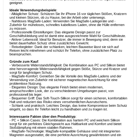
geeignet.
Ideale Verwendungsbeispiele
:
- Alltäglicher Schutz: Schützen Sie Ihr iPhone 16 vor täglichen Stößen, Kratzern
und kleinen Stürzen, ob zu Hause, bei der Arbeit oder unterwegs.
- Nahtloses MagSafe-Laden: Verwenden Sie MagSafe-Ladegeräte und -
Zubehör für müheloses, schnelles kabelloses Laden, ohne die Hülle entfernen
zu müssen.
- Professionelle Einstellungen: Das elegante Design passt zur
Geschäftskleidung und ist damit eine ausgezeichnete Wahl für Geschäftsleute.
- Aktiver Lebensstil: Ideal für Benutzer, die immer in Bewegung sind, denn sie
bietet dauerhaften Schutz ohne zusätzliches Gewicht.
- Reisebegleiter: Dank der schlanken, leichten Bauweise lässt sie sich auf
Reisen leicht mitnehmen und schützt Ihr Telefon, ohne zusätzlichen Platz zu
beanspruchen.
Gründe zum Kauf
:
- Verbesserte Widerstandsfähigkeit: Die Kombination aus PC und Silikon bietet
eine hervorragende Widerstandsfähigkeit gegen Stöße, Stürze und Kratzer und
sorgt für langfristigen Schutz.
- MagSafe-Komfort: Genießen Sie die Vorteile des MagSafe-Ladens und der
Verwendung von Zubehör mit sicherer magnetischer Ausrichtung für eine
problemlose Nutzung.
- Elegantes Design: Das elegante Finish bietet einen modernen,
anspruchsvollen Look, der zu verschiedenen Umgebungen passt, von
professionell bis leger.
- Bequemer Griff: Das Soft-Touch-Silikon sorgt für einen sicheren, komfortablen
Halt und reduziert das Risiko eines versehentlichen Ausrutschens.
- Schlank und praktisch: Leichtes Design, das keine Kompromisse beim Schutz
eingeht, so dass Ihr Telefon leicht zu handhaben und zu tragen ist.
Interessante Fakten über den Produkttyp
:
- PC + Silikon Cases: Die Kombination aus hartem PC und weichem Silikon
sorgt für ein perfektes Gleichgewicht aus Haltbarkeit und Komfort und bietet
Stoßdämpfung mit einem stabilen Rahmen.
- MagSafe-Technologie: MagSafe-kompatible Gehäuse sind mit integrierten
Magneten ausgestattet, die eine perfekte Ausrichtung gewährleisten und ein