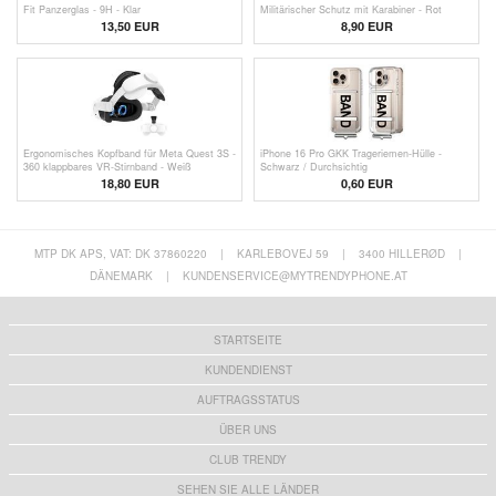
Fit Panzerglas - 9H - Klar
Militärischer Schutz mit Karabiner - Rot
13,50 EUR
8,90 EUR
Ergonomisches Kopfband für Meta Quest 3S -
iPhone 16 Pro GKK Trageriemen-Hülle -
360 klappbares VR-Stirnband - Weiß
Schwarz / Durchsichtig
18,80
EUR
0,60
EUR
MTP DK APS, VAT: DK 37860220
|
KARLEBOVEJ 59
|
3400 HILLERØD
|
DÄNEMARK
|
KUNDENSERVICE@MYTRENDYPHONE.AT
STARTSEITE
KUNDENDIENST
AUFTRAGSSTATUS
ÜBER UNS
CLUB TRENDY
SEHEN SIE ALLE LÄNDER