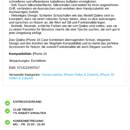
schnelleres und effizienteres kabelloses Aufladen ermöglichen.
- Soft-Touch-Silikonoberfläche: Silikonhüllen sind beliebt für ihren angenehmen
Griff, verhindern ein Ausrutschen und verleihen dem Handyzubehör ein
hochwertiges Gefühl.
- Vielseitiges Design: Schlanke Schutzhüllen wie das Modell Qialino sind so
konzipiert, dass sie einen robusten Schutz bieten, ohne zu dick aufzutragen,
und sprechen so Nutzer an, die Wert auf Stil und Funktionalität legen.
- Ästhetik: Neutrale, schlichte Farben wie die von Qialino sind zeitlos, was sie
zu einem Favoriten für Benutzer macht, die eine Tasche suchen, die sich gut in
jede Umgebung einfügt.
Das Qialino iPhone 16 Case kombiniert überragenden Schutz, elegantes
Design und den Komfort der MagSafe-Kompatibilität und ist damit das perfekte
Accessoire für Nutzer, die sowohl Funktionalität als auch Eleganz suchen.
Kompatibilität:
iPhone 16
Verpackungen: Euroblister
EAN: 5714122497017
Verwandte Kategorien:
Handyzubehör
,
iPhone Hüllen & Zubehör
,
iPhone 16
Hüllen & Zubehör
EXPRESSVERSAND
CLUB TRENDY
7% RABATT ERHALTEN
KUNDENBETREUUNG
MO. - FR. 10:00 - 22:00