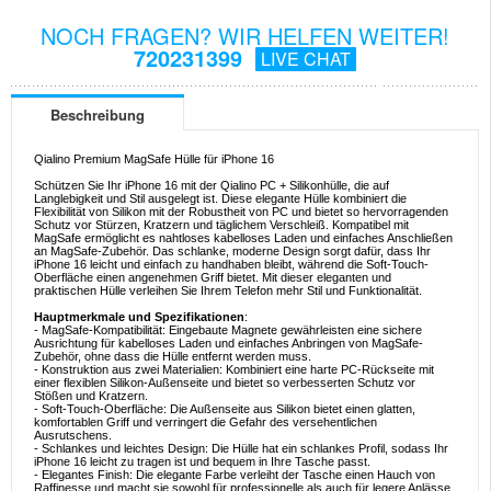
NOCH FRAGEN? WIR HELFEN WEITER!
720231399
LIVE CHAT
Beschreibung
Qialino Premium MagSafe Hülle für iPhone 16
Schützen Sie Ihr iPhone 16 mit der Qialino PC + Silikonhülle, die auf
Langlebigkeit und Stil ausgelegt ist. Diese elegante Hülle kombiniert die
Flexibilität von Silikon mit der Robustheit von PC und bietet so hervorragenden
Schutz vor Stürzen, Kratzern und täglichem Verschleiß. Kompatibel mit
MagSafe ermöglicht es nahtloses kabelloses Laden und einfaches Anschließen
an MagSafe-Zubehör. Das schlanke, moderne Design sorgt dafür, dass Ihr
iPhone 16 leicht und einfach zu handhaben bleibt, während die Soft-Touch-
Oberfläche einen angenehmen Griff bietet. Mit dieser eleganten und
praktischen Hülle verleihen Sie Ihrem Telefon mehr Stil und Funktionalität.
Hauptmerkmale und Spezifikationen
:
- MagSafe-Kompatibilität: Eingebaute Magnete gewährleisten eine sichere
Ausrichtung für kabelloses Laden und einfaches Anbringen von MagSafe-
Zubehör, ohne dass die Hülle entfernt werden muss.
- Konstruktion aus zwei Materialien: Kombiniert eine harte PC-Rückseite mit
einer flexiblen Silikon-Außenseite und bietet so verbesserten Schutz vor
Stößen und Kratzern.
- Soft-Touch-Oberfläche: Die Außenseite aus Silikon bietet einen glatten,
komfortablen Griff und verringert die Gefahr des versehentlichen
Ausrutschens.
- Schlankes und leichtes Design: Die Hülle hat ein schlankes Profil, sodass Ihr
iPhone 16 leicht zu tragen ist und bequem in Ihre Tasche passt.
- Elegantes Finish: Die elegante Farbe verleiht der Tasche einen Hauch von
Raffinesse und macht sie sowohl für professionelle als auch für legere Anlässe