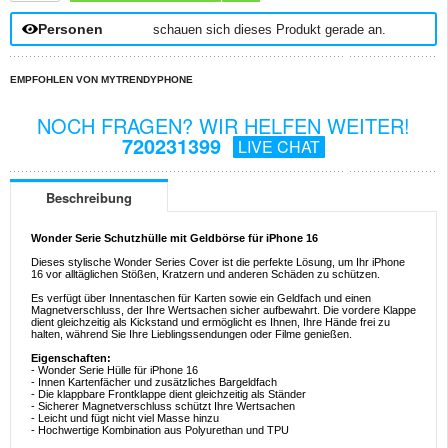
Personen
schauen sich dieses Produkt gerade an.
EMPFOHLEN VON MYTRENDYPHONE
NOCH FRAGEN? WIR HELFEN WEITER!
720231399
LIVE CHAT
Beschreibung
Wonder Serie Schutzhülle mit Geldbörse für iPhone 16
Dieses stylische Wonder Series Cover ist die perfekte Lösung, um Ihr iPhone
16 vor alltäglichen Stößen, Kratzern und anderen Schäden zu schützen.
Es verfügt über Innentaschen für Karten sowie ein Geldfach und einen
Magnetverschluss, der Ihre Wertsachen sicher aufbewahrt. Die vordere Klappe
dient gleichzeitig als Kickstand und ermöglicht es Ihnen, Ihre Hände frei zu
halten, während Sie Ihre Lieblingssendungen oder Filme genießen.
Eigenschaften:
- Wonder Serie Hülle für iPhone 16
- Innen Kartenfächer und zusätzliches Bargeldfach
- Die klappbare Frontklappe dient gleichzeitig als Ständer
- Sicherer Magnetverschluss schützt Ihre Wertsachen
- Leicht und fügt nicht viel Masse hinzu
- Hochwertige Kombination aus Polyurethan und TPU