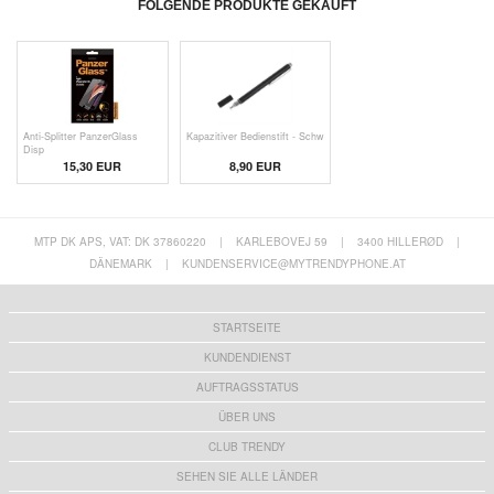
FOLGENDE PRODUKTE GEKAUFT
Anti-Splitter PanzerGlass
Kapazitiver Bedienstift - Schw
Disp
15,30 EUR
8,90 EUR
MTP DK APS, VAT: DK 37860220
|
KARLEBOVEJ 59
|
3400 HILLERØD
|
DÄNEMARK
|
KUNDENSERVICE@MYTRENDYPHONE.AT
STARTSEITE
KUNDENDIENST
AUFTRAGSSTATUS
ÜBER UNS
CLUB TRENDY
SEHEN SIE ALLE LÄNDER