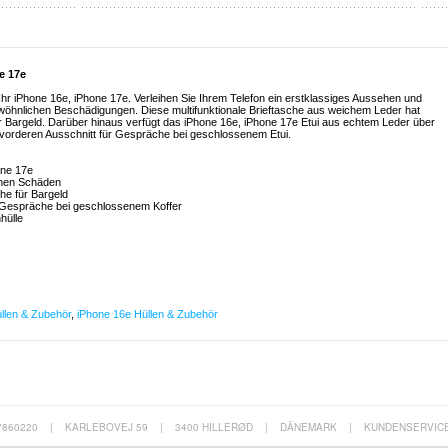
e 17e
Ihr iPhone 16e, iPhone 17e. Verleihen Sie Ihrem Telefon ein erstklassiges Aussehen und
ewöhnlichen Beschädigungen. Diese multifunktionale Brieftasche aus weichem Leder hat
r Bargeld. Darüber hinaus verfügt das iPhone 16e, iPhone 17e Etui aus echtem Leder über
 vorderen Ausschnitt für Gespräche bei geschlossenem Etui.
one 17e
ichen Schäden
he für Bargeld
r Gespräche bei geschlossenem Koffer
hülle
llen & Zubehör
,
iPhone 16e Hüllen & Zubehör
7860220
|
KARLEBOVEJ 59
|
3400 HILLERØD
|
DÄNEMARK
|
KUNDENSERVIC