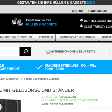
GESTALTEN SIE IHRE HÜLLEN & GADGETS
HIER
KONTAKT
KUNDENDIENST
Gestalten Sie Ihre
AUFTRAGSSTATU
HÜLLEN & GADGETS
CLUB TRENDY-LOG
IPAD UND TABLET ZUBEHÖR
REPARATUR
SMARTPHONES UND HANDYS
NOTFAL
AGE
KUNDENBETREUUNG: MO. - FR.:
GABERECHT
10:00 - 22:00
üllen & Zubehör
iPhone 16e Hüllen & Zubehör
LE MIT GELDBÖRSE UND STÄNDER
ARTIKEL-NR.:
4009891-VAR
AUF LAGER - LIEFERUNG IN 1-2 WERKTAGEN
ZZGL. VERSANDKOSTEN