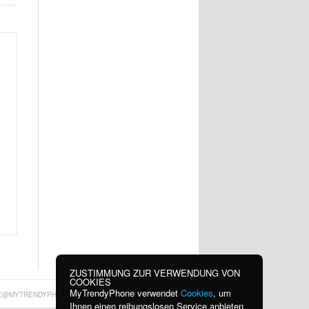
ZUSTIMMUNG ZUR VERWENDUNG VON
COOKIES
MyTrendyPhone verwendet
Cookies
, um
E@MYTRENDYPHONE.AT
Ihnen einen reibungslosen Service anbieten