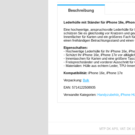
Beschreibung
Lederhülle mit Ständer für iPhone 16e, iPhon
Eine hochwertige, anspruchsvolle Lederhülle für 
schützen Sie es gleichzeitig vor Kratzern und g
Innenfächer für Karten und ein größeres Fach fü
einen freihändigen Betrachtungsstand und einen
Eigenschaften:
- Hochwertige Lederhülle für Ihr iPhone 16e, iPh
- Schützt Ihr iPhone 16e, iPhone 17e vor alltägl
- Innentaschen für Karten und eine größere Tasc
- Freisprechständer und vorderer Ausschnitt fü
- Materialien: Hülle aus echtem Leder, TPU-Innen
Kompatibilität:
iPhone 16e, iPhone 17e
Verpackung:
Bulk
EAN: 5714122508935
Verwandte Kategorien:
Handyzubehör
,
iPhone Hü
MTP DK APS, VAT: DK 3