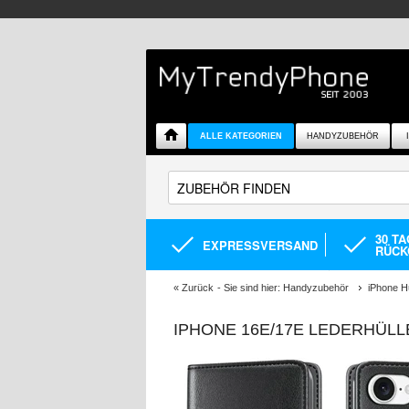
ALLE KATEGORIEN
HANDYZUBEHÖR
30 T
EXPRESSVERSAND
RÜCK
«
Zurück
- Sie sind hier:
Handyzubehör
iPhone H
IPHONE 16E/17E LEDERHÜL