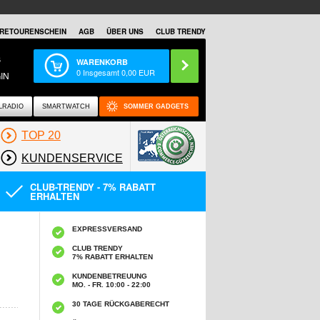
RETOURENSCHEIN
AGB
ÜBER UNS
CLUB TRENDY
S
WARENKORB
0
Insgesamt
0,00
EUR
IN
LRADIO
SMARTWATCH
SOMMER GADGETS
TOP 20
KUNDENSERVICE
CLUB-TRENDY - 7% RABATT
ERHALTEN
EXPRESSVERSAND
CLUB TRENDY
7% RABATT ERHALTEN
KUNDENBETREUUNG
MO. - FR. 10:00 - 22:00
30 TAGE RÜCKGABERECHT