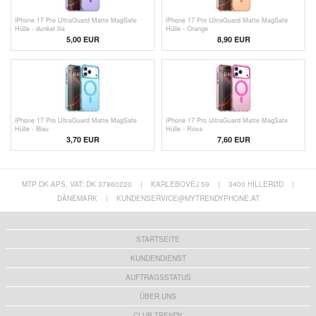
iPhone 17 Pro UltraGuard Matte MagSafe
iPhone 17 Pro UltraGuard Matte MagSafe
Hülle - dunkel lila
Hülle - Orange
5,00
EUR
8,90 EUR
iPhone 17 Pro UltraGuard Matte MagSafe
iPhone 17 Pro UltraGuard Matte MagSafe
Hülle - Blau
Hülle - Rosa
3,70
EUR
7,60
EUR
MTP DK APS, VAT: DK 37860220
|
KARLEBOVEJ 59
|
3400 HILLERØD
|
DÄNEMARK
|
KUNDENSERVICE@MYTRENDYPHONE.AT
STARTSEITE
KUNDENDIENST
AUFTRAGSSTATUS
ÜBER UNS
CLUB TRENDY