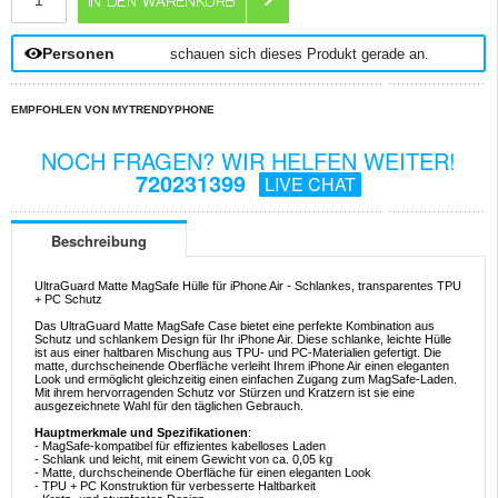
Personen
schauen sich dieses Produkt gerade an.
EMPFOHLEN VON MYTRENDYPHONE
NOCH FRAGEN? WIR HELFEN WEITER!
720231399
LIVE CHAT
Beschreibung
UltraGuard Matte MagSafe Hülle für iPhone Air - Schlankes, transparentes TPU
+ PC Schutz
Das UltraGuard Matte MagSafe Case bietet eine perfekte Kombination aus
Schutz und schlankem Design für Ihr iPhone Air. Diese schlanke, leichte Hülle
ist aus einer haltbaren Mischung aus TPU- und PC-Materialien gefertigt. Die
matte, durchscheinende Oberfläche verleiht Ihrem iPhone Air einen eleganten
Look und ermöglicht gleichzeitig einen einfachen Zugang zum MagSafe-Laden.
Mit ihrem hervorragenden Schutz vor Stürzen und Kratzern ist sie eine
ausgezeichnete Wahl für den täglichen Gebrauch.
Hauptmerkmale und Spezifikationen
:
- MagSafe-kompatibel für effizientes kabelloses Laden
- Schlank und leicht, mit einem Gewicht von ca. 0,05 kg
- Matte, durchscheinende Oberfläche für einen eleganten Look
- TPU + PC Konstruktion für verbesserte Haltbarkeit