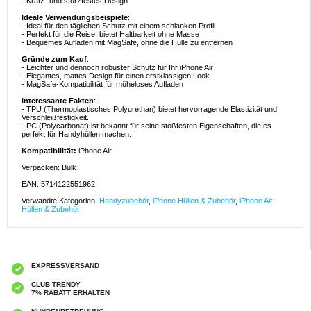
- Kratz- und sturzfestes Design
Ideale Verwendungsbeispiele
:
- Ideal für den täglichen Schutz mit einem schlanken Profil
- Perfekt für die Reise, bietet Haltbarkeit ohne Masse
- Bequemes Aufladen mit MagSafe, ohne die Hülle zu entfernen
Gründe zum Kauf
:
- Leichter und dennoch robuster Schutz für Ihr iPhone Air
- Elegantes, mattes Design für einen erstklassigen Look
- MagSafe-Kompatibilität für müheloses Aufladen
Interessante Fakten
:
- TPU (Thermoplastisches Polyurethan) bietet hervorragende Elastizität und
Verschleißfestigkeit.
- PC (Polycarbonat) ist bekannt für seine stoßfesten Eigenschaften, die es
perfekt für Handyhüllen machen.
Kompatibilität:
iPhone Air
Verpacken: Bulk
EAN: 5714122551962
Verwandte Kategorien:
Handyzubehör
,
iPhone Hüllen & Zubehör
,
iPhone Air
Hüllen & Zubehör
EXPRESSVERSAND
CLUB TRENDY
7% RABATT ERHALTEN