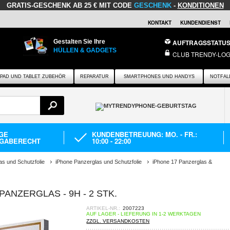
GRATIS-GESCHENK
AB 25 € MIT CODE
GESCHENK
-
KONDITIONEN
KONTAKT
KUNDENDIENST
Gestalten Sie Ihre
AUFTRAGSSTATU
HÜLLEN & GADGETS
CLUB TRENDY-LOG
IPAD UND TABLET ZUBEHÖR
REPARATUR
SMARTPHONES UND HANDYS
NOTFAL
AGE
KUNDENBETREUUNG: MO. - FR.:
GABERECHT
10:00 - 22:00
as und Schutzfolie
iPhone Panzerglas und Schutzfolie
iPhone 17 Panzerglas &
PANZERGLAS - 9H - 2 STK.
ARTIKEL-NR.:
2007223
AUF LAGER - LIEFERUNG IN 1-2 WERKTAGEN
ZZGL. VERSANDKOSTEN