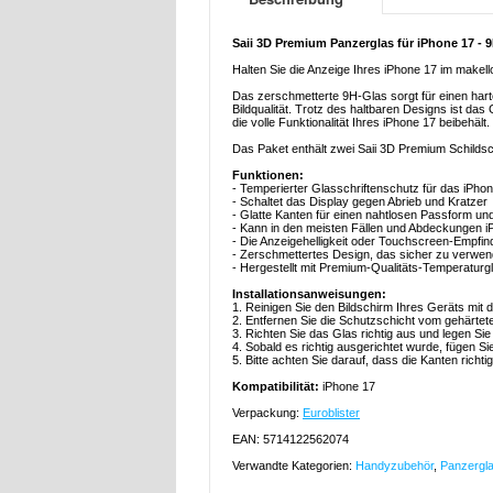
Saii 3D Premium Panzerglas für iPhone 17 - 9
Halten Sie die Anzeige Ihres iPhone 17 im make
Das zerschmetterte 9H-Glas sorgt für einen harte
Bildqualität. Trotz des haltbaren Designs ist da
die volle Funktionalität Ihres iPhone 17 beibehält.
Das Paket enthält zwei Saii 3D Premium Schilds
Funktionen:
- Temperierter Glasschriftenschutz für das iPhon
- Schaltet das Display gegen Abrieb und Kratzer
- Glatte Kanten für einen nahtlosen Passform u
- Kann in den meisten Fällen und Abdeckungen 
- Die Anzeigehelligkeit oder Touchscreen-Empfind
- Zerschmettertes Design, das sicher zu verwen
- Hergestellt mit Premium-Qualitäts-Temperaturg
Installationsanweisungen:
1. Reinigen Sie den Bildschirm Ihres Geräts mit
2. Entfernen Sie die Schutzschicht vom gehärtet
3. Richten Sie das Glas richtig aus und legen Sie
4. Sobald es richtig ausgerichtet wurde, fügen Si
5. Bitte achten Sie darauf, dass die Kanten richtig
Kompatibilität:
iPhone 17
Verpackung:
Euroblister
EAN: 5714122562074
Verwandte Kategorien:
Handyzubehör
,
Panzergla