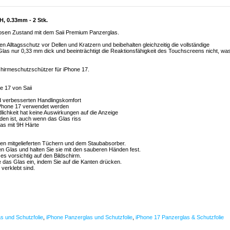
H, 0.33mm - 2 Stk.
llosen Zustand mit dem Saii Premium Panzerglas.
n Alltagsschutz vor Dellen und Kratzern und beibehalten gleichzeitig die vollständige
s Glas nur 0,33 mm dick und beeinträchtigt die Reaktionsfähigkeit des Touchscreens nicht, wa
chirmeschutzschützer für iPhone 17.
e 17 von Saii
nd verbesserten Handlingskomfort
iPhone 17 verwendet werden
lichkeit hat keine Auswirkungen auf die Anzeige
den ist, auch wenn das Glas riss
las mit 9H Härte
 den mitgelieferten Tüchern und dem Staubabsorber.
en Glas und halten Sie sie mit den sauberen Händen fest.
 es vorsichtig auf den Bildschirm.
e das Glas ein, indem Sie auf die Kanten drücken.
 verklebt sind.
s und Schutzfolie
,
iPhone Panzerglas und Schutzfolie
,
iPhone 17 Panzerglas & Schutzfolie