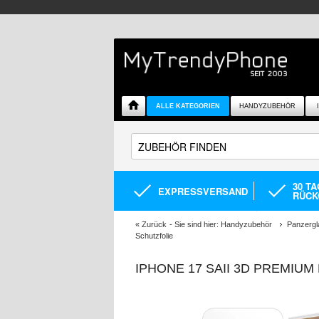
ALLE KATEGORIEN
HANDYZUBEHÖR
30 T
EXPRESSVERSAND
RÜCK
«
Zurück
- Sie sind hier:
Handyzubehör
Panzergl
Schutzfolie
IPHONE 17 SAII 3D PREMIUM 