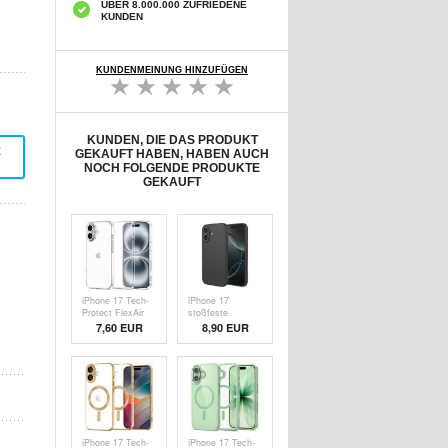
ÜBER 8.000.000 ZUFRIEDENE
KUNDEN
KUNDENMEINUNG HINZUFÜGEN
KUNDEN, DIE DAS PRODUKT
t
GEKAUFT HABEN, HABEN AUCH
NOCH FOLGENDE PRODUKTE
GEKAUFT
iPhone 17 Tech-
iPhone 17
Protect FlexAir
stoßfeste
TPU Hülle -
Silikonhülle -
7,60 EUR
8,90 EUR
Durchsichtig
Schwarz
iPhone 17 Tech-
iPhone 17 Tech-