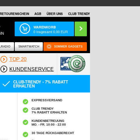
RETOURENSCHEIN
AGB
ÜBER UNS
CLUB TRENDY
S
WARENKORB
0
Insgesamt
0,00
EUR
IN
LRADIO
SMARTWATCH
SOMMER GADGETS
TOP 20
KUNDENSERVICE
CLUB-TRENDY - 7% RABATT
ERHALTEN
EXPRESSVERSAND
CLUB TRENDY
7% RABATT ERHALTEN
KUNDENBETREUUNG
MO. - FR. 10:00 - 22:00
30 TAGE RÜCKGABERECHT