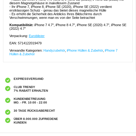
diesem Magnetgehäuse in makellosem Zustand
- Ihr iPhone 7, iPhone 8, iPhone SE (2020), iPhone SE (2022) verdient
erstklassigen Schutz - genau das bietet dieses magnetische Hülle
- Es erhöht die Sicherheit des Anblicks Ihres Bildschirms durch
Verschwimmungen, wenn man es von der Seite betrachtet
Kompatibilität:
iPhone 7 4.7", iPhone 8 4.7", iPhone SE (2020) 4.7", iPhone SE
(2022) 4.7"
Verpackung:
Euroblister
EAN: 5714122019479
Verwandte Kategorien:
Handyzubehör
,
iPhone Hüllen & Zubehör
,
iPhone 7
Hüllen & Zubehör
EXPRESSVERSAND
CLUB TRENDY
7% RABATT ERHALTEN
KUNDENBETREUUNG
MO. - FR. 10:00 - 22:00
30 TAGE RÜCKGABERECHT
ÜBER 8.000.000 ZUFRIEDENE
KUNDEN