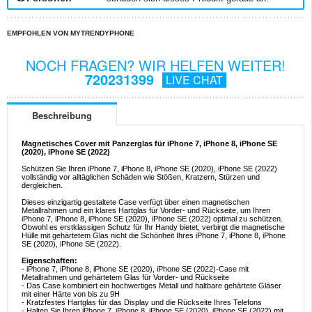
EMPFOHLEN VON MYTRENDYPHONE
NOCH FRAGEN? WIR HELFEN WEITER!
720231399
LIVE CHAT
Beschreibung
Magnetisches Cover mit Panzerglas für iPhone 7, iPhone 8, iPhone SE
(2020), iPhone SE (2022)
Schützen Sie Ihren iPhone 7, iPhone 8, iPhone SE (2020), iPhone SE (2022)
vollständig vor alltäglichen Schäden wie Stößen, Kratzern, Stürzen und
dergleichen.
Dieses einzigartig gestaltete Case verfügt über einen magnetischen
Metallrahmen und ein klares Hartglas für Vorder- und Rückseite, um Ihren
iPhone 7, iPhone 8, iPhone SE (2020), iPhone SE (2022) optimal zu schützen.
Obwohl es erstklassigen Schutz für Ihr Handy bietet, verbirgt die magnetische
Hülle mit gehärtetem Glas nicht die Schönheit Ihres iPhone 7, iPhone 8, iPhone
SE (2020), iPhone SE (2022).
Eigenschaften:
- iPhone 7, iPhone 8, iPhone SE (2020), iPhone SE (2022)-Case mit
Metallrahmen und gehärtetem Glas für Vorder- und Rückseite
- Das Case kombiniert ein hochwertiges Metall und haltbare gehärtete Gläser
mit einer Härte von bis zu 9H
- Kratzfestes Hartglas für das Display und die Rückseite Ihres Telefons
- Halten Sie Ihren iPhone 7, iPhone 8, iPhone SE (2020), iPhone SE (2022) mit