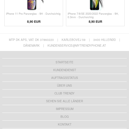
iPhone 11 Pro Panzerglas - 9H - Durchsichtig
iPhone 7/8/SE 2020/2022 Panzerglas - 9H,
0.3mm - Durchsichtig
8,90 EUR
8,90 EUR
MTP DK APS, VAT: DK 37860220
|
KARLEBOVEJ 59
|
3400 HILLERØD
|
DÄNEMARK
|
KUNDENSERVICE@MYTRENDYPHONE.AT
STARTSEITE
KUNDENDIENST
AUFTRAGSSTATUS
ÜBER UNS
CLUB TRENDY
SEHEN SIE ALLE LÄNDER
IMPRESSUM
BLOG
KONTAKT