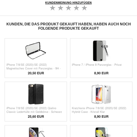
KUNDENMEINUNG HINZUFÜGEN
KUNDEN, DIE DAS PRODUKT GEKAUFT HABEN, HABEN AUCH NOCH
FOLGENDE PRODUKTE GEKAUFT
iPhone 7/8/SE (2020)/SE (2022)
iPhone 7 / iPhone 8 Panzerglas - Privat
Magnetisches Cover mit Panzerglas - 9H -
Schwarz
20,50 EUR
8,90 EUR
iPhone 7/8/SE (2020)/SE (2022) Qialino
Kratzfeste iPhone 7/8/SE (2020)/SE (2022)
Classic Lederhülle mit Geldbörse - Schwarz
Hybrid Case - Kristall Klar
25,60 EUR
8,90 EUR