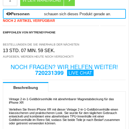
Personen
schauen sich dieses Produkt gerade an.
NOCH 2 ARTIKEL VERFÜGBAR
EMPFOHLEN VON MYTRENDYPHONE
BESTELLUNGEN DIE SIE INNERHALB DER NÄCHSTEN
13 STD. 07 MIN. 59 SEK.
AUFGEBEN, WERDEN HEUTE NOCH VERSCHICKT!
NOCH FRAGEN? WIR HELFEN WEITER!
720231399
LIVE CHAT
Beschreibung
Vintage 2-in-1-Geldbörsenhülle mit abnehmbarer Magnetabdeckung für das
iPhone XR
Verleihen Sie Ihrem iPhone XR mit dieser Vintage 2-in-1-Geldbörsenhülle einen
klassischeren und praktischeren Look. Sie wurde für den täglichen Gebrauch
entwickelt und kombiniert eine abnehmbare TPU-Innenhülle mit einer
Geldbörsenhülle im Retro-Stil, sodass Sie beide Teile je nach Bedarf zusammen
oder getrennt verwenden können.