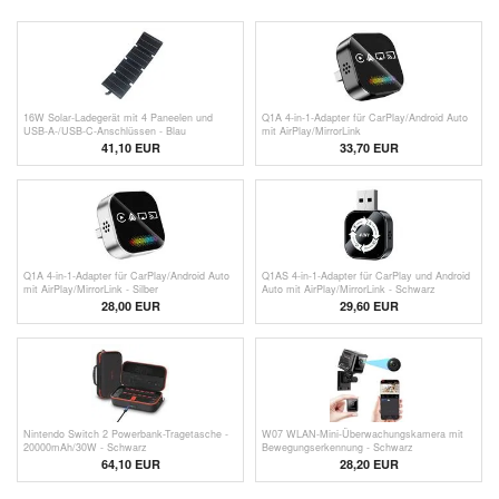
16W Solar-Ladegerät mit 4 Paneelen und
Q1A 4-in-1-Adapter für CarPlay/Android Auto
USB-A-/USB-C-Anschlüssen - Blau
mit AirPlay/MirrorLink
41,10 EUR
33,70 EUR
Q1A 4-in-1-Adapter für CarPlay/Android Auto
Q1AS 4-in-1-Adapter für CarPlay und Android
mit AirPlay/MirrorLink - Silber
Auto mit AirPlay/MirrorLink - Schwarz
28,00 EUR
29,60
EUR
Nintendo Switch 2 Powerbank-Tragetasche -
W07 WLAN-Mini-Überwachungskamera mit
20000mAh/30W - Schwarz
Bewegungserkennung - Schwarz
64,10 EUR
28,20
EUR