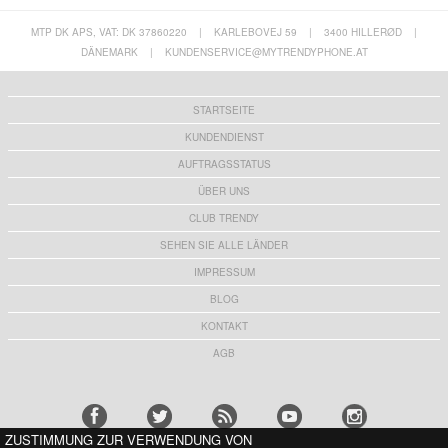
MTP DK APS, VAT: DK 37860220
|
KARLEBOVEJ 59
|
3400 HILLERØD
|
DÄNEMARK
|
KUNDENSERVICE@MYTRENDYPHONE.AT
STARTSEITE
KUNDENDIENST
AUFTRAGSSTATUS
ÜBER UNS
CLUB TRENDY
SEHEN SIE ALLE LÄNDER
IMPRESSUM
BLOG
KONTAKT
AGB
ZUSTIMMUNG ZUR VERWENDUNG VON