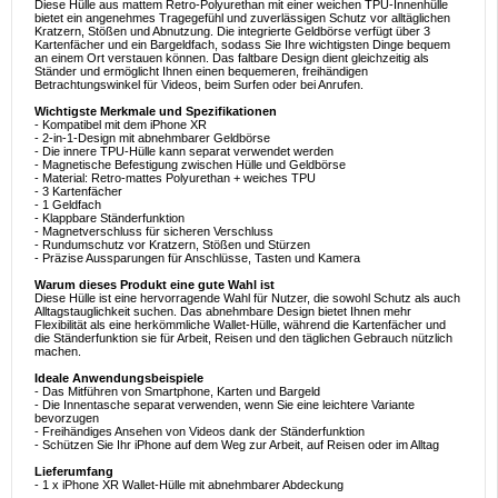
Diese Hülle aus mattem Retro-Polyurethan mit einer weichen TPU-Innenhülle
bietet ein angenehmes Tragegefühl und zuverlässigen Schutz vor alltäglichen
Kratzern, Stößen und Abnutzung. Die integrierte Geldbörse verfügt über 3
Kartenfächer und ein Bargeldfach, sodass Sie Ihre wichtigsten Dinge bequem
an einem Ort verstauen können. Das faltbare Design dient gleichzeitig als
Ständer und ermöglicht Ihnen einen bequemeren, freihändigen
Betrachtungswinkel für Videos, beim Surfen oder bei Anrufen.
Wichtigste Merkmale und Spezifikationen
- Kompatibel mit dem iPhone XR
- 2-in-1-Design mit abnehmbarer Geldbörse
- Die innere TPU-Hülle kann separat verwendet werden
- Magnetische Befestigung zwischen Hülle und Geldbörse
- Material: Retro-mattes Polyurethan + weiches TPU
- 3 Kartenfächer
- 1 Geldfach
- Klappbare Ständerfunktion
- Magnetverschluss für sicheren Verschluss
- Rundumschutz vor Kratzern, Stößen und Stürzen
- Präzise Aussparungen für Anschlüsse, Tasten und Kamera
Warum dieses Produkt eine gute Wahl ist
Diese Hülle ist eine hervorragende Wahl für Nutzer, die sowohl Schutz als auch
Alltagstauglichkeit suchen. Das abnehmbare Design bietet Ihnen mehr
Flexibilität als eine herkömmliche Wallet-Hülle, während die Kartenfächer und
die Ständerfunktion sie für Arbeit, Reisen und den täglichen Gebrauch nützlich
machen.
Ideale Anwendungsbeispiele
- Das Mitführen von Smartphone, Karten und Bargeld
- Die Innentasche separat verwenden, wenn Sie eine leichtere Variante
bevorzugen
- Freihändiges Ansehen von Videos dank der Ständerfunktion
- Schützen Sie Ihr iPhone auf dem Weg zur Arbeit, auf Reisen oder im Alltag
Lieferumfang
- 1 x iPhone XR Wallet-Hülle mit abnehmbarer Abdeckung