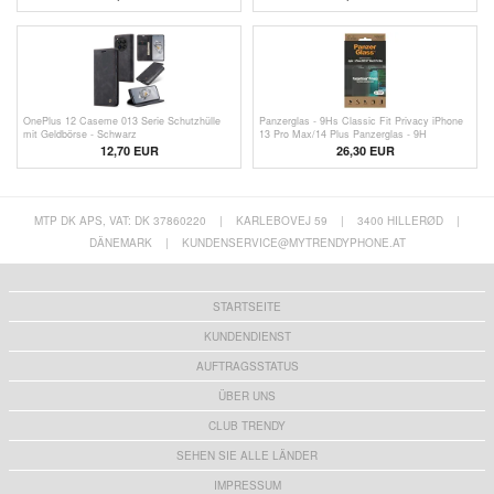
OnePlus 12 Caseme 013 Serie Schutzhülle
Panzerglas - 9Hs Classic Fit Privacy iPhone
mit Geldbörse - Schwarz
13 Pro Max/14 Plus Panzerglas - 9H
12,70 EUR
26,30 EUR
MTP DK APS, VAT: DK 37860220
|
KARLEBOVEJ 59
|
3400 HILLERØD
|
DÄNEMARK
|
KUNDENSERVICE@MYTRENDYPHONE.AT
STARTSEITE
KUNDENDIENST
AUFTRAGSSTATUS
ÜBER UNS
CLUB TRENDY
SEHEN SIE ALLE LÄNDER
IMPRESSUM