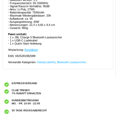
- Bluetooth-Version: 5.1
- Frequenzbereich: 65-20000Hz
- Signal-Rausch-Verhältnis: 80dB
- Akku: Li-Poly, 27Wh
- Batteriekapazität: 7500mAh
- Maximale Wiedergabedauer: 20h
- Aufladezeit: ca. 4h
- Ausgangsleistung: 40W
- Abmessungen: 22,3 x 9,65 x 9,4 cm
- Gewicht: 960g
Paket enthält:
- 1 x JBL Charge 5 Bluetooth-Lautsprecher
- 1 x USB-C-Ladekabel
- 1 x Quick-Start-Anleitung
Verpackung:
Euroblister
EAN: 6925281982088
Verwandte Kategorien:
Handyzubehör
,
Bluetooth Lautsprecher
EXPRESSVERSAND
CLUB TRENDY
7% RABATT ERHALTEN
KUNDENBETREUUNG
MO. - FR. 10:00 - 22:00
30 TAGE RÜCKGABERECHT