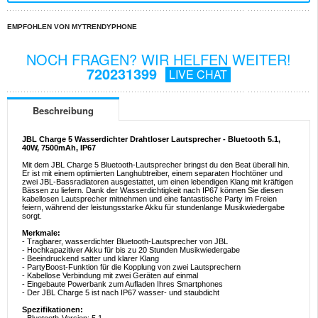
EMPFOHLEN VON MYTRENDYPHONE
NOCH FRAGEN? WIR HELFEN WEITER!
720231399
LIVE CHAT
Beschreibung
JBL Charge 5 Wasserdichter Drahtloser Lautsprecher - Bluetooth 5.1,
40W, 7500mAh, IP67
Mit dem JBL Charge 5 Bluetooth-Lautsprecher bringst du den Beat überall hin.
Er ist mit einem optimierten Langhubtreiber, einem separaten Hochtöner und
zwei JBL-Bassradiatoren ausgestattet, um einen lebendigen Klang mit kräftigen
Bässen zu liefern. Dank der Wasserdichtigkeit nach IP67 können Sie diesen
kabellosen Lautsprecher mitnehmen und eine fantastische Party im Freien
feiern, während der leistungsstarke Akku für stundenlange Musikwiedergabe
sorgt.
Merkmale:
- Tragbarer, wasserdichter Bluetooth-Lautsprecher von JBL
- Hochkapazitiver Akku für bis zu 20 Stunden Musikwiedergabe
- Beeindruckend satter und klarer Klang
- PartyBoost-Funktion für die Kopplung von zwei Lautsprechern
- Kabellose Verbindung mit zwei Geräten auf einmal
- Eingebaute Powerbank zum Aufladen Ihres Smartphones
- Der JBL Charge 5 ist nach IP67 wasser- und staubdicht
Spezifikationen: