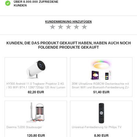
ÜBER 8.000.000 ZUFRIEDENE
KUNDEN
KUNDENMEINUNG HINZUFÜGEN
KUNDEN, DIE DAS PRODUKT GEKAUFT HABEN, HABEN AUCH NOCH
FOLGENDE PRODUKTE GEKAUFT
HY300 Android 11.0 Tragbarer Projektor 2.4G
30W Ultradünne RGBCW-Deckenleuchte mit
/ 5G WiFi BT4.1 1280*720dpi 120 Ansi Lumen
Smart WiFi und Bluetooth-Fernbedienung ZJ-
Heimkino Media Player - EU Stecker
WCLD-HC-RGB-CCT-S
82,20 EUR
51,40 EUR
Deerma TJ200 Staubsauger
Universal-Fernbedienung für Philips TV
120,80 EUR
8,90 EUR