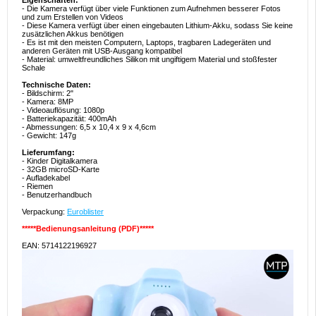
Eigenschaften:
- Die Kamera verfügt über viele Funktionen zum Aufnehmen besserer Fotos
und zum Erstellen von Videos
- Diese Kamera verfügt über einen eingebauten Lithium-Akku, sodass Sie keine
zusätzlichen Akkus benötigen
- Es ist mit den meisten Computern, Laptops, tragbaren Ladegeräten und
anderen Geräten mit USB-Ausgang kompatibel
- Material: umweltfreundliches Silikon mit ungiftigem Material und stoßfester
Schale
Technische Daten:
- Bildschirm: 2"
- Kamera: 8MP
- Videoauflösung: 1080p
- Batteriekapazität: 400mAh
- Abmessungen: 6,5 x 10,4 x 9 x 4,6cm
- Gewicht: 147g
Lieferumfang:
- Kinder Digitalkamera
- 32GB microSD-Karte
- Aufladekabel
- Riemen
- Benutzerhandbuch
Verpackung:
Euroblister
*****Bedienungsanleitung (PDF)*****
EAN: 5714122196927