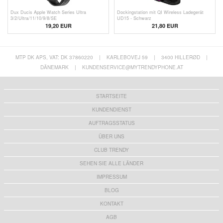
Dux Ducis Apple Watch Series Ultra
Dockingstation mit QI Wireless Ladegerät
3/2/Ultra/11/10/9/8/SE
UD15 - Schwarz
3/(2022)/7/SE/6/5/4/3/2/1 Lederarmband -
19,20 EUR
21,80 EUR
49mm/45mm/44mm/42mm - Schwarz
MTP DK APS, VAT: DK 37860220
|
KARLEBOVEJ 59
|
3400 HILLERØD
|
DÄNEMARK
|
KUNDENSERVICE@MYTRENDYPHONE.AT
STARTSEITE
KUNDENDIENST
AUFTRAGSSTATUS
ÜBER UNS
CLUB TRENDY
SEHEN SIE ALLE LÄNDER
IMPRESSUM
BLOG
KONTAKT
AGB