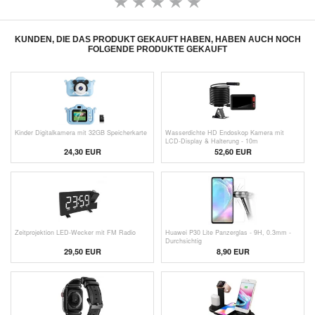
KUNDEN, DIE DAS PRODUKT GEKAUFT HABEN, HABEN AUCH NOCH
FOLGENDE PRODUKTE GEKAUFT
Kinder Digitalkamera mit 32GB Speicherkarte
Wasserdichte HD Endoskop Kamera mit
LCD-Display & Halterung - 10m
24,30 EUR
52,60 EUR
Zeitprojektion LED-Wecker mit FM Radio
Huawei P30 Lite Panzerglas - 9H, 0.3mm -
Durchsichtig
29,50 EUR
8,90 EUR