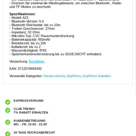
- Drücken Sie zweimal die Wiedergabetaste, um zwischen Bluetooth-, Radio-
und TF-Modus zu wechseln
Spezifikationen:
- Modell: A23
- Bluetooth-Version: 5.0
- Bluetooth-Reichweite: bis zu 10m
- Treiber-Durchmesser: 27mm
- Impedanz: 32 Ohm
- Mikrofon-Typ: CVC-Rauschunterdrückung
- Batteriekapazität: 450mAh
- Betriebszeit: bis zu 10h
- Aufladezeit: bis zu 2
- Wasserdichtigkeit: IPX5
- Speicherkartenunterstützung bis zu 32GB (NICHT enthalten)
Verpackung:
Euroblister
EAN: 5712579959430
Verwandte Kategorien:
Handyzubehör
,
Köpfhörer
,
Kopfhörer Kabellos
EXPRESSVERSAND
CLUB TRENDY
7% RABATT ERHALTEN
KUNDENBETREUUNG
MO. - FR. 10:00 - 22:00
30 TAGE RÜCKGABERECHT