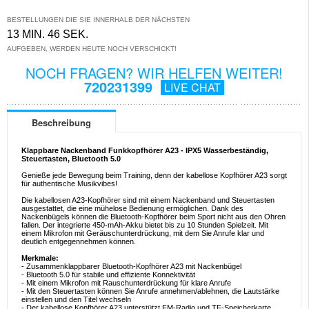
BESTELLUNGEN DIE SIE INNERHALB DER NÄCHSTEN
13 MIN. 46 SEK.
AUFGEBEN, WERDEN HEUTE NOCH VERSCHICKT!
NOCH FRAGEN? WIR HELFEN WEITER!
720231399
LIVE CHAT
Beschreibung
Klappbare Nackenband Funkkopfhörer A23 - IPX5 Wasserbeständig,
Steuertasten, Bluetooth 5.0
Genieße jede Bewegung beim Training, denn der kabellose Kopfhörer A23 sorgt
für authentische Musikvibes!
Die kabellosen A23-Kopfhörer sind mit einem Nackenband und Steuertasten
ausgestattet, die eine mühelose Bedienung ermöglichen. Dank des
Nackenbügels können die Bluetooth-Kopfhörer beim Sport nicht aus den Ohren
fallen. Der integrierte 450-mAh-Akku bietet bis zu 10 Stunden Spielzeit. Mit
einem Mikrofon mit Geräuschunterdrückung, mit dem Sie Anrufe klar und
deutlich entgegennehmen können.
Merkmale:
- Zusammenklappbarer Bluetooth-Kopfhörer A23 mit Nackenbügel
- Bluetooth 5.0 für stabile und effiziente Konnektivität
- Mit einem Mikrofon mit Rauschunterdrückung für klare Anrufe
- Mit den Steuertasten können Sie Anrufe annehmen/ablehnen, die Lautstärke
einstellen und den Titel wechseln
- Der kabellose Kopfhörer A23 unterstützt FM-Radio und TF-Speicherkarte