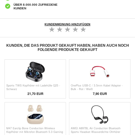
ÜBER 8.000.000 ZUFRIEDENE
KUNDEN
KUNDENMEINUNG HINZUFÜGEN
KUNDEN, DIE DAS PRODUKT GEKAUFT HABEN, HABEN AUCH NOCH
FOLGENDE PRODUKTE GEKAUFT
Sports TWS Kopfhörer mit Ladehülle Q25 -
OnePlus USB-C / 3.5mm Kabel Adapter -
Schwarz
Bulk - Rot / Weiß
21,70
EUR
7,90 EUR
M47 Earclip Bone Conduction Wireless
AWEI A897BL Air Conduction Bluetooth
Kopfhörer mit Mikrofon Bluetooth 5.3 Gaming
Sports Headset Wasserdichte Ohrhörer