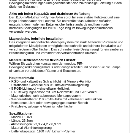
Bewegungsaktivierungen und gewährleistet eine zuverlässige Leistung für den
täglichen Gebrauch.
Akku mit hoher Kapazität und drahtloser Aufladung
Der 1100-mAh-Lithium-Polymer-Akku sorgt für eine stabile Helligkeit und eine
lange Lebensdauer der Leuchte. Sie unterstützt das kabellose Aufladen,
entspricht den modernen Batteriesicherheitsstandards und kann unter
normalen Bedingungen bis zu 60 Tage lang im Bewegungssensormodus
verwendet werden.
Magnetische, bohrfreie Installation
Das integrierte magnetische Montagesystem mit stark haftender Rückseite und
mitgelieferten Metallplatten ermöglicht eine schnelle und sichere Installation auf
verschiedenen Oberflächen. Das schraubenfreie Design sorgt für ein sauberes
Erscheinungsbild und verhindert ein versehentliches Ablösen.
Mehrere Betriebsmodi für flexiblen Einsatz
Wählen Sie zwischen konstantem Lichtmodus, PIR-
Bewegungserkennungsmodus oder ausgeschaltet und passen Sie die Lampe
einfach an verschiedene Räume und Routinen an.
Hauptmerkmale
- RGB- und kaltweißes Schranklicht mit Memory-Funktion
- Ultraflaches Gehäuse aus 0,9 mm Aluminiumlegierung
- 5 RGB-Lichtmodi + einstellbare Helligkeit
- PIR-Bewegungssensor mit 3 m Reichweite und 120°-Winkel
- Magnetisches, schraubenloses Montagesystem
- Wiederaufladbarer 1100-mAh-Akku mit kabelloser Ladefunktion
- Konstantes Licht oder bewegungsgesteuerter Betrieb
- Kratzfeste, gebogene Aluminiumoberfläche
Spezifikationen
- Modell: L1-021
- Länge: 23.3cm
- Abmessungen: 23,3 × 4,2 × 0,9 cm
- Material: Aluminiumlegierung
- Batteriekapazität: 1100 mAh Lithium-Polymer