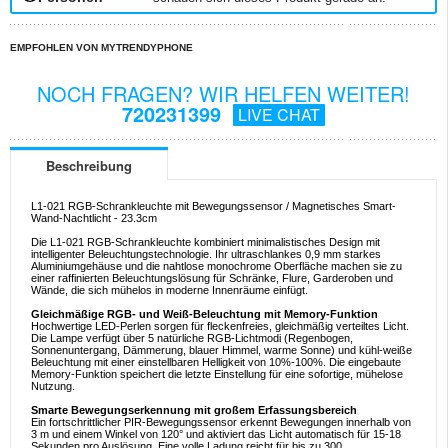
EMPFOHLEN VON MYTRENDYPHONE
NOCH FRAGEN? WIR HELFEN WEITER!
720231399
LIVE CHAT
Beschreibung
L1-021 RGB-Schrankleuchte mit Bewegungssensor / Magnetisches Smart-
Wand-Nachtlicht - 23.3cm
Die L1-021 RGB-Schrankleuchte kombiniert minimalistisches Design mit
intelligenter Beleuchtungstechnologie. Ihr ultraschlankes 0,9 mm starkes
Aluminiumgehäuse und die nahtlose monochrome Oberfläche machen sie zu
einer raffinierten Beleuchtungslösung für Schränke, Flure, Garderoben und
Wände, die sich mühelos in moderne Innenräume einfügt.
Gleichmäßige RGB- und Weiß-Beleuchtung mit Memory-Funktion
Hochwertige LED-Perlen sorgen für fleckenfreies, gleichmäßig verteiltes Licht.
Die Lampe verfügt über 5 natürliche RGB-Lichtmodi (Regenbogen,
Sonnenuntergang, Dämmerung, blauer Himmel, warme Sonne) und kühl-weiße
Beleuchtung mit einer einstellbaren Helligkeit von 10%-100%. Die eingebaute
Memory-Funktion speichert die letzte Einstellung für eine sofortige, mühelose
Nutzung.
Smarte Bewegungserkennung mit großem Erfassungsbereich
Ein fortschrittlicher PIR-Bewegungssensor erkennt Bewegungen innerhalb von
3 m und einem Winkel von 120° und aktiviert das Licht automatisch für 15-18
Sekunden pro Auslösung. Eine volle Ladung reicht für bis zu 300