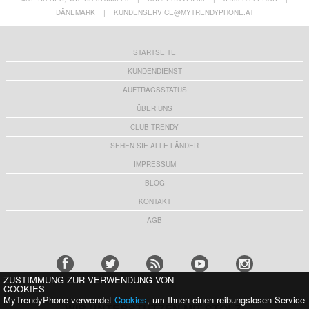
DÄNEMARK
|
KUNDENSERVICE@MYTRENDYPHONE.AT
STARTSEITE
KUNDENDIENST
AUFTRAGSSTATUS
ÜBER UNS
CLUB TRENDY
SEHEN SIE ALLE LÄNDER
IMPRESSUM
BLOG
KONTAKT
AGB
ZUSTIMMUNG ZUR VERWENDUNG VON
COOKIES
MyTrendyPhone verwendet
Cookies
, um Ihnen einen reibungslosen Service
WIR UNTERSTÜTZEN MIT STOLZ: