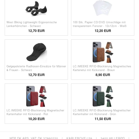
West Biking Lightweight Ergonomische
100 Stk. Papier CD/DVD Umschläge mit
Lenkerhörnchen - Schwarz
transparentem Fenster - 12x12cm - Weiß
12,70 EUR
12,20
EUR
Gelgepolsterte Radhosen-Einsätze für Männer
LC.IMEEKE RFID-Blockierung Magnetisches
& Frauen - Schwarz
Kartenetui mit Kickstand - Braun
12,70 EUR
8,90
EUR
LC.IMEEKE RFID-Blockierung Magnetischer
LC.IMEEKE RFID-Blockierung Magnetischer
Kartenhalter mit Kickstand - Rot
Kartenhalter mit Kickstand - Grün
10,20
EUR
11,50 EUR
MTP DK APS, VAT: DK 37860220
|
KARLEBOVEJ 59
|
3400 HILLERØD
|