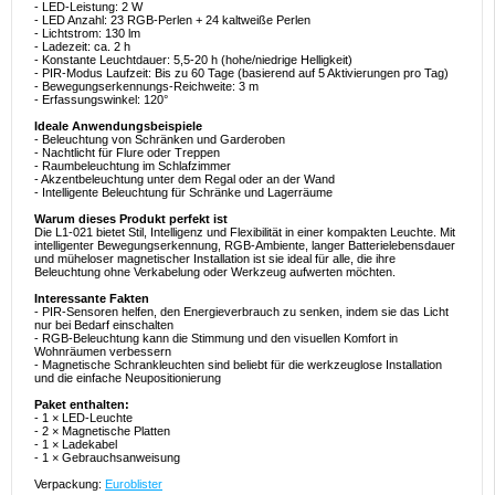
- LED-Leistung: 2 W
- LED Anzahl: 23 RGB-Perlen + 24 kaltweiße Perlen
- Lichtstrom: 130 lm
- Ladezeit: ca. 2 h
- Konstante Leuchtdauer: 5,5-20 h (hohe/niedrige Helligkeit)
- PIR-Modus Laufzeit: Bis zu 60 Tage (basierend auf 5 Aktivierungen pro Tag)
- Bewegungserkennungs-Reichweite: 3 m
- Erfassungswinkel: 120°
Ideale Anwendungsbeispiele
- Beleuchtung von Schränken und Garderoben
- Nachtlicht für Flure oder Treppen
- Raumbeleuchtung im Schlafzimmer
- Akzentbeleuchtung unter dem Regal oder an der Wand
- Intelligente Beleuchtung für Schränke und Lagerräume
Warum dieses Produkt perfekt ist
Die L1-021 bietet Stil, Intelligenz und Flexibilität in einer kompakten Leuchte. Mit
intelligenter Bewegungserkennung, RGB-Ambiente, langer Batterielebensdauer
und müheloser magnetischer Installation ist sie ideal für alle, die ihre
Beleuchtung ohne Verkabelung oder Werkzeug aufwerten möchten.
Interessante Fakten
- PIR-Sensoren helfen, den Energieverbrauch zu senken, indem sie das Licht
nur bei Bedarf einschalten
- RGB-Beleuchtung kann die Stimmung und den visuellen Komfort in
Wohnräumen verbessern
- Magnetische Schrankleuchten sind beliebt für die werkzeuglose Installation
und die einfache Neupositionierung
Paket enthalten:
- 1 × LED-Leuchte
- 2 × Magnetische Platten
- 1 × Ladekabel
- 1 × Gebrauchsanweisung
Verpackung:
Euroblister