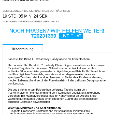
EMPFOHLEN VON MYTRENDYPHONE
BESTELLUNGEN DIE SIE INNERHALB DER NÄCHSTEN
19 STD. 05 MIN. 24 SEK.
AUFGEBEN, WERDEN MORGEN VERSCHICKT.
NOCH FRAGEN? WIR HELFEN WEITER!
720231399
LIVE CHAT
Beschreibung
Lacoste The Blend XL Crossbody Handytasche mit Kartenfächern
Die Lacoste The Blend XL Crossbody Phone Bag ist ein raffiniertes Accessoire
für jeden Tag, das für mühelosen Stil und Komfort entwickelt wurde. Ihre
schlanke Silhouette bietet genau die richtige Menge an Platz für Ihr Smartphone
und Ihre täglichen Essentials, was sie zu einer eleganten Alternative zu
sperrigen Taschen oder Handtaschen macht. Sie ist ideal für den modernen,
mobilen Lebensstil und verbindet Funktionalität mit der zeitlosen Designsprache
von Lacoste.
Die aus strukturiertem Polyurethan gefertigte Tasche ist mit dem
markentypischen Monogramm und dem ikonischen gestickten Krokodillogo
versehen. Ein Magnetverschluss hält Ihr Handy sicher an Ort und Stelle,
während durchdachte Details einen einfachen Zugriff und einen nahtlosen
täglichen Gebrauch gewährleisten.
Wichtige Merkmale und Spezifikationen
- Elegante Crossbody-Telefontasche mit schlankem, leichtem Profil