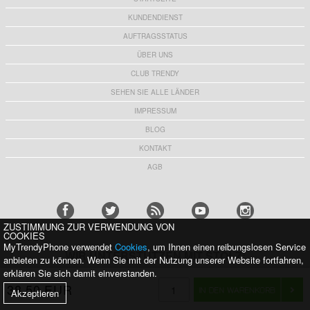
KUNDENDIENST
AUFTRAGSSTATUS
ÜBER UNS
CLUB TRENDY
SEHEN SIE ALLE LÄNDER
IMPRESSUM
BLOG
KONTAKT
AGB
ZUSTIMMUNG ZUR VERWENDUNG VON
COOKIES
MyTrendyPhone verwendet
Cookies
, um Ihnen einen reibungslosen Service
WIR UNTERSTÜTZEN MIT STOLZ:
anbieten zu können. Wenn Sie mit der Nutzung unserer Website fortfahren,
erklären Sie sich damit einverstanden.
38,50 EUR
Akzeptieren