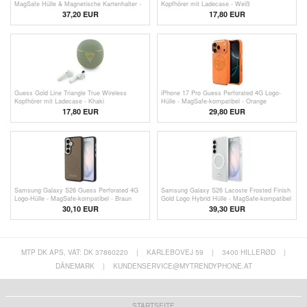
MagSafe Hülle & Magnetische Kartenhalter -
Kopfhörer mit Ladecase - Weiß
Schwarz
37,20 EUR
17,80
EUR
Guess Gold Line Triangle True Wireless
iPhone 17 Pro Guess Perforated 4G Logo-
Kopfhörer mit Ladecase - Khaki
Hülle - MagSafe-kompatibel - Orange
17,80
EUR
29,80 EUR
Samsung Galaxy S26 Guess Perforated 4G
Samsung Galaxy S26 Lacoste Frosted Finish
Logo-Hülle - MagSafe-kompatibel - Braun
Gold Logo Hybrid Hülle - MagSafe-kompatibel
- Weiß
30,10 EUR
39,30 EUR
MTP DK APS, VAT: DK 37860220
|
KARLEBOVEJ 59
|
3400 HILLERØD
|
DÄNEMARK
|
KUNDENSERVICE@MYTRENDYPHONE.AT
STARTSEITE