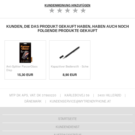
KUNDENMEINUNG HINZUFÜGEN
KUNDEN, DIE DAS PRODUKT GEKAUFT HABEN, HABEN AUCH NOCH
FOLGENDE PRODUKTE GEKAUFT
Anti-Splitter PanzerGlass
Kapazitiver Bedienstift - Schw
Disp
15,30 EUR
8,90 EUR
MTP DK APS, VAT: DK 37860220
|
KARLEBOVEJ 59
|
3400 HILLERØD
|
DÄNEMARK
|
KUNDENSERVICE@MYTRENDYPHONE.AT
STARTSEITE
KUNDENDIENST