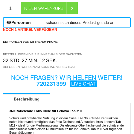
ANZAHL
Personen
schauen sich dieses Produkt gerade an.
NOCH 1 ARTIKEL VERFÜGBAR
EMPFOHLEN VON MYTRENDYPHONE
BESTELLUNGEN DIE SIE INNERHALB DER NÄCHSTEN
32 STD. 27 MIN. 11 SEK.
AUFGEBEN, WERDEN AM SONNTAG VERSCHICKT!
NOCH FRAGEN? WIR HELFEN WEITER!
720231399
LIVE CHAT
Beschreibung
360 Rotierende Folio Hülle für Lenovo Tab M11
Schutz und praktische Nutzung in einem Case! Die 360-Grad-Drehfunktion
nebst Kickstand ermöglicht das freie Drehen und Aufstellen Ihres Lenovo Tab
M11 - ideal für die Mediennutzung. Die elegante Oberfläche und die schützende
Innenschale bieten einen Rundumschutz für Ihr Lenovo Tab M11 vor täglichen
Beschädigungen.