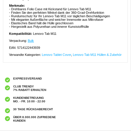
Merkmale:
- Drehbares Folio Case mit Kickstand für Lenovo Tab M11
- Finden Sie den perfekten Winkel dank der 360-Grad-Drehfunktion
- Rundumschutz für Ihr Lenovo Tab M11 vor täglichen Beschädigungen
- Mit eleganter Außenfläche und weicher Innenseite aus Mikrofaser
- Elastisches Band hält die Hülle geschlossen
- Hergestellt aus Polyurethan und innerer Kunststoffhülle
Kompatibilität:
Lenovo Tab M11
Verpackung:
Bulk
EAN: 5714122443939
Verwandte Kategorien:
Lenovo Tablet Cover
,
Lenovo Tab M11 Hüllen & Zubehör
EXPRESSVERSAND
CLUB TRENDY
7% RABATT ERHALTEN
KUNDENBETREUUNG
MO. - FR. 10:00 - 22:00
30 TAGE RÜCKGABERECHT
ÜBER 8.000.000 ZUFRIEDENE
KUNDEN