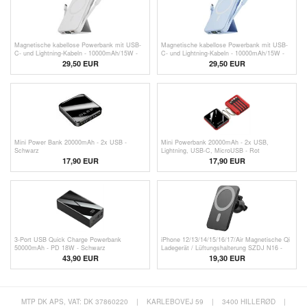
Magnetische kabellose Powerbank mit USB-
Magnetische kabellose Powerbank mit USB-
C- und Lightning-Kabeln - 10000mAh/15W -
C- und Lightning-Kabeln - 10000mAh/15W -
Weiß
Blau
29,50 EUR
29,50 EUR
Mini Power Bank 20000mAh - 2x USB -
Mini Powerbank 20000mAh - 2x USB,
Schwarz
Lightning, USB-C, MicroUSB - Rot
17,90 EUR
17,90 EUR
3-Port USB Quick Charge Powerbank
iPhone 12/13/14/15/16/17/Air Magnetische Qi
50000mAh - PD 18W - Schwarz
Ladegerät / Lüftungshalterung SZDJ N16 -
15W
43,90 EUR
19,30 EUR
MTP DK APS, VAT: DK 37860220
|
KARLEBOVEJ 59
|
3400 HILLERØD
|