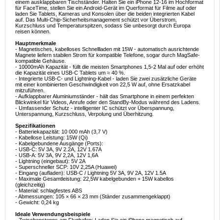
einem ausklappbaren Tischständer. Halten Sie ein iPhone 12-16 im Hochformat
für FaceTime, stellen Sie ein Android-Gerät im Querformat für Filme auf oder
laden Sie Tablets, Kameras und Konsolen über die beiden integrierten Kabel
auf. Das Multi-Chip-Sicherheitsmanagement schützt vor Überstrom,
Kurzschluss und Temperaturspitzen, sodass Sie unbesorgt durch Europa
reisen können.
Hauptmerkmale
- Magnetisches, kabelloses Schnellladen mit 15W - automatisch ausrichtende
Magnete liefern stabilen Strom für kompatible Telefone, sogar durch MagSafe-
kompatible Gehäuse.
- 10000mAh Kapazität - füllt die meisten Smartphones 1,5-2 Mal auf oder erhöht
die Kapazität eines USB-C Tablets um ≈ 40 %.
- Integrierte USB-C- und Lightning-Kabel - laden Sie zwei zusätzliche Geräte
mit einer kombinierten Geschwindigkeit von 22,5 W auf, ohne Ersatzkabel
mitzuführen.
- Aufklappbarer Aluminiumständer - hält das Smartphone in einem perfekten
Blickwinkel für Videos, Anrufe oder den StandBy-Modus während des Ladens.
- Umfassender Schutz - intelligenter IC schützt vor Überspannung,
Unterspannung, Kurzschluss, Verpolung und Überhitzung.
Spezifikationen
- Batteriekapazität: 10 000 mAh (3,7 V)
- Kabellose Leistung: 15W (Qi)
- Kabelgebundene Ausgänge (Ports):
- USB-C: 5V 3A, 9V 2.2A, 12V 1.67A
- USB-A: 5V 3A, 9V 2,2A, 12V 1,6A
- Lightning (eingebaut): 5V 2A
- Superschneller SCP: 10V 2,25A (Huawei)
- Eingang (aufladen): USB-C / Lightning 5V 3A, 9V 2A, 12V 1.5A
- Maximale Gesamtleistung: 22,5W kabelgebunden + 15W kabellos
(gleichzeitig)
- Material: schlagfestes ABS
- Abmessungen: 105 × 66 × 23 mm (Ständer zusammengeklappt)
- Gewicht: 0,24 kg
Ideale Verwendungsbeispiele