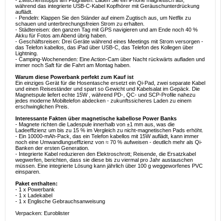
- Zwischenstopps am Flughafen: Laden Sie ein iPhone magnetisch auf,
während das integrierte USB-C-Kabel Kopfhörer mit Geräuschunterdrückung
auflädt.
- Pendeln: Klappen Sie den Ständer auf einem Zugtisch aus, um Netflix zu
schauen und unterbrechungsfreien Strom zu erhalten.
- Städtereisen: den ganzen Tag mit GPS navigieren und am Ende noch 40 %
Akku für Fotos am Abend übrig haben.
- Geschäftsreisen: Drei Geräte während eines Meetings mit Strom versorgen -
das Telefon kabellos, das iPad über USB-C, das Telefon des Kollegen über
Lightning.
- Camping-Wochenenden: Eine Action-Cam über Nacht rückwärts aufladen und
immer noch Saft für die Fahrt am Montag haben.
Warum diese Powerbank perfekt zum Kauf ist
Ein einziges Gerät für die Hosentasche ersetzt ein Qi-Pad, zwei separate Kabel
und einen Reiseständer und spart so Gewicht und Kabelsalat im Gepäck. Die
Magnetspule liefert echte 15W , während PD-, QC- und SCP-Profile nahezu
jedes moderne Mobiltelefon abdecken - zukunftssicheres Laden zu einem
erschwinglichen Preis.
Interessante Fakten über magnetische kabellose Power Banks
- Magnete richten die Ladespule innerhalb von ±1 mm aus, was die
Ladeeffizienz um bis zu 15 % im Vergleich zu nicht-magnetischen Pads erhöht.
- Ein 10000-mAh-Pack, das ein Telefon kabellos mit 15W auflädt, kann immer
noch eine Umwandlungseffizienz von ≈ 70 % aufweisen - deutlich mehr als Qi-
Banken der ersten Generation.
- Integrierte Kabel reduzieren den Elektroschrott; Reisende, die Ersatzkabel
wegwerfen, berichten, dass sie diese bis zu viermal pro Jahr austauschen
müssen. Eine integrierte Lösung kann jährlich über 100 g weggeworfenes PVC
einsparen.
Paket enthalten:
- 1 x Powerbank
- 1 x Ladekabel
- 1 x Englische Gebrauchsanweisung
Verpacken: Euroblister