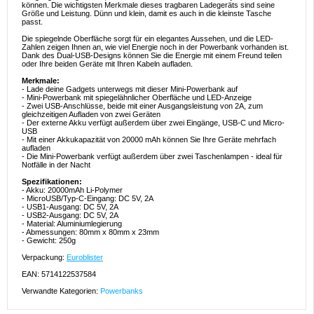
können. Die wichtigsten Merkmale dieses tragbaren Ladegeräts sind seine
Größe und Leistung. Dünn und klein, damit es auch in die kleinste Tasche
passt.
Die spiegelnde Oberfläche sorgt für ein elegantes Aussehen, und die LED-
Zahlen zeigen Ihnen an, wie viel Energie noch in der Powerbank vorhanden ist.
Dank des Dual-USB-Designs können Sie die Energie mit einem Freund teilen
oder Ihre beiden Geräte mit Ihren Kabeln aufladen.
Merkmale:
- Lade deine Gadgets unterwegs mit dieser Mini-Powerbank auf
- Mini-Powerbank mit spiegelähnlicher Oberfläche und LED-Anzeige
- Zwei USB-Anschlüsse, beide mit einer Ausgangsleistung von 2A, zum
gleichzeitigen Aufladen von zwei Geräten
- Der externe Akku verfügt außerdem über zwei Eingänge, USB-C und Micro-
USB
- Mit einer Akkukapazität von 20000 mAh können Sie Ihre Geräte mehrfach
aufladen
- Die Mini-Powerbank verfügt außerdem über zwei Taschenlampen - ideal für
Notfälle in der Nacht
Spezifikationen:
- Akku: 20000mAh Li-Polymer
- MicroUSB/Typ-C-Eingang: DC 5V, 2A
- USB1-Ausgang: DC 5V, 2A
- USB2-Ausgang: DC 5V, 2A
- Material: Aluminiumlegierung
- Abmessungen: 80mm x 80mm x 23mm
- Gewicht: 250g
Verpackung:
Euroblister
EAN: 5714122537584
Verwandte Kategorien:
Powerbanks