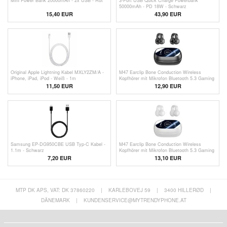
Mini Power Bank 20000mAh - 2x USB - Rot
3-Port USB Quick Charge Powerbank
50000mAh - PD 18W - Schwarz
15,40 EUR
43,90 EUR
Original Apple Lightning Kabel MXLY2ZM/A -
M47 Earclip Bone Conduction Wireless
iPhone, iPad, iPod - Weiß - 1m
Kopfhörer mit Mikrofon Bluetooth 5.3 Gaming
Headset Rauschunterdrückung Sport
11,50
EUR
12,90
EUR
Kopfhörer - Schwarz
Samsung EP-DG950CBE USB Typ-C Kabel -
M47 Earclip Bone Conduction Wireless
1.1m - Schwarz
Kopfhörer mit Mikrofon Bluetooth 5.3 Gaming
Headset Geräuschunterdrückung Sport
7,20 EUR
13,10
EUR
Kopfhörer - Weiß
MTP DK APS, VAT: DK 37860220
|
KARLEBOVEJ 59
|
3400 HILLERØD
|
DÄNEMARK
|
KUNDENSERVICE@MYTRENDYPHONE.AT