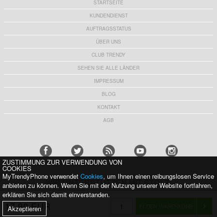
STARTSEITE
KUNDENDIENST
AUFTRAGSSTATUS
ÜBER UNS
CLUB TRENDY
SEHEN SIE ALLE LÄNDER
IMPRESSUM
BLOG
KONTAKT
AGB
ZUSTIMMUNG ZUR VERWENDUNG VON
COOKIES
MyTrendyPhone verwendet
Cookies
, um Ihnen einen reibungslosen Service
WIR UNTERSTÜTZEN MIT STOLZ:
anbieten zu können. Wenn Sie mit der Nutzung unserer Website fortfahren,
erklären Sie sich damit einverstanden.
17,90 EUR
Akzeptieren