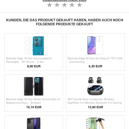
KUNDENMEINUNG HINZUFÜGEN
KUNDEN, DIE DAS PRODUKT GEKAUFT HABEN, HABEN AUCH NOCH
FOLGENDE PRODUKTE GEKAUFT
Motorola Edge 40 Neo Kameraobjektiv
Motorola Edge 40 Neo Anti-Rutsch TPU Hülle
Panzerglas - 9H Schutz - 2 Stk.
- Durchsichtig
8,90 EUR
6,30 EUR
Motorola Edge 40 Neo Wallet Schutzhülle mit
M47 Earclip Bone Conduction Wireless
Magnetverschluss - Schwarz
Kopfhörer mit Mikrofon Bluetooth 5.3 Gaming
Headset Rauschunterdrückung Sport
10,10 EUR
12,90
EUR
Kopfhörer - Schwarz