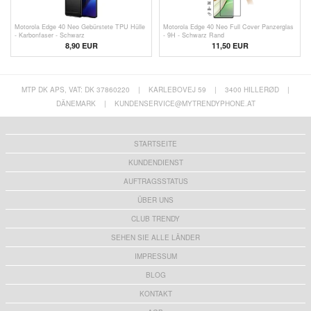
Motorola Edge 40 Neo Gebürstete TPU Hülle
Motorola Edge 40 Neo Full Cover Panzerglas
- Karbonfaser - Schwarz
- 9H - Schwarz Rand
8,90 EUR
11,50 EUR
MTP DK APS, VAT: DK 37860220
|
KARLEBOVEJ 59
|
3400 HILLERØD
|
DÄNEMARK
|
KUNDENSERVICE@MYTRENDYPHONE.AT
STARTSEITE
KUNDENDIENST
AUFTRAGSSTATUS
ÜBER UNS
CLUB TRENDY
SEHEN SIE ALLE LÄNDER
IMPRESSUM
BLOG
KONTAKT