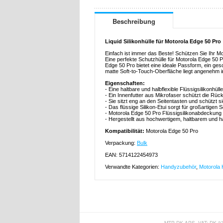
Beschreibung
Liquid Silikonhülle für Motorola Edge 50 Pro
Einfach ist immer das Beste! Schützen Sie Ihr Mot
Eine perfekte Schutzhülle für Motorola Edge 50 P
Edge 50 Pro bietet eine ideale Passform, ein ge
matte Soft-to-Touch-Oberfläche liegt angenehm 
Eigenschaften:
- Eine haltbare und halbflexible Flüssigsilikonhül
- Ein Innenfutter aus Mikrofaser schützt die Rüc
- Sie sitzt eng an den Seitentasten und schützt 
- Das flüssige Silikon-Etui sorgt für großartigen
- Motorola Edge 50 Pro Flüssigsilikonabdeckung i
- Hergestellt aus hochwertigem, haltbarem und ha
Kompatibilität:
Motorola Edge 50 Pro
Verpackung:
Bulk
EAN: 5714122454973
Verwandte Kategorien:
Handyzubehör
,
Motorola 