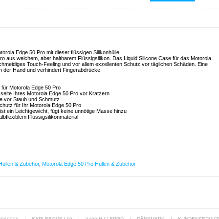
orola Edge 50 Pro mit dieser flüssigen Silikonhülle.
ro aus weichem, aber haltbarem Flüssigsilikon. Das Liquid Silicone Case für das Motorola
schmeidiges Touch-Feeling und vor allem exzellenten Schutz vor täglichen Schäden. Eine
in der Hand und verhindert Fingerabdrücke.
le für Motorola Edge 50 Pro
kseite Ihres Motorola Edge 50 Pro vor Kratzern
sie vor Staub und Schmutz
 Schutz für Ihr Motorola Edge 50 Pro
st ein Leichtgewicht, fügt keine unnötige Masse hinzu
lbflexiblem Flüssigsilikonmaterial
Hüllen & Zubehör
,
Motorola Edge 50 Pro Hüllen & Zubehör