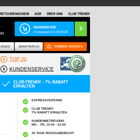
RETOURENSCHEIN
AGB
ÜBER UNS
CLUB TRENDY
S
WARENKORB
0
Insgesamt
0,00
EUR
IN
LRADIO
SMARTWATCH
SOMMER GADGETS
TOP 20
KUNDENSERVICE
CLUB-TRENDY - 7% RABATT
ERHALTEN
EXPRESSVERSAND
CLUB TRENDY
7% RABATT ERHALTEN
KUNDENBETREUUNG
MO. - FR. 10:00 - 22:00
30 TAGE RÜCKGABERECHT