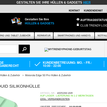
GESTALTEN SIE IHRE HÜLLEN & GADGETS
HIER
KONTAKT
KUNDENDIENST
Gestalten Sie Ihre
AUFTRAGSSTATU
HÜLLEN & GADGETS
CLUB TRENDY-LOG
IPAD UND TABLET ZUBEHÖR
REPARATUR
SMARTPHONES UND HANDYS
NOTFAL
AGE
KUNDENBETREUUNG: MO. - FR.:
GABERECHT
10:00 - 22:00
 Hüllen & Zubehör
Motorola Edge 50 Pro Hüllen & Zubehör
UID SILIKONHÜLLE
ARTIKEL-NR.:
4005266-VAR
AUF LAGER - LIEFERUNG IN 1-2 WERKTAGEN
ZZGL. VERSANDKOSTEN
UNVERB. PREISEMPF.:
10,20 EUR