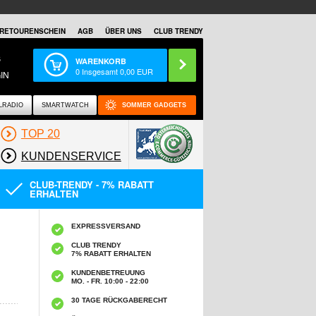
RETOURENSCHEIN
AGB
ÜBER UNS
CLUB TRENDY
S
WARENKORB
0
Insgesamt
0,00
EUR
IN
LRADIO
SMARTWATCH
SOMMER GADGETS
TOP 20
KUNDENSERVICE
CLUB-TRENDY - 7% RABATT
ERHALTEN
EXPRESSVERSAND
CLUB TRENDY
7% RABATT ERHALTEN
KUNDENBETREUUNG
MO. - FR. 10:00 - 22:00
30 TAGE RÜCKGABERECHT