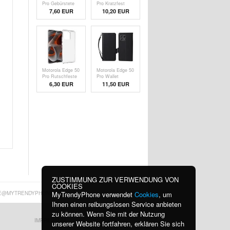
Pro Gebürstete
Pro Kratzfest
TPU Hülle -
Hybrid Hülle -
7,60 EUR
10,20 EUR
Karbonfaser -
Durchsichtig
Schwarz
Motorola Edge 50
Motorola Edge 50
Pro Rutschfeste
Pro Wallet
TPU Hülle -
Schutzhülle mit
6,30 EUR
11,50 EUR
Durchsichtig
Magnetverschluss
- Schwarz
ZUSTIMMUNG ZUR VERWENDUNG VON
COOKIES
MyTrendyPhone verwendet
Cookies
, um
E@MYTRENDYPHONE.AT
Ihnen einen reibungslosen Service anbieten
zu können. Wenn Sie mit der Nutzung
IMPRESSUM
BLOG
unserer Website fortfahren, erklären Sie sich