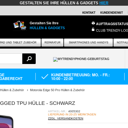
GESTALTEN SIE IHRE HÜLLEN & GADGETS
HIER
KONTAKT
KUNDENDIENST
Gestalten Sie Ihre
AUFTRAGSSTATU
HÜLLEN & GADGETS
CLUB TRENDY-LOG
IPAD UND TABLET ZUBEHÖR
REPARATUR
SMARTPHONES UND HANDYS
NOTFAL
AGE
KUNDENBETREUUNG: MO. - FR.:
GABERECHT
10:00 - 22:00
 Hüllen & Zubehör
Motorola Edge 50 Pro Hüllen & Zubehör
GGED TPU HÜLLE - SCHWARZ
ARTIKEL-NR.:
4005302
LIEFERUNG IN 20-25 WERKTAGEN
ZZGL. VERSANDKOSTEN