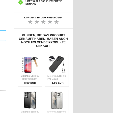
ÜBER 8.000.000 ZUFRIEDENE
KUNDEN
KUNDENMEINUNG HINZUFÜGEN
t
KUNDEN, DIE DAS PRODUKT
GEKAUFT HABEN, HABEN AUCH
NOCH FOLGENDE PRODUKTE
GEKAUFT
Motorola Edge 50
Motorola Edge 50
Pro/50 Ultra/50
Pro Liquid
Fusion Full
Silikonhülle -
8,90 EUR
11,50 EUR
Cover
Schwarz
Panzerglas - 9H -
Schwarz Rand
Motorola Edge 50
Motorola Edge 50