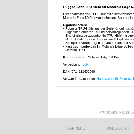
Rugged Serie TPU Hülle für Motorola Edge 5
Diese fantastische TPU-Hülle mit einem robusten 
Motorola Edge 50 Pro zugeschnitten. Sie verleih
Eigenschaften:
- Robuste TPU-Hülle aus der Serie für dein sch
- Fügt einen anderen Stil und hervorragenden Sch
- Eine einzigartig aussehende TPU-Hülle mit ein
- Mehr Schutz für den Kamera- und Displayberei
- Ermöglicht vollen Zugriff auf alle Tasten und 
- Passt sich perfekt an Ihr Motorola Edge 50 Pro
- Material: TPU
Kompatibilität:
Motorola Edge 50 Pro
Verpackung:
Bulk
EAN: 5714122455369
Verwandte Kategorien:
Handyzubehör
,
Motorola 
MTP DK APS, VAT: DK 3
STARTSEITE
KUNDENDIENST