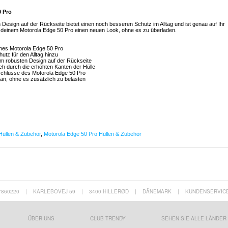
0 Pro
Design auf der Rückseite bietet einen noch besseren Schutz im Alltag und ist genau auf Ihr
t deinem Motorola Edge 50 Pro einen neuen Look, ohne es zu überladen.
önes Motorola Edge 50 Pro
utz für den Alltag hinzu
em robusten Design auf der Rückseite
ch durch die erhöhten Kanten der Hülle
Anschlüsse des Motorola Edge 50 Pro
 an, ohne es zusätzlich zu belasten
Hüllen & Zubehör
,
Motorola Edge 50 Pro Hüllen & Zubehör
7860220
|
KARLEBOVEJ 59
|
3400 HILLERØD
|
DÄNEMARK
|
KUNDENSERVIC
ÜBER UNS
CLUB TRENDY
SEHEN SIE ALLE LÄNDER